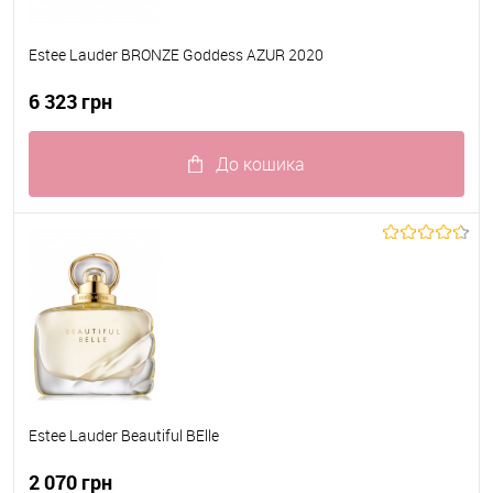
Estee Lauder BRONZE Goddess AZUR 2020
6 323 грн
До кошика
До обраного
В наявності
Estee Lauder Beautiful BElle
2 070 грн