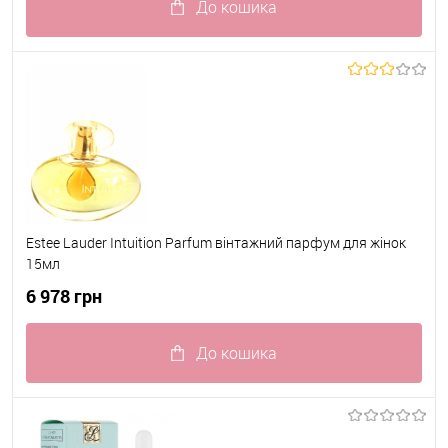
До кошика
До обраного
В наявності
Estee Lauder Intuition Parfum вінтажний парфум для жінок
15мл
6 978 грн
До кошика
До обраного
В наявності