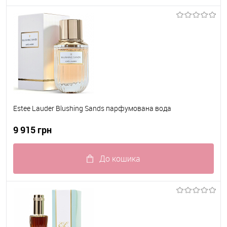
До обраного
В наявності
Estee Lauder Blushing Sands парфумована вода
9 915 грн
До кошика
До обраного
В наявності