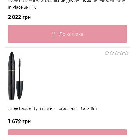
Estee Lauder Крем тональний для обличчя Double Wear Stay
In Place SPF 10
2 022 грн
До кошика
До обраного
В наявності
Estee Lauder Туш для вій Turbo Lash, Black 8ml
1 672 грн