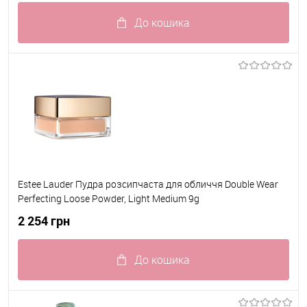
До кошика
До обраного
В наявності
Estee Lauder Пудра розсипчаста для обличчя Double Wear
Perfecting Loose Powder, Light Medium 9g
2 254 грн
До кошика
До обраного
В наявності