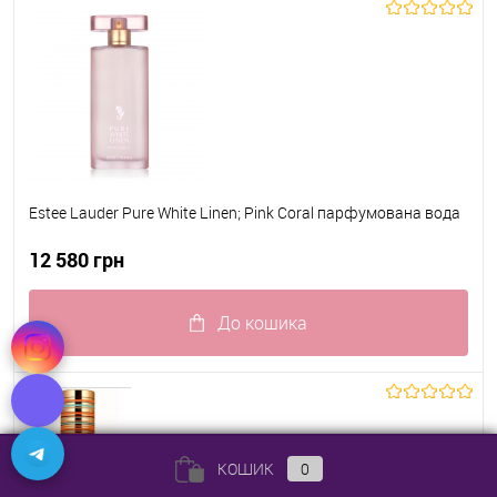
Estee Lauder Pure White Linen; Pink Coral парфумована вода
12 580 грн
До кошика
До обраного
В наявності
КОШИК
0