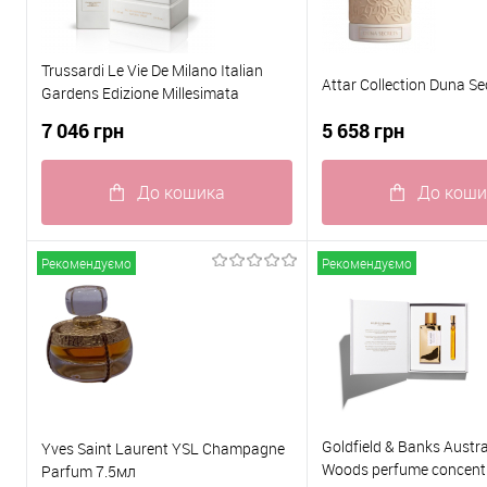
Trussardi Le Vie De Milano Italian
Attar Collection Duna S
Gardens Edizione Millesimata
парфумована вода 100 ML
7 046 грн
5 658 грн
До кошика
До коши
Купити в 1 клік
До
Купити в 1 клік
Рекомендуємо
Рекомендуємо
порівняння
пор
До обраного
В наявності
До обраного
Goldfield & Banks Austral
Yves Saint Laurent YSL Champagne
Woods perfume concent
Parfum 7.5мл