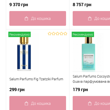
+10 ml mini
9 370 грн
8 757 грн
До кошика
До коши
Купити в 1 клік
До
Купити в 1 клік
Рекомендуємо
Рекомендуємо
порівняння
пор
До обраного
В наявності
До обраного
Salum Parfums Cocoyst
Salum Parfums Fig Tzatziki Parfum
Guava парфумована в
299 грн
179 грн
До кошика
До коши