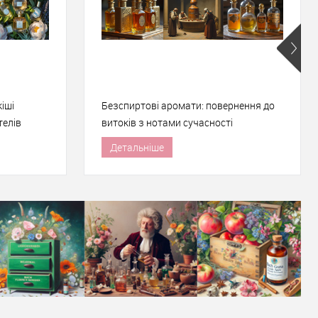
іші
Безспиртові аромати: повернення до
телів
витоків з нотами сучасності
Детальніше