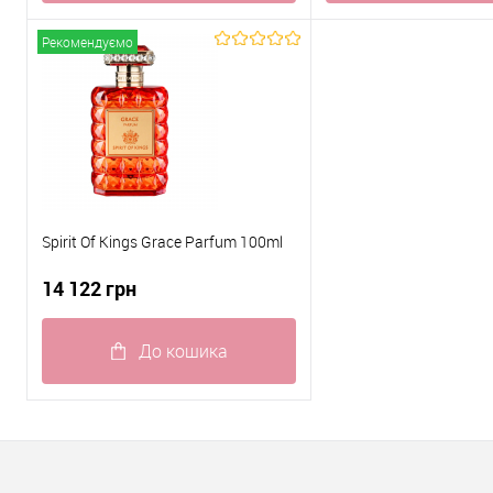
Купити в 1 клік
До
Купити в 1 клік
Рекомендуємо
порівняння
пор
До обраного
В наявності
До обраного
Spirit Of Kings Grace Parfum 100ml
14 122 грн
До кошика
Купити в 1 клік
До
порівняння
До обраного
В наявності