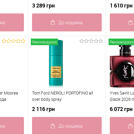
3 289 грн
1 610 грн
ка
До кошика
До
Купити в 1 клік
До
Купити в 1
Рекомендуємо
Рекомендуєм
івняння
порівняння
В наявності
До обраного
В наявності
До обран
er Moorea
Tom Ford NEROLI PORTOFINO all
Yves Saint L
ода
over body spray
Glaze 2026
2 116 грн
6 072 грн
ка
До кошика