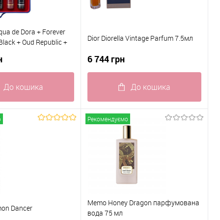
ua de Dora + Forever
Dior Diorella Vintage Parfum 7.5мл
Black + Oud Republic +
ір парфумів 5*15 мл
н
6 744 грн
До кошика
До кошика
 клік
До
Купити в 1 клік
До
о
Рекомендуємо
порівняння
порівняння
ого
В наявності
До обраного
В наявності
Memo Honey Dragon парфумована
mon Dancer
вода 75 мл