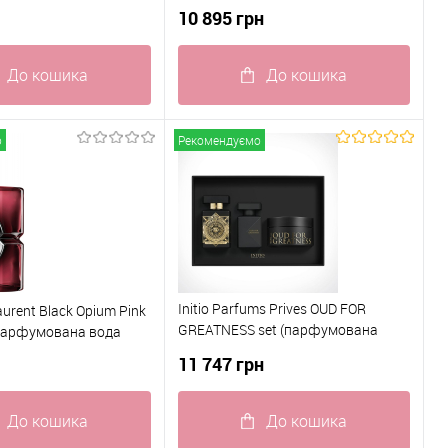
10 895 грн
До кошика
До кошика
 клік
До
Купити в 1 клік
До
о
Рекомендуємо
порівняння
порівняння
ого
В наявності
До обраного
В наявності
Initio Parfums Prives OUD FOR
aurent Black Opium Pink
GREATNESS set (парфумована
 парфумована вода
вода 90 ml +200 ml крем для тіла +
11 747 грн
50 ml hair Parfum)
До кошика
До кошика