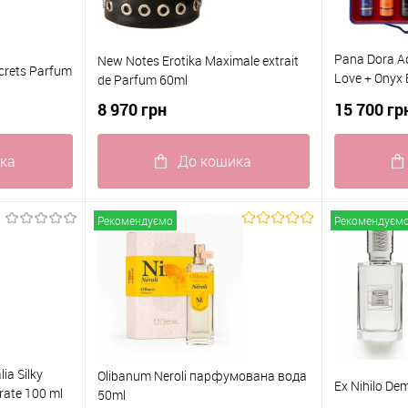
Pana Dora Aq
New Notes Erotika Maximale extrait
ecrets Parfum
Love + Onyx 
de Parfum 60ml
Opuluxe Наб
8 970 грн
15 700 гр
ка
До кошика
До
Купити в 1 клік
До
Купити в 1
Рекомендуємо
Рекомендуєм
івняння
порівняння
В наявності
До обраного
В наявності
До обран
ia Silky
Olibanum Neroli парфумована вода
Ex Nihilo De
rate 100 ml
50ml