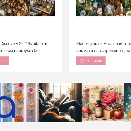
Discovery Set? Як зібрати
Мистецтво свіжості: найстійк
нішевих парфумів без
аромати для справжніх ціни
та маркерів
парфумерії
іше
Детальніше