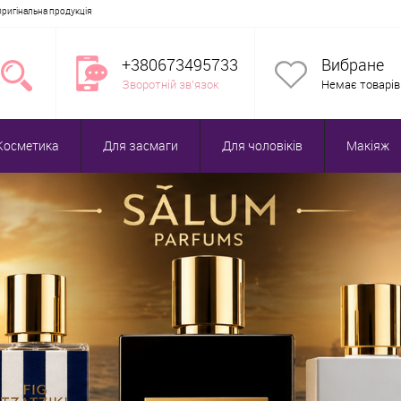
Оригінальна продукція
+380673495733
Вибране
Зворотній зв'язок
Немає товарів
Косметика
Для засмаги
Для чоловіків
Макіяж