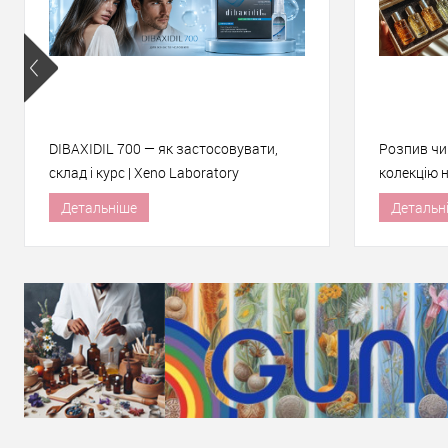
DIBAXIDIL 700 — як застосовувати,
Розпив чи 
склад і курс | Xeno Laboratory
колекцію 
пластику 
Детальніше
Детальн