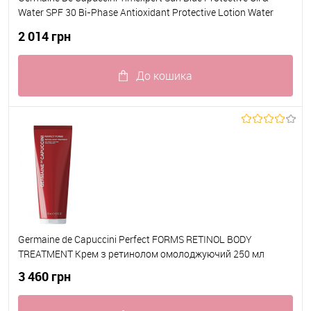
Water SPF 30 Bi-Phase Antioxidant Protective Lotion Water
Resistant Лосьйон для тіла сонцезахисний бі-фаза SPerfect
2 014 грн
Forms 30 200 мл
До кошика
До обраного
В наявності
Germaine de Capuccini Perfect FORMS RETINOL BODY
TREATMENT Крем з ретинолом омолоджуючий 250 мл
3 460 грн