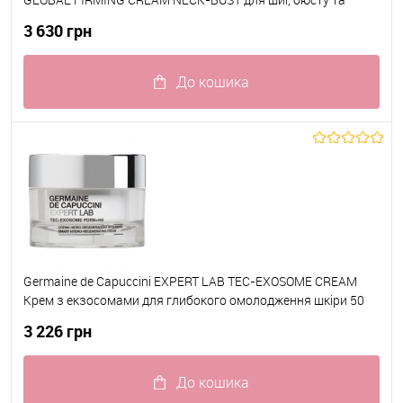
декольте 100 мл + ICE BALL Масажер Крижана Куля
3 630 грн
До кошика
До обраного
В наявності
Germaine de Capuccini EXPERT LAB TEC-EXOSOME CREAM
Крем з екзосомами для глибокого омолодження шкіри 50
мл
3 226 грн
До кошика