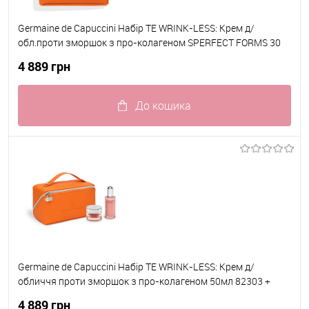
Germaine de Capuccini Набір TE WRINK-LESS: Крем д/
обл.проти зморшок з про-колагеном SPERFECT FORMS 30
SOFT для норм/комб шкіри 50мл 82301+ Сироватка проти
4 889 грн
зморшок 50 мл 82304
До кошика
До обраного
В наявності
Germaine de Capuccini Набір TE WRINK-LESS: Крем д/
обличчя проти зморшок з про-колагеном 50мл 82303 +
Сироватка проти зморшок 50 мл 82304
4 889 грн