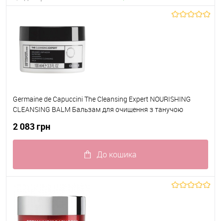
Germaine de Capuccini The Cleansing Expert NOURISHING
CLEANSING BALM Бальзам для очищення з танучою
текстурою для живлення нормальної, сухої та чутливої
2 083 грн
шкіри 100 мл
До кошика
До обраного
В наявності