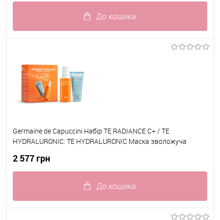
До кошика
До обраного
В наявності
Germaine de Capuccini Набір TE RADIANCE C+ / TE
HYDRALURONIC: TE HYDRALURONIC Маска зволожуча
незмивна 50мл 82150 + TE RADIANCE C+ Міст-спрей для
2 577 грн
зволоження, сяяння та захисту шкіри 50мл 82404
До кошика
До обраного
В наявності