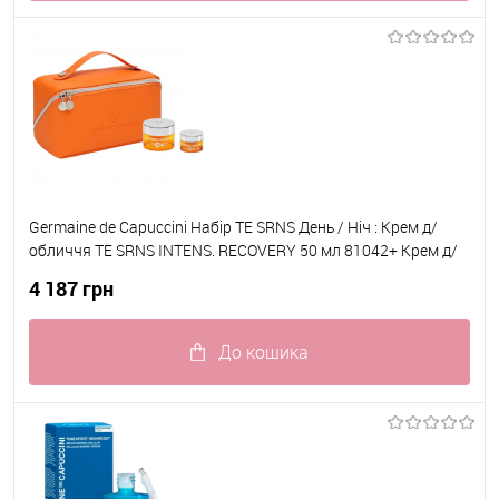
До обраного
В наявності
Germaine de Capuccini Набір TE SRNS День / Ніч : Крем д/
обличчя TE SRNS INTENS. RECOVERY 50 мл 81042+ Крем д/
обличчя TE SRNS NIGHT HIGH INTENS. RECOVERY 50 мл
4 187 грн
81045
До кошика
До обраного
В наявності