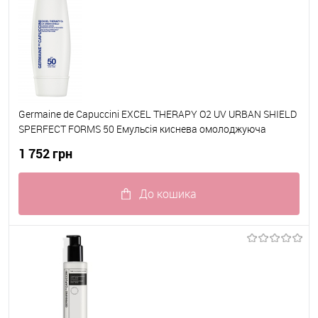
Germaine de Capuccini EXCEL THERAPY O2 UV URBAN SHIELD
SPERFECT FORMS 50 Емульсія киснева омолоджуюча
SPERFECT FORMS50 30 мл
1 752 грн
До кошика
До обраного
В наявності