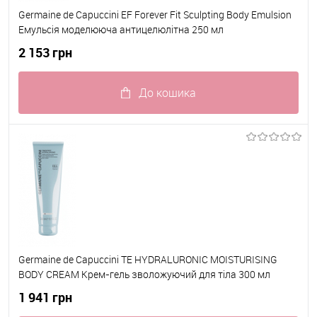
Germaine de Capuccini EF Forever Fit Sculpting Body Emulsion
Емульсія моделююча антицелюлітна 250 мл
2 153 грн
До кошика
До обраного
В наявності
Germaine de Capuccini TE HYDRALURONIC MOISTURISING
BODY CREAM Крем-гель зволожуючий для тіла 300 мл
1 941 грн