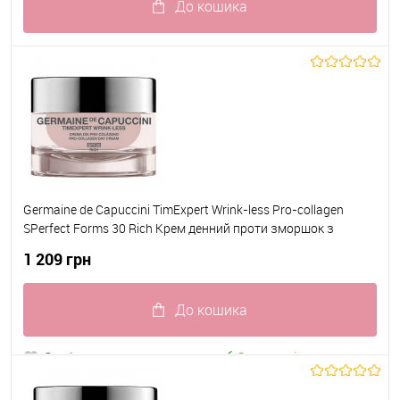
До кошика
До обраного
В наявності
Germaine de Capuccini TimExpert Wrink-less Pro-collagen
SPerfect Forms 30 Rich Крем денний проти зморшок з
Біоферментами та Пептидним комплексом SPerfect Forms
1 209 грн
30 для сухої шкіри 50 мл
До кошика
До обраного
В наявності