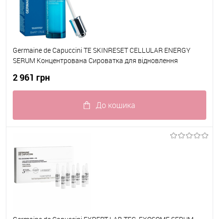
Germaine de Capuccini TE SKINRESET CELLULAR ENERGY
SERUM Концентрована Сироватка для відновлення
клітинної енергії з Mitocore NAD+ 50 мл
2 961 грн
До кошика
До обраного
В наявності