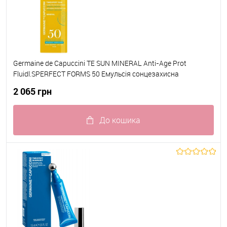
Germaine de Capuccini TE SUN MINERAL Anti-Age Prot
Fluidl.SPERFECT FORMS 50 Емульсія сонцезахисна
антивікова МІНЕРАЛЬНА для обличчя SPERFECT FORMS 50
2 065 грн
50 мл
До кошика
До обраного
В наявності