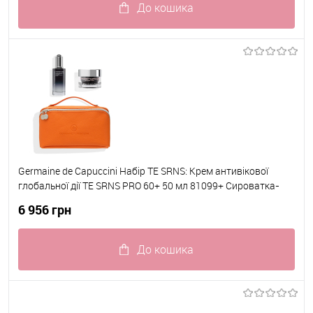
До кошика
До обраного
В наявності
Germaine de Capuccini Набір TE SRNS: Крем антивікової
глобальної дії TE SRNS PRO 60+ 50 мл 81099+ Сироватка-
бустер відновлююча TE SRNS Repair Night Progress 50мл
6 956 грн
81709
До кошика
До обраного
В наявності