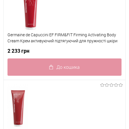
Germaine de Capuccini EF FIRM&FIT Firming Activating Body
Cream Крем активуючий підтягуючий для пружності шкіри
тіла 250 мл
2 233 грн
До кошика
До обраного
В наявності