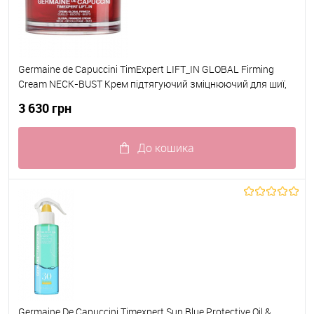
Germaine de Capuccini TimExpert LIFT_IN GLOBAL Firming
Cream NECK-BUST Крем підтягуючий зміцнюючий для шиї,
бюсту та декольте 100 мл
3 630 грн
До кошика
До обраного
В наявності
Germaine De Capuccini Timexpert Sun Blue Protective Oil &