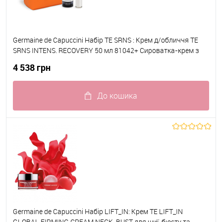
Germaine de Capuccini Набір TE SRNS : Крем д/обличчя TE
SRNS INTENS. RECOVERY 50 мл 81042+ Сироватка-крем з
Ретиналем нічна EXPERT LAB RETINIGHT SERUM 50мл 82249
4 538 грн
До кошика
До обраного
В наявності
Germaine de Capuccini Набір LIFT_IN: Крем TE LIFT_IN
GLOBAL FIRMING CREAM NECK-BUST для шиї, бюсту та