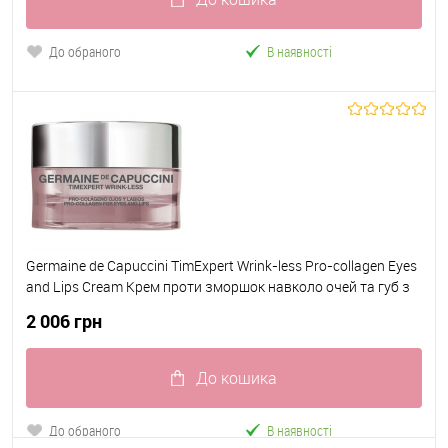
До обраного
В наявності
Germaine de Capuccini TimExpert Wrink-less Pro-collagen Eyes
and Lips Cream Крем проти зморшок навколо очей та губ з
Біоферментами та Тетрапептідами 15 мл
2 006 грн
До кошика
До обраного
В наявності