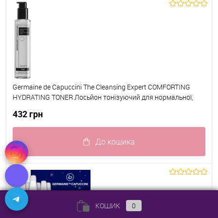
Germaine de Capuccini The Cleansing Expert COMFORTING
HYDRATING TONER Лосьйон тонізуючий для нормальної,
сухої та чутливої шкіри
432 грн
До кошика
До обраного
В наявності
КОШИК
0