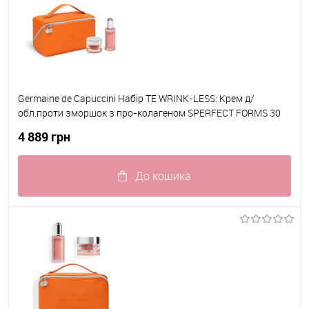
Germaine de Capuccini Набір TE WRINK-LESS: Крем д/
обл.проти зморшок з про-колагеном SPERFECT FORMS 30
для RICH для сухої шкіри 50мл 82302+ Сироватка проти
4 889 грн
зморшок 50 мл 82304
До кошика
До обраного
В наявності