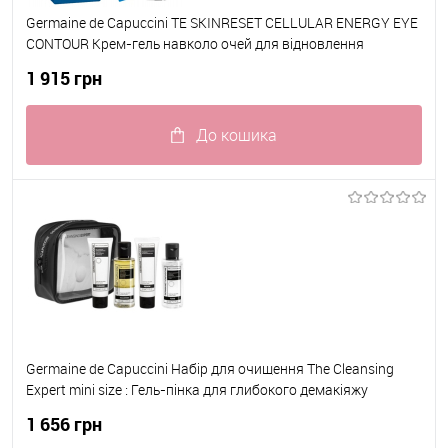
Germaine de Capuccini TE SKINRESET CELLULAR ENERGY EYE
CONTOUR Крем-гель навколо очей для відновлення
клітинної енергії з Mitocore NAD+ з кульковим аплікатором
1 915 грн
(ролером) 15 мл
До кошика
До обраного
В наявності
Germaine de Capuccini Набір для очищення The Cleansing
Expert mini size : Гель-пінка для глибокого демакіяжу
30мл+Лосьйон тонізуючий сух/чутл.шкіри 50мл + Рідина
1 656 грн
для демакіяжу очей та губ 50мл + Скраб-пінка 365 30мл