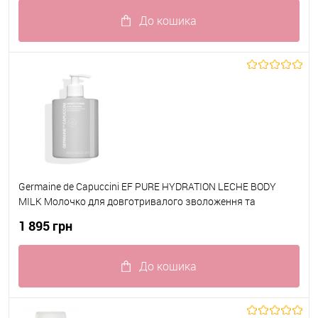
До кошика
До обраного
В наявності
Germaine de Capuccini EF PURE HYDRATION LECHE BODY
MILK Молочко для довготривалого зволоження та
живлення 500 мл
1 895 грн
До кошика
До обраного
В наявності