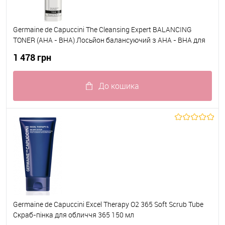
Germaine de Capuccini The Cleansing Expert BALANCING
TONER (AHA - BHA) Лосьйон балансуючий з AHA - BHA для
жирної та комбінованої шкіри 200 мл
1 478 грн
До кошика
До обраного
В наявності
Germaine de Capuccini Excel Therapy O2 365 Soft Scrub Tube
Скраб-пінка для обличчя 365 150 мл