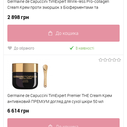
Germaine de Capuccini TimExpert Wrink-less Pro-collagen
Cream Крем проти зморшок з Біоферментами та
Пептидним комплексом 50 мл
2 898 грн
До кошика
До обраного
В наявності
Germaine de Capuccini TimExpert Premier THE Cream Крем
антивіковий ПРЕМІУМ догляд для сухої шкіри 50 мл
6 614 грн
До кошика