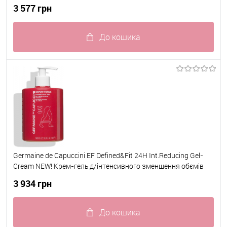
RADIANCE C+ EYE 15мл 81917
3 577 грн
До кошика
До обраного
В наявності
Germaine de Capuccini EF Defined&Fit 24H Int.Reducing Gel-
Cream NEW! Крем-гель д/інтенсивного зменшення обємів
500 мл
3 934 грн
До кошика