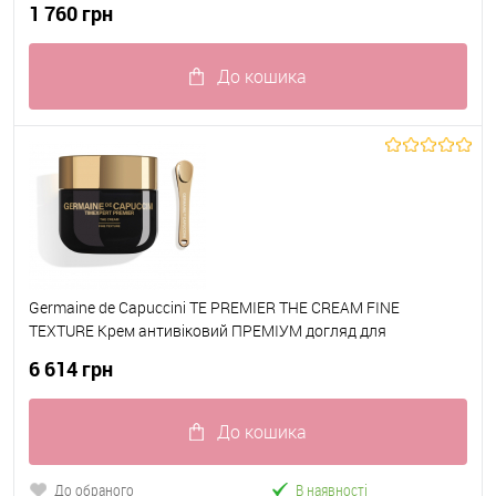
1 760 грн
До кошика
До обраного
В наявності
Germaine de Capuccini TE PREMIER THE CREAM FINE
TEXTURE Крем антивіковий ПРЕМІУМ догляд для
нормальної / комбінованої шкіри 50 мл
6 614 грн
До кошика
До обраного
В наявності