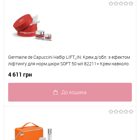
До обраного
В наявності
Germaine de Capuccini Набір LIFT_IN: Крем д/обл. з ефектом
ліфтингу для норм.шкіри SOFT 50 мл 82211+ Крем навколо
очей з ефектом ліфтингу 15мл з масажером 82405
4 611 грн
До кошика
До обраного
В наявності