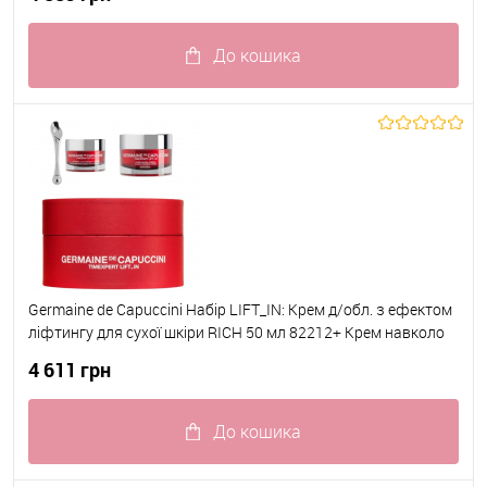
До кошика
До обраного
В наявності
Germaine de Capuccini Набір LIFT_IN: Крем д/обл. з ефектом
ліфтингу для сухої шкіри RICH 50 мл 82212+ Крем навколо
очей з ефектом ліфтингу 15мл з масажером 82405
4 611 грн
До кошика