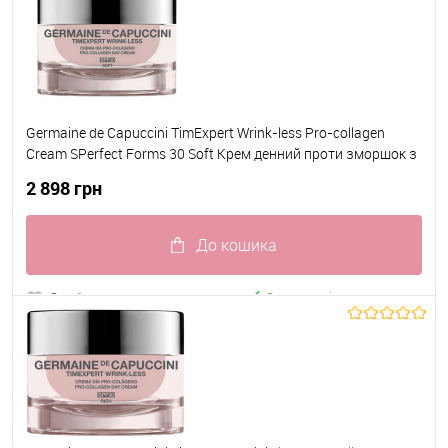
Germaine de Capuccini TimExpert Wrink-less Pro-collagen
Cream SPerfect Forms 30 Soft Крем денний проти зморшок з
Біоферментами та Пептидним комплексом SPerfect Forms
2 898 грн
30 для нормальної/комбінованої шкіри 50 мл
До кошика
До обраного
В наявності