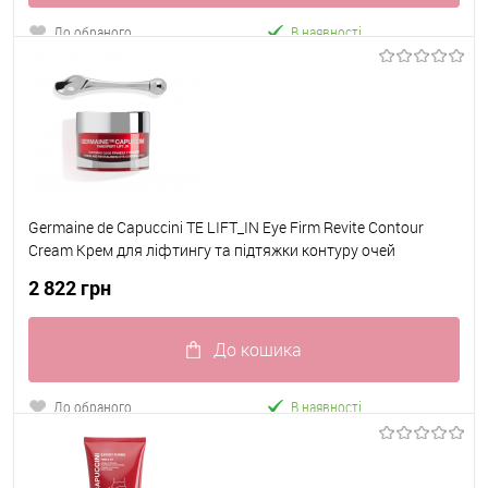
До обраного
В наявності
Germaine de Capuccini TE LIFT_IN Eye Firm Revite Contour
Cream Крем для ліфтингу та підтяжки контуру очей
+масажер 15 мл
2 822 грн
До кошика
До обраного
В наявності