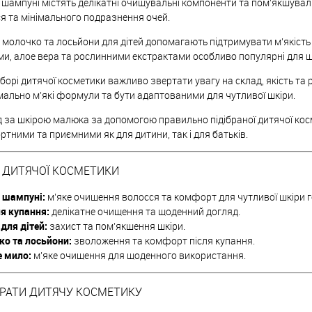
 шампуні містять делікатні очищувальні компоненти та пом’якшувал
я та мінімального подразнення очей.
 молочко та лосьйони для дітей допомагають підтримувати м’якість 
и, алое вера та рослинними екстрактами особливо популярні для щ
борі дитячої косметики важливо звертати увагу на склад, якість та 
ально м’які формули та бути адаптованими для чутливої шкіри.
 за шкірою малюка за допомогою правильно підібраної дитячої ко
тними та приємними як для дитини, так і для батьків.
 ДИТЯЧОЇ КОСМЕТИКИ
 шампуні:
м’яке очищення волосся та комфорт для чутливої шкіри г
ля купання:
делікатне очищення та щоденний догляд.
для дітей:
захист та пом’якшення шкіри.
о та лосьйони:
зволоження та комфорт після купання.
 мило:
м’яке очищення для щоденного використання.
БРАТИ ДИТЯЧУ КОСМЕТИКУ