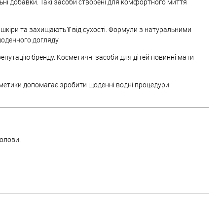
ьні добавки. Такі засоби створені для комфортного миття
шкіри та захищають її від сухості. Формули з натуральними
оденного догляду.
репутацію бренду. Косметичні засоби для дітей повинні мати
сметики допомагає зробити щоденні водні процедури
олови.