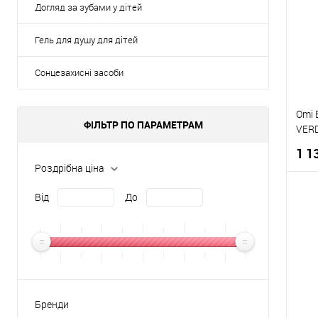
Догляд за зубами у дітей
Гель для душу для дітей
Сонцезахисні засоби
Omi 
ФІЛЬТР ПО ПАРАМЕТРАМ
VERD
498
1 1
Роздрібна ціна
Від
До
К
Д
Бренди