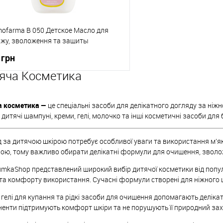
ofarma B 050 Детское Масло для
жу, зволоження та защиты
y&Kids Oil For massage, Hydration &
 грн
ction)
яча Косметика
До кошика
а косметика —
це спеціальні засоби для делікатного догляду за ні
упити в 1 клік
До порівняння
 дитячі шампуні, креми, гелі, молочко та інші косметичні засоби д
о обраного
В наявності
 за дитячою шкірою потребує особливої уваги та використання м’як
ою, тому важливо обирати делікатні формули для очищення, зволож
umkaShop представлений широкий вибір дитячої косметики від попул
 та комфорту використання. Сучасні формули створені для ніжного
 гелі для купання та рідкі засоби для очищення допомагають делікат
енти підтримують комфорт шкіри та не порушують її природний зах