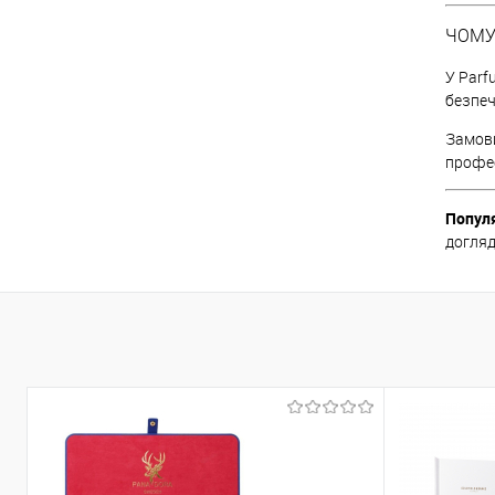
ЧОМУ
У Parf
безпеч
Замови
профес
Популя
догляд