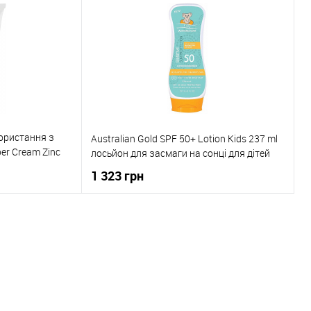
До порівняння
Купити в 1 клік
До порівняння
В наявності
До обраного
В наявності
ористання з
Australian Gold SPF 50+ Lotion Kids 237 ml
er Cream Zinc
лосьйон для засмаги на сонці для дітей
1 323 грн
ика
До кошика
До порівняння
Купити в 1 клік
До порівняння
В наявності
До обраного
В наявності