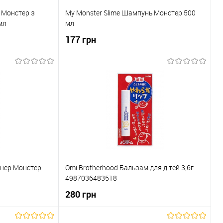
 Монстер з
My Monster Slime Шампунь Монстер 500
мл
мл
177 грн
ка
До кошика
До порівняння
Купити в 1 клік
До порівняння
В наявності
До обраного
В наявності
онер Монстер
Omi Brotherhood Бальзам для дітей 3,6г.
4987036483518
280 грн
ика
До кошика