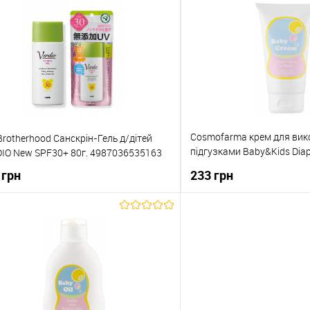
Купити в 1 клік
До обраного
Cosmofarma крем для вик
Brotherhood Санскрін-Гель д/дітей
підгузками Baby&Kids Diap
IO New SPF30+ 80г. 4987036535163
Oxide
 грн
233 грн
До кошика
До кош
упити в 1 клік
До порівняння
Купити в 1 клік
о обраного
В наявності
До обраного