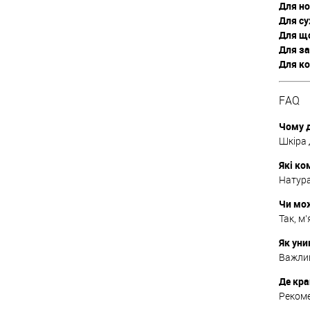
Для н
Для су
Для щ
Для за
Для к
FAQ
Чому д
Шкіра 
Які ко
Натура
Чи мо
Так, м
Як уни
Важлив
Де кра
Рекоме