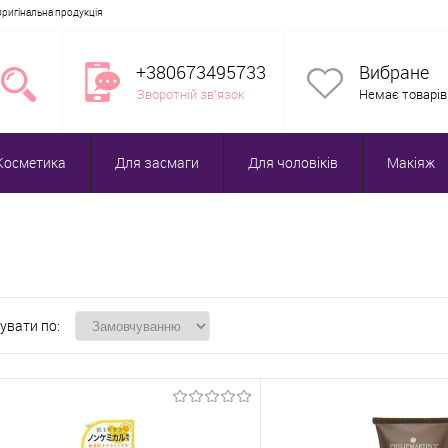
Оригінальна продукція
+380673495733
Вибране
Зворотній зв'язок
Немає товарів
Косметика
Для засмаги
Для чоловіків
Макіяж
увати по: