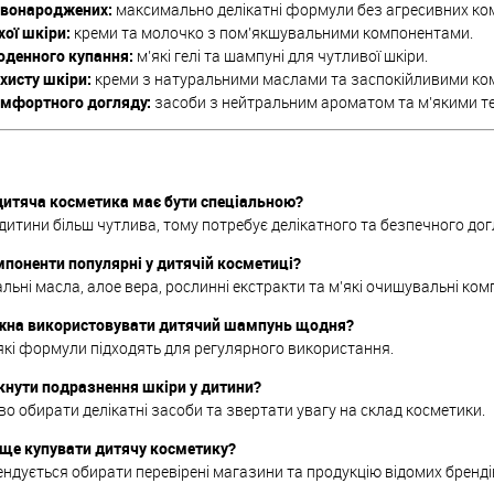
овонароджених:
максимально делікатні формули без агресивних ко
хої шкіри:
креми та молочко з пом’якшувальними компонентами.
оденного купання:
м’які гелі та шампуні для чутливої шкіри.
хисту шкіри:
креми з натуральними маслами та заспокійливими ко
омфортного догляду:
засоби з нейтральним ароматом та м’якими т
итяча косметика має бути спеціальною?
дитини більш чутлива, тому потребує делікатного та безпечного дог
мпоненти популярні у дитячій косметиці?
льні масла, алое вера, рослинні екстракти та м’які очищувальні ком
жна використовувати дитячий шампунь щодня?
’які формули підходять для регулярного використання.
кнути подразнення шкіри у дитини?
о обирати делікатні засоби та звертати увагу на склад косметики.
ще купувати дитячу косметику?
ндується обирати перевірені магазини та продукцію відомих бренді