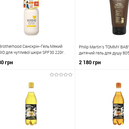
Brotherhood Санскрін-Гель Mякий
Philip Martin's TOMMY BA
IO для чутливої шкіри SPF30 220г.
дитячий гель для душу 8
7036535293
30 грн
2 180 грн
До кошика
До коши
упити в 1 клік
До порівняння
Купити в 1 клік
о обраного
В наявності
До обраного