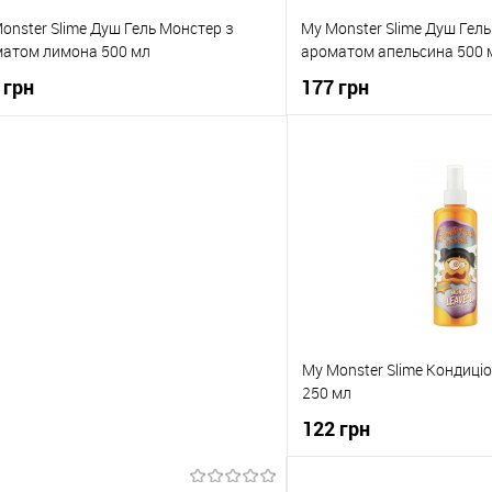
onster Slime Душ Гель Монстер з
My Monster Slime Душ Гель
атом лимона 500 мл
ароматом апельсина 500 
 грн
177 грн
До кошика
До коши
упити в 1 клік
До порівняння
Купити в 1 клік
о обраного
В наявності
До обраного
My Monster Slime Кондиці
250 мл
122 грн
До кош