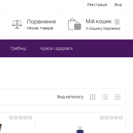
Реєстрація
Вхід
Мій кошик
Порівняння
0
Немає товарів
У кошику порожньо
Гребінці
Краса і здоров'я
Вид каталогу: