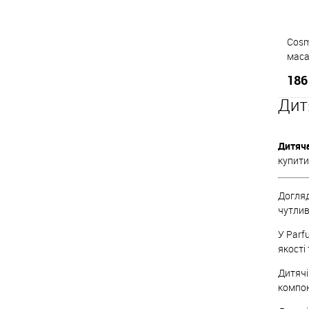
Cosm
маса
(Bab
186
prote
Дит
Дитяч
К
купити
Д
Догляд
чутлив
У Parf
якості
Дитячі
компон