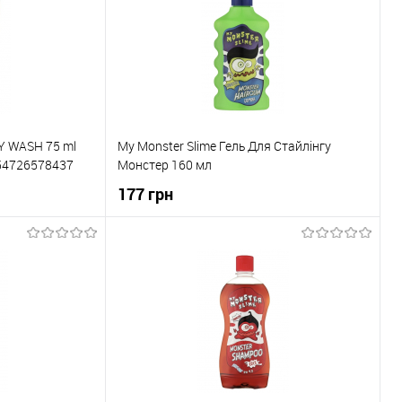
BY WASH 75 ml
My Monster Slime Гель Для Стайлінгу
054726578437
Монстер 160 мл
177 грн
ка
До кошика
До порівняння
Купити в 1 клік
До порівняння
В наявності
До обраного
В наявності