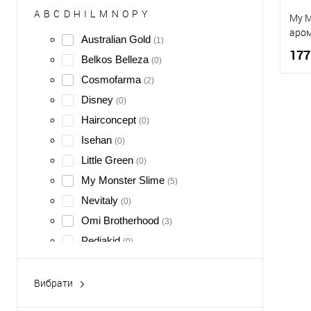
A
B
C
D
H
I
L
M
N
O
P
Y
My M
аром
Australian Gold
(1)
177
Belkos Belleza
(0)
Cosmofarma
(2)
Disney
(0)
Hairconcept
(0)
К
Isehan
(0)
Д
Little Green
(0)
My Monster Slime
(5)
Nevitaly
(0)
Omi Brotherhood
(3)
Pediakid
(0)
Philip Martin's
(1)
Yuhada
Вибрати
(0)
Акціонні