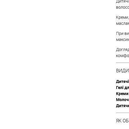
Дитячі
волосс
Креми,
маслам
При ви
максим
Догляд
комфор
ВИДИ
Дитячі
Гелі д
Креми 
Молочк
Дитяче
ЯК О