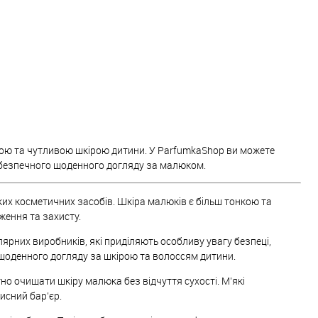
жною та чутливою шкірою дитини. У ParfumkaShop ви можете
ля безпечного щоденного догляду за малюком.
их косметичних засобів. Шкіра малюків є більш тонкою та
ення та захисту.
ярних виробників, які приділяють особливу увагу безпеці,
 щоденного догляду за шкірою та волоссям дитини.
но очищати шкіру малюка без відчуття сухості. М’які
исний бар’єр.