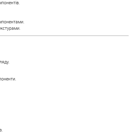
мпонентів.
мпонентами.
екстурами.
ляду.
поненти.
в.