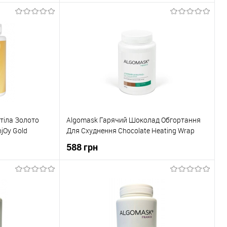
ика
До кошика
До порівняння
Купити в 1 клік
До порівняння
В наявності
До обраного
В наявності
тіла Золото
Algomask Гарячий Шоколад Обгортання
jOy Gold
Для Схуднення Chocolate Heating Wrap
588 грн
ика
До кошика
До порівняння
Купити в 1 клік
До порівняння
В наявності
До обраного
В наявності