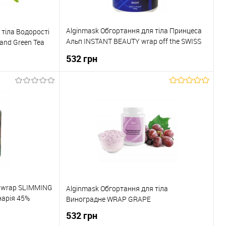
Alginmask Обгортання для тіла Принцеса
 тіла Водорості
Альп INSTANT BEAUTY wrap off the SWISS
and Green Tea
ALPS
532 грн
ика
До кошика
До порівняння
Купити в 1 клік
До порівняння
В наявності
До обраного
В наявності
 wrap SLIMMING
Alginmask Обгортання для тіла
нарія 45%
Виноградне WRAP GRAPE
тна
532 грн