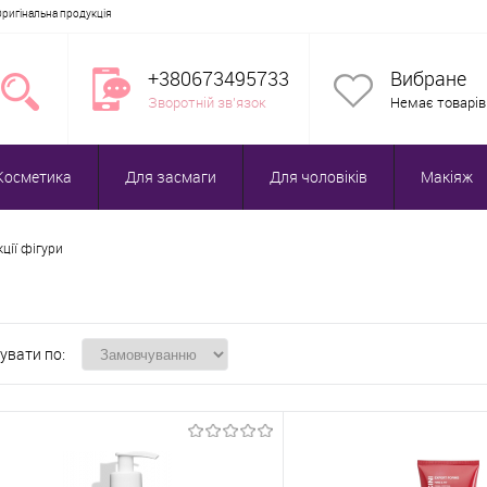
Оригінальна продукція
+380673495733
Вибране
Зворотній зв'язок
Немає товарів
Косметика
Для засмаги
Для чоловіків
Макіяж
ції фігури
увати по: