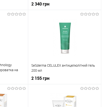
2 340 грн
ика
До кошика
До порівняння
Купити в 1 клік
До порівняння
В наявності
До обраного
В наявності
chnology
SeSderma CELULEX антицелюлітний гель
ироватка на
200 мл
0 мл
2 155 грн
ика
До кошика
До порівняння
Купити в 1 клік
До порівняння