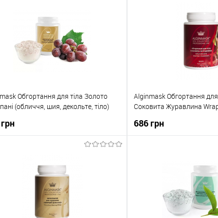
Купити в 1 клік
До обраного
nmask Обгортання для тіла Золото
Alginmask Обгортання для 
ані (обличчя, шия, декольте, тіло)
Соковита Журавлина Wrap
 body wrap EnjOy Gold
cranberry
 грн
686 грн
До кошика
До кош
упити в 1 клік
До порівняння
Купити в 1 клік
о обраного
В наявності
До обраного