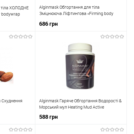
Alginmask Обгортання для тіла
я тіла ХОЛОДНЕ
Зміцнююча Ліфтингова «Firming body
 bodywrap
wrap»
686 грн
ка
До кошика
До порівняння
Купити в 1 клік
До порівняння
В наявності
До обраного
В наявності
я Схуднення
Alginmask Гаряче Обгортання Водорості &
Морський мул Heating Mud Active
588 грн
ика
До кошика