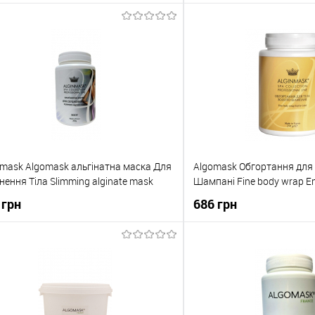
До кошика
До кош
упити в 1 клік
До порівняння
Купити в 1 клік
о обраного
В наявності
До обраного
nmask Algomask альгінатна маска Для
Algomask Обгортання для 
нення Тіла Slimming alginate mask
Шампані Fine body wrap En
 грн
686 грн
До кошика
До кош
упити в 1 клік
До порівняння
Купити в 1 клік
о обраного
В наявності
До обраного