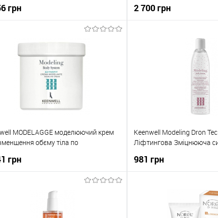
розтяжок, в’ялої шкіри після
56 грн
2 700 грн
нення, вагітності або внаслідок
іння 150 мл
До кошика
До кош
упити в 1 клік
До порівняння
Купити в 1 клік
о обраного
В наявності
До обраного
well MODELAGGE моделюючий крем
Keenwell Modeling Dron Te
зменщення обєму тіла по
Ліфтингова Зміцнююча с
иметрам 500 мл
основі дрон-технології 25
41 грн
981 грн
До кошика
До кош
упити в 1 клік
До порівняння
Купити в 1 клік