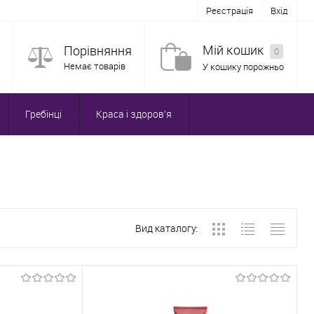
Реєстрація
Вхід
Мій кошик
Порівняння
0
Немає товарів
У кошику порожньо
Гребінці
Краса і здоров'я
Вид каталогу: