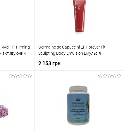
FIRM&FIT Firming
Germaine de Capuccini EF Forever Fit
ем активуючий
Sculpting Body Emulsion Емульсія
 шкіри тіла 250
моделююча антицелюлітна 250 мл
2 153 грн
ка
До кошика
До порівняння
Купити в 1 клік
До порівняння
В наявності
До обраного
В наявності