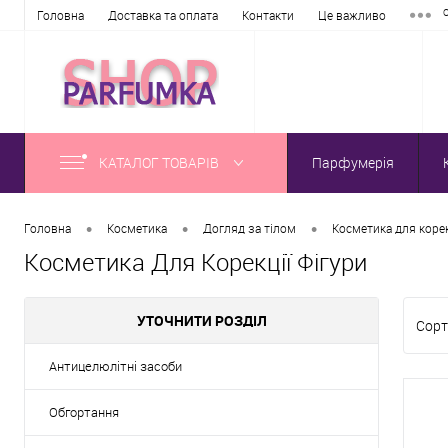
Головна
Доставка та оплата
Контакти
Це важливо
КАТАЛОГ ТОВАРІВ
Парфумерія
•
•
•
Головна
Косметика
Догляд за тілом
Косметика для корек
Косметика Для Корекції Фігури
УТОЧНИТИ РОЗДІЛ
Сорт
Антицелюлітні засоби
Обгортання