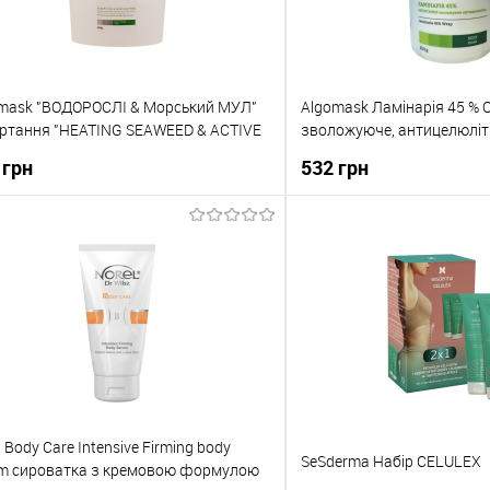
mask "ВОДОРОСЛІ & Морський МУЛ"
Algomask Ламінарія 45 % 
ртання "HEATING SEAWEED & ACTIVE
зволожуюче, антицелюлі
 Body Wrap
45 % Wrap
 грн
532 грн
До кошика
До кош
упити в 1 клік
До порівняння
Купити в 1 клік
о обраного
В наявності
До обраного
 Body Care Intensive Firming body
SeSderma Набір CELULEX
m сироватка з кремовою формулою