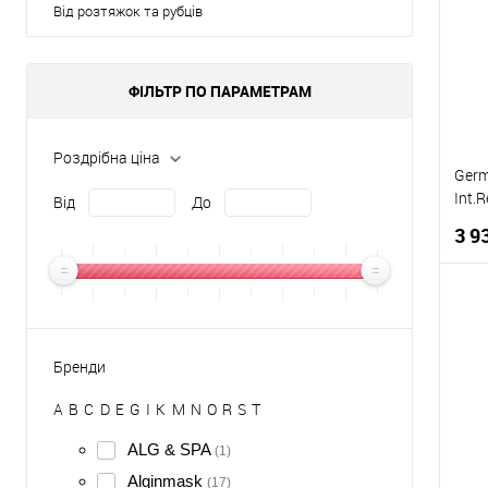
Від розтяжок та рубців
ФІЛЬТР ПО ПАРАМЕТРАМ
Роздрібна ціна
Germ
Int.
Від
До
інте
3 9
К
Бренди
Д
A
B
C
D
E
G
I
K
M
N
O
R
S
T
ALG & SPA
(1)
Alginmask
(17)