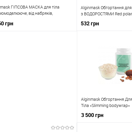
nmask ГІПСОВА МАСКА для тіла
Alginmask Обгортання дл
момоделююче, від набряків,
з ВОДОРОСТЯМИ Red polar
цнююче Обгортання) GYPSUM
50 грн
532 грн
PPING 1000мл
До кошика
До коши
упити в 1 клік
До порівняння
Купити в 1 клік
о обраного
В наявності
До обраного
Alginmask Обгортання Дл
Тіла «Slimming bodywrap»
3 500 грн
До кош