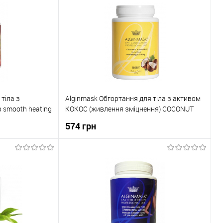
До порівняння
Купити в 1 клік
До порівняння
В наявності
До обраного
В наявності
тіла з
Alginmask Обгортання для тіла з активом
 smooth heating
КОКОС (живлення зміцнення) COCONUT
BODYWRAP Herbal pack nourishing & lifting
574 грн
ика
До кошика
До порівняння
Купити в 1 клік
До порівняння
В наявності
До обраного
В наявності