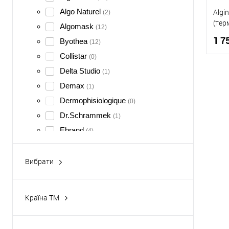
Algo Naturel
Algi
(2)
(тер
Algomask
(12)
змі
1 7
Byothea
(12)
WRA
Collistar
(0)
Delta Studio
(1)
Demax
(1)
К
Dermophisiologique
(0)
Д
Dr.Schrammek
(1)
Ebrand
(4)
EffiDerm
(0)
Gerards
Вибрати
(0)
Акціонні
Germaine de Capuccini
(5)
Рекомендовані
GlyMed Plus
(0)
Країна ТМ
Guna
(0)
Іспанія
(14)
Institut Esthederm
(2)
Італія
(16)