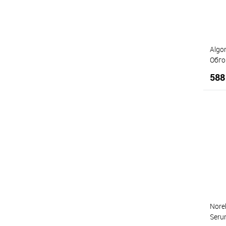
Algo
Обго
MUD"
588
К
Д
Norel
Seru