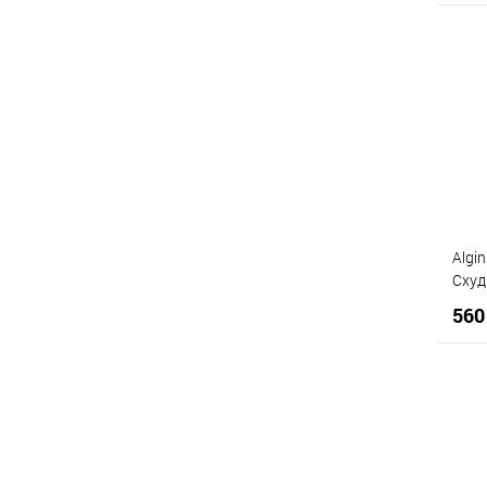
К
Д
Algi
Схуд
560
К
Д