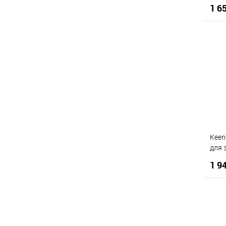
від 
1 6
схуд
стар
К
Д
Keen
для 
сант
1 9
К