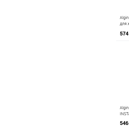
Обгортання
(34)
Очищувальні засоби
(1)
Algi
Пружність шкіри
(2)
для 
wrap
574
К
Д
Algi
INST
546