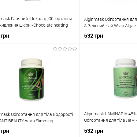
nmask Гарячий Шоколад Обгортання
Alginmask Обгортання для
живлення шкіри «Chocolate heating
& Зелений Чай Wrap Algae 
»
 грн
532 грн
До кошика
До кош
упити в 1 клік
До порівняння
Купити в 1 клік
о обраного
В наявності
До обраного
Alginmask LAMINARIA 45%
nmask Обгортання для тіла Водорості
Обгортання для тіла Ламі
ANT BEAUTY wrap Slimming
зволожуюча антицеллюлі
 грн
532 грн