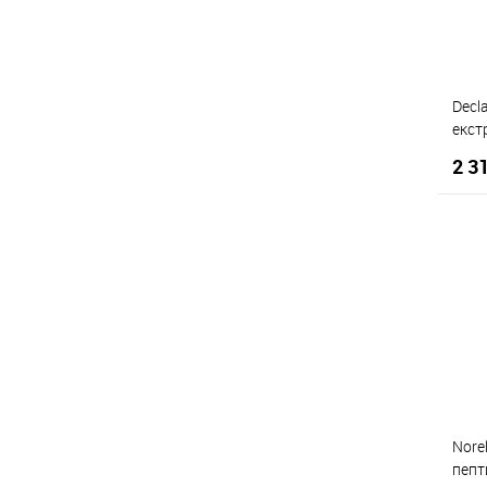
Mogador
(1)
Norel
(8)
Norma de Durville
(3)
Decl
Obagi Medical
(3)
екст
очей
Organique
(1)
2 3
Origine
(1)
Pureheal's
(0)
Rosa Graf
(5)
Ryor
(5)
К
Sensai
(0)
Д
SeSderma
(10)
Shiseido
(2)
Sisley
(0)
Sothys
(5)
Nore
пепт
Styx Naturсosmetic
(2)