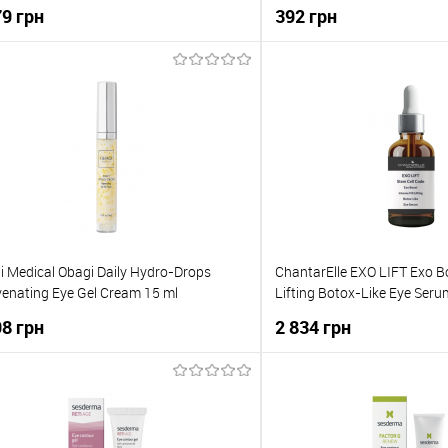
100мл
79 грн
392 грн
До кошика
До кош
упити в 1 клік
До порівняння
Купити в 1 клік
о обраного
В наявності
До обраного
i Medical Obagi Daily Hydro-Drops
ChantarElle EXO LIFT Exo Bo
venating Eye Gel Cream 15 ml
Lifting Botox-Like Eye Ser
овлюючий гель-крем для контуру
інтенсивна Ліфтингова сир
98 грн
2 834 грн
 з олією гібіскусу та ніацинамідом
з ботоксоподібною дією 1
До кошика
До кош
упити в 1 клік
До порівняння
Купити в 1 клік