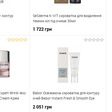
- контур
SeSderma K-VIT сироватка для видалення
темних кіл під очима 30мл
1 722 грн
ика
До кошика
До порівняння
Купити в 1 клік
До порівняння
В наявності
До обраного
В наявності
xpert Wrink-less
Babor Освіжаюча сироватка для контуру
s Cream Крем
очей Babor Instant Fresh & Smooth Eye
ей та губ з
Serum 15 мл
2 051 грн
ептідами 15 мл