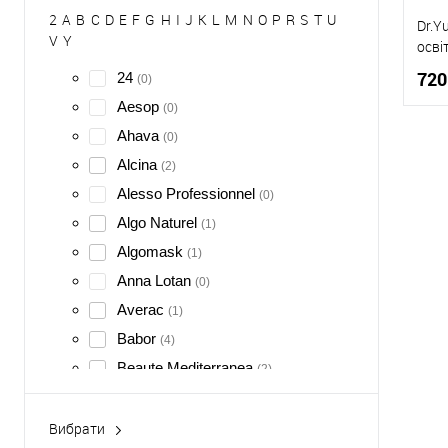
2
A
B
C
D
E
F
G
H
I
J
K
L
M
N
O
P
R
S
T
U
Dr.Y
V
Y
осві
720
24
(0)
Aesop
(0)
Ahava
(0)
Alcina
(2)
К
Alesso Professionnel
(0)
Д
Algo Naturel
(1)
Algomask
(1)
Anna Lotan
(0)
Averac
(1)
Babor
(4)
Beaute Mediterranea
(2)
BeautyMed
(2)
Bimaio
Вибрати
(0)
Акціонні