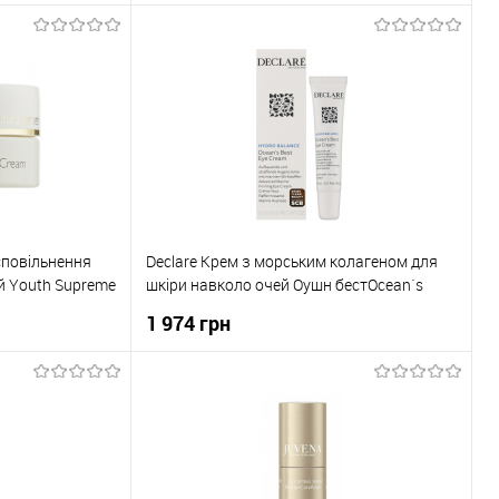
ика
До кошика
До порівняння
Купити в 1 клік
До порівняння
В наявності
До обраного
В наявності
сповільнення
Declare Крем з морським колагеном для
й Youth Supreme
шкіри навколо очей Оушн бестOcean`s
Best Eye Cream 15мл
1 974 грн
ика
До кошика
До порівняння
Купити в 1 клік
До порівняння
В наявності
До обраного
В наявності