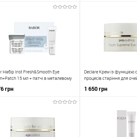
До кошика
До кош
упити в 1 клік
До порівняння
Купити в 1 клік
о обраного
В наявності
До обраного
r Набір Inst Fresh&Smooth Eye
Declare Крем із функцією 
m+Patch 15 мл + патчі в металевому
процесів старіння для оче
ейнері багаторазові
Eye Cream
76 грн
1 650 грн
До кошика
До кош
упити в 1 клік
До порівняння
Купити в 1 клік
о обраного
В наявності
До обраного