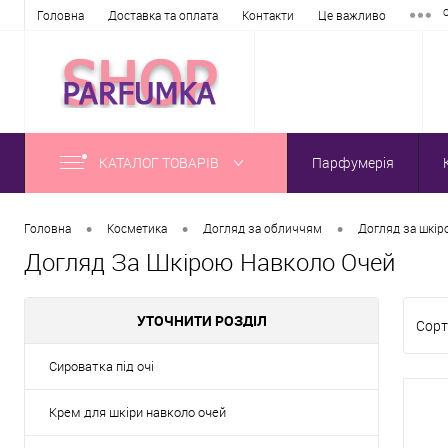
Головна
Доставка та оплата
Контакти
Це важливо
КАТАЛОГ ТОВАРІВ
Парфумерія
•
•
•
Головна
Косметика
Догляд за обличчям
Догляд за шкір
Догляд За Шкірою Навколо Очей
УТОЧНИТИ РОЗДІЛ
Сорт
Сироватка під очі
Крем для шкіри навколо очей