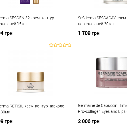
erma SESGEN 32 крем-контур
SeSderma SESCACAY крем 
оло очей 15мл
навколо очей 30мл
04 грн
1 709 грн
До кошика
До кош
упити в 1 клік
До порівняння
Купити в 1 клік
о обраного
В наявності
До обраного
Germaine de Capuccini TimE
erma RETISIL крем-контур навколо
Pro-collagen Eyes and Lip
 30мл
проти зморшок навколо оч
09 грн
2 006 грн
Біоферментами та Тетрап