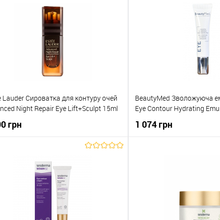
Купити в 1 клік
До обраного
e Lauder Сироватка для контуру очей
BeautyMed Зволожуюча ему
nced Night Repair Eye Lift+Sculpt 15ml
Eye Contour Hydrating Emul
90 грн
1 074 грн
До кошика
До кош
упити в 1 клік
До порівняння
Купити в 1 клік
о обраного
В наявності
До обраного