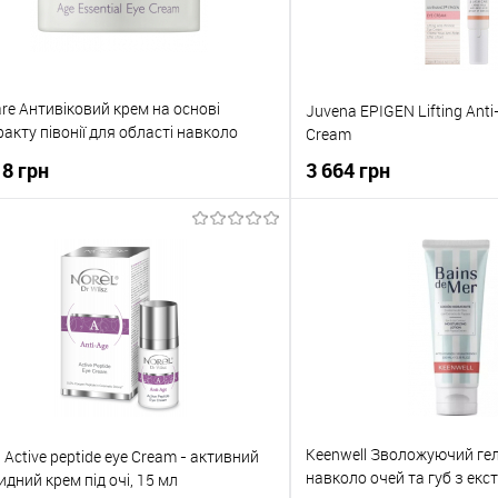
are Антивіковий крем на основі
Juvena EPIGEN Lifting Anti
ракту півонії для області навколо
Cream
 50+ Age Essential Eye Cream 15мл
18 грн
3 664 грн
До кошика
До кош
упити в 1 клік
До порівняння
Купити в 1 клік
о обраного
В наявності
До обраного
Keenwell Зволожуючий гел
l Active peptide eye Cream - активний
навколо очей та губ з екс
идний крем під очі, 15 мл