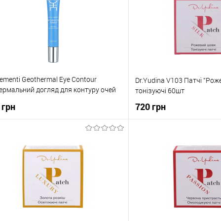
Elementi Geothermal Eye Contour
Dr.Yudina V103 Патчі "Рож
ермальний догляд для контуру очей
тонізуючі 60шт
л
 грн
720 грн
До кошика
До коши
упити в 1 клік
До порівняння
Купити в 1 клік
о обраного
В наявності
До обраного