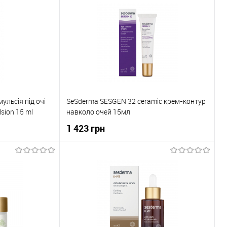
До порівняння
Купити в 1 клік
До порівняння
В наявності
До обраного
В наявності
льсія під очі
SeSderma SESGEN 32 ceramic крем-контур
sion 15 ml
навколо очей 15мл
1 423 грн
ика
До кошика
До порівняння
Купити в 1 клік
До порівняння
В наявності
До обраного
В наявності