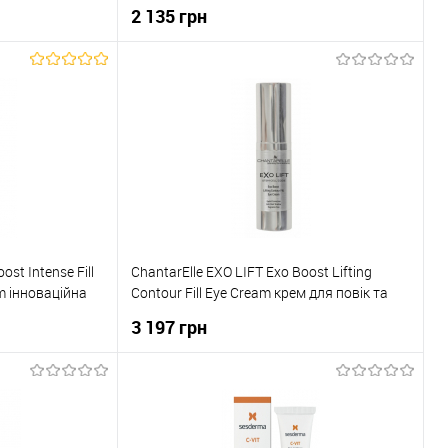
нейропептидами 200 мл
2 135 грн
ика
До кошика
До порівняння
Купити в 1 клік
До порівняння
В наявності
До обраного
В наявності
ost Intense Fill
ChantarElle EXO LIFT Exo Boost Lifting
um інноваційна
Contour Fill Eye Cream крем для повік та
оватка під очі
шкіри навколо очей, інтенсивно
3 197 грн
0ml
омолоджує та прибирає темні кола,
забезпечує реструктуризацію матриці, не
містить ароматизаторів 15ml
ика
До кошика
До порівняння
Купити в 1 клік
До порівняння