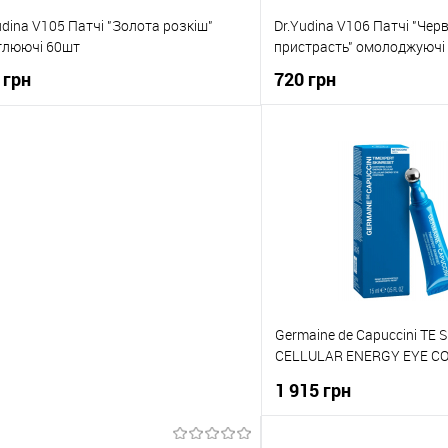
udina V105 Патчі "Золота розкіш"
Dr.Yudina V106 Патчі "Чер
тлюючі 60шт
пристрасть" омолоджуючі
 грн
720 грн
До кошика
До коши
упити в 1 клік
До порівняння
Купити в 1 клік
о обраного
В наявності
До обраного
Germaine de Capuccini TE
CELLULAR ENERGY EYE C
гель навколо очей для ві
1 915 грн
клітинної енергії з Mitocor
кульковим аплікатором (р
До кош