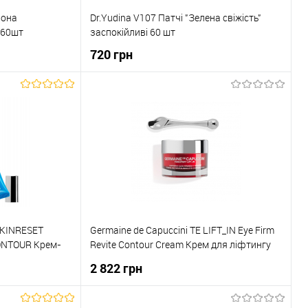
вона
Dr.Yudina V107 Патчі "Зелена свіжість"
 60шт
заспокійливі 60 шт
720 грн
ка
До кошика
До порівняння
Купити в 1 клік
До порівняння
В наявності
До обраного
В наявності
 SKINRESET
Germaine de Capuccini TE LIFT_IN Eye Firm
ONTOUR Крем-
Revite Contour Cream Крем для ліфтингу
дновлення
та підтяжки контуру очей +масажер 15 мл
2 822 грн
e NAD+ з
олером) 15 мл
ика
До кошика