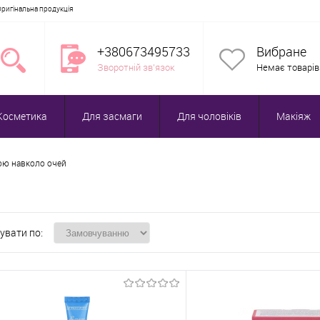
Оригінальна продукція
+380673495733
Вибране
Зворотній зв'язок
Немає товарів
Косметика
Для засмаги
Для чоловіків
Макіяж
ою навколо очей
увати по: