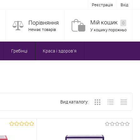
Реєстрація
Вхід
Мій кошик
Порівняння
0
Немає товарів
У кошику порожньо
Гребінці
Краса і здоров'я
Вид каталогу: