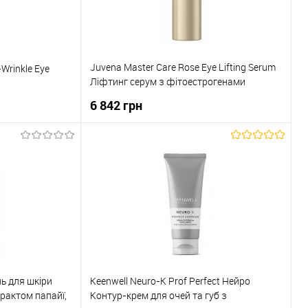
Juvena Master Care Rose Eye Lifting Serum
-Wrinkle Eye
Ліфтинг серум з фітоестрогенами
троянди та білої півонії для шкіри навколо
6 842 грн
очей
ика
До кошика
До порівняння
Купити в 1 клік
До порівняння
В наявності
До обраного
В наявності
ь для шкіри
Keenwell Neuro-K Prof Perfect Нейро
трактом папайї,
Контур-крем для очей та губ з