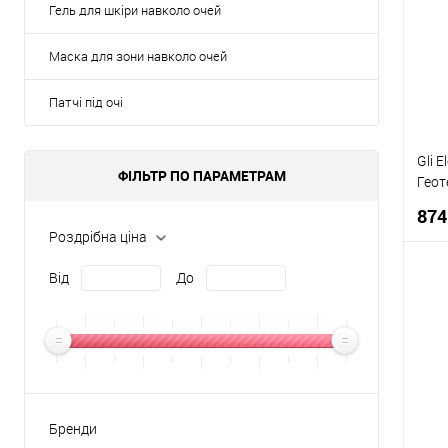
Гель для шкіри навколо очей
Маска для зони навколо очей
Патчі під очі
Gli 
ФІЛЬТР ПО ПАРАМЕТРАМ
Геот
15м
874
Роздрібна ціна
Від
До
К
Д
Бренди