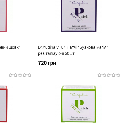
евий шовк"
Dr.Yudina V104 Патчі "Бузкова магія"
ревіталізуючі 60шт
720 грн
ка
До кошика
До порівняння
Купити в 1 клік
До порівняння
В наявності
До обраного
В наявності