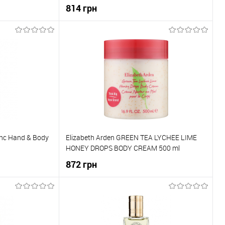
суха шкіра
Крем для рук зволоження з термальною
814 грн
водою 100мл
ика
До кошика
До порівняння
Купити в 1 клік
До порівняння
В наявності
До обраного
В наявності
anc Hand & Body
Elizabeth Arden GREEN TEA LYCHEE LIME
HONEY DROPS BODY CREAM 500 ml
872 грн
ика
До кошика
До порівняння
Купити в 1 клік
До порівняння