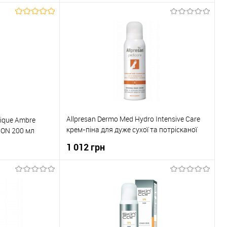
ика
До кошика
До порівняння
Купити в 1 клік
До порівняння
В наявності
До обраного
В наявності
Allpresan Dermo Med Hydro Intensive Care
dique Ambre
крем-піна для дуже сухої та потрісканої
TION 200 мл
шкіри 125мл
1 012 грн
ика
До кошика
До порівняння
Купити в 1 клік
До порівняння
В наявності
До обраного
В наявності