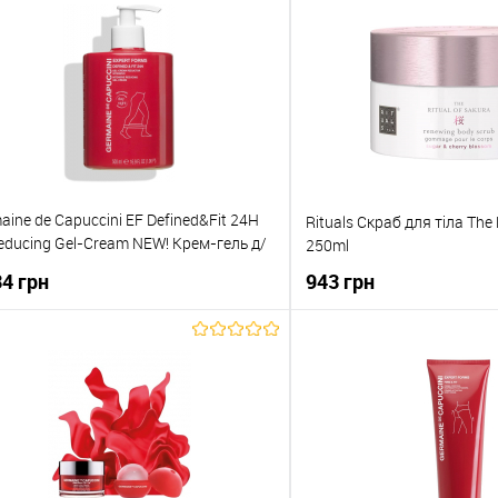
Купити в 1 клік
До обраного
aine de Capuccini EF Defined&Fit 24H
Rituals Скраб для тіла The 
Reducing Gel-Cream NEW! Крем-гель д/
250ml
нсивного зменшення обємів 500 мл
34 грн
943 грн
До кошика
До кош
упити в 1 клік
До порівняння
Купити в 1 клік
о обраного
В наявності
До обраного