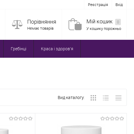
Реєстрація
Вхід
Мій кошик
Порівняння
0
Немає товарів
У кошику порожньо
Гребінці
Краса і здоров'я
Вид каталогу: