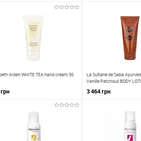
До кошика
До кош
упити в 1 клік
До порівняння
Купити в 1 клік
о обраного
В наявності
До обраного
abeth Arden WHITE TEA hand cream 30
La Sultane de Saba Ayurve
Vanille Patchouli BODY LO
 грн
3 464 грн
До кошика
До кош
упити в 1 клік
До порівняння
Купити в 1 клік
о обраного
В наявності
До обраного