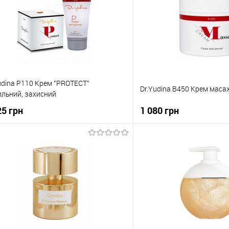
udina Р110 Крем "PROTECT"
Dr.Yudina В450 Крем маса
льний, захисний
25 грн
1 080 грн
До кошика
До коши
упити в 1 клік
До порівняння
Купити в 1 клік
о обраного
В наявності
До обраного