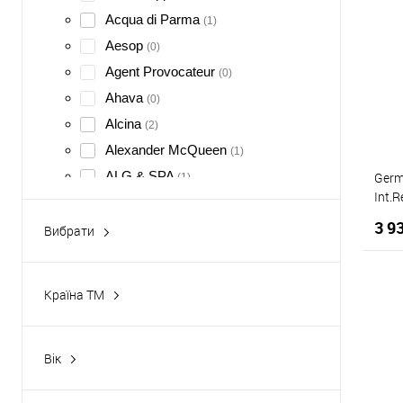
Acqua di Parma
(1)
Aesop
(0)
Agent Provocateur
(0)
Ahava
(0)
Alcina
(2)
Alexander McQueen
(1)
ALG & SPA
Germ
(1)
Int.
Alginmask
(17)
інте
3 9
Algo Naturel
Вибрати
(2)
Акціонні
Algomask
(17)
Рекомендовані
Alhambra
(0)
Країна ТМ
Allpresan
(45)
Ізраїль
(14)
К
Alyssa Ashley
(0)
Індія
(0)
Д
Вік
Amouage
(0)
Іспанія
(41)
12+
(1)
Amoursky
(4)
Італія
(140)
15+
(6)