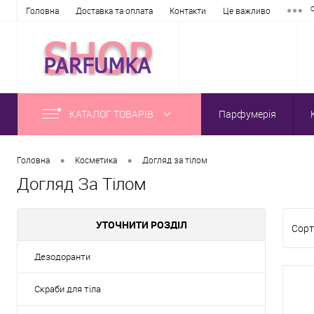
Головна
Доставка та оплата
Контакти
Це важливо
КАТАЛОГ ТОВАРІВ
Парфумерія
•
•
Головна
Косметика
Догляд за тілом
Догляд За Тілом
УТОЧНИТИ РОЗДІЛ
Сорт
Дезодоранти
Скраби для тіла