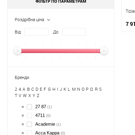
ФІЛЬТР ПО ПАРАМЕТРАМ
Tizi
Роздрібна ціна
7 9
Від
До
К
Д
Бренди
2
4
A
B
C
D
E
F
G
H
I
J
K
L
M
N
O
P
Q
R
S
T
V
W
X
Y
Z
27 87
(1)
4711
(0)
Academie
(1)
Acca Kappa
(0)