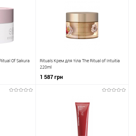
До порівняння
Купити в 1 клік
До порівняння
В наявності
До обраного
В наявності
Ritual Of Sakura
Rituals Крем для тіла The Ritual of Intuitia
220ml
1 587 грн
ика
До кошика
До порівняння
Купити в 1 клік
До порівняння
В наявності
До обраного
В наявності