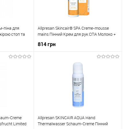
ем-піна для
Allpresan Skincair® SPA Creme-mousse
кірою стоп та
mains Пінний Крем для рук СПА Молоко +
Мед 100мл 4038235123146
814 грн
ика
До кошика
До порівняння
Купити в 1 клік
До порівняння
В наявності
До обраного
В наявності
Schaum-Creme
Allpresan SKINCAIR AQUA Hand
sfrucht Limited
Thermalwasser Schaum-Creme Пінний