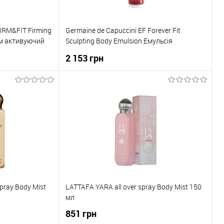
FIRM&FIT Firming
Germaine de Capuccini EF Forever Fit
ем активуючий
Sculpting Body Emulsion Емульсія
 шкіри тіла 250
моделююча антицелюлітна 250 мл
2 153 грн
ика
До кошика
До порівняння
Купити в 1 клік
До порівняння
В наявності
До обраного
В наявності
pray Body Mist
LATTAFA YARA all over spray Body Mist 150
мл
851 грн