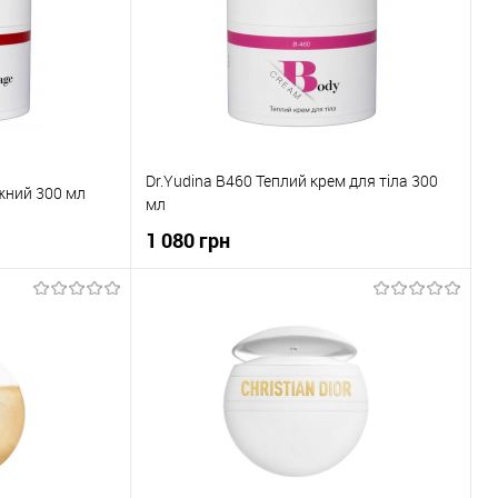
Dr.Yudina В460 Теплий крем для тіла 300
жний 300 мл
мл
1 080 грн
ка
До кошика
До порівняння
Купити в 1 клік
До порівняння
В наявності
До обраного
В наявності