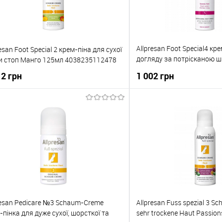
Allpresan Foot Special4 кр
esan Foot Special 2 крем-піна для сухої
догляду за потрісканою ш
и стоп Манго 125мл 4038235112478
п'ят 4038235521485
12 грн
1 002 грн
До кошика
До кош
упити в 1 клік
До порівняння
Купити в 1 клік
о обраного
В наявності
До обраного
resan Pedicare №3 Schaum-Creme
Allpresan Fuss spezial 3 
-пінка для дуже сухої, шорсткої та
sehr trockene Haut Passion