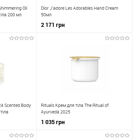
Shimmering Oil
Dior J’adore Les Adorables Hand Cream
іла 200 мл
50мл
2 171 грн
ка
До кошика
До порівняння
Купити в 1 клік
До порівняння
В наявності
До обраного
В наявності
24 Scented Body
Rituals Крем для тіла The Ritual of
тіла
Ayurveda 2025
1 035 грн
ика
До кошика