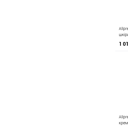
Christina Aguilera
(0)
Пружність шкіри
(4)
Clarins
(1)
Clinique
(0)
Coach
Allpr
(0)
шкір
Collistar
(0)
1 0
Comfort Zone
(1)
Cosmofarma
(5)
Creed
(0)
Davidoff
(0)
К
Declare
(1)
Д
Delta Studio
(3)
Demax
(2)
Depot
(0)
Dermophisiologique
(1)
Allp
Dior
(3)
крем
Diptyque
(0)