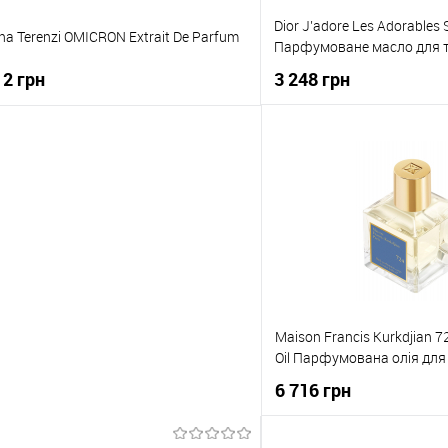
Dior J’adore Les Adorables 
ana Terenzi OMICRON Extrait De Parfum
Парфумоване масло для т
12 грн
3 248 грн
До кошика
До коши
упити в 1 клік
До порівняння
Купити в 1 клік
о обраного
В наявності
До обраного
Maison Francis Kurkdjian 7
Oil Парфумована олія для 
6 716 грн
До кош