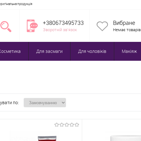
Оригінальна продукція
+380673495733
Вибране
Зворотній зв'язок
Немає товарів
Косметика
Для засмаги
Для чоловіків
Макіяж
увати по: