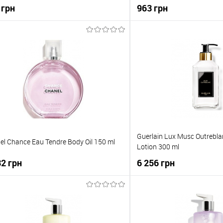
ьної до тріщин шкіри стоп 35мл
Edition Пінний Крем Дуже 
 грн
963 грн
235111211
Маракуя 125мл
До кошика
До кош
упити в 1 клік
До порівняння
Купити в 1 клік
о обраного
В наявності
До обраного
Guerlain Lux Musc Outrebl
el Chance Eau Tendre Body Oil 150 ml
Lotion 300 ml
32 грн
6 256 грн
До кошика
До кош
упити в 1 клік
До порівняння
Купити в 1 клік