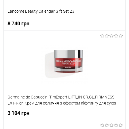
Lancome Beauty Calendar Gift Set 23
8 740 грн
До кошика
До обраного
В наявності
Germaine de Capuccini TimExpert LIFT_IN CR.GL.FIRMNESS
EXT-Rich Крем для обличчя з ефектом ліфтингу для сухої
шкіри 50 мл
3 104 грн