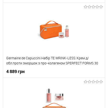
До кошика
До обраного
В наявності
Germaine de Capuccini Набір TE WRINK-LESS: Крем д/
обл.проти зморшок з про-колагеном SPERFECT FORMS 30
для RICH для сухої шкіри 50мл 82302+ Сироватка проти
4 889 грн
зморшок 50 мл 82304
До кошика
До обраного
В наявності