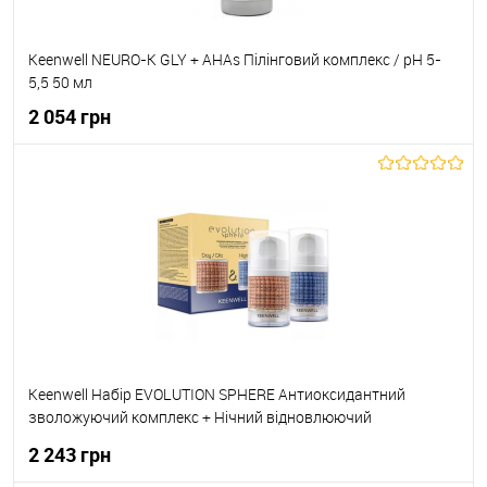
Keenwell NEURO-K GLY + AHAs Пілінговий комплекс / pH 5-
5,5 50 мл
2 054 грн
До кошика
До обраного
В наявності
Keenwell Набір EVOLUTION SPHERE Антиоксидантний
зволожуючий комплекс + Нічний відновлюючий
зволожуючий комплекси 50 мл+50 мл 8435002130486
2 243 грн