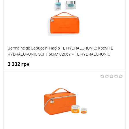
До обраного
В наявності
Germaine de Capuccini Набір TE HYDRALURONIC: Крем TE
HYDRALURONIC SOFT 50мл 82067 + TE HYDRALURONIC
Сироватка HYALURONIC 3D FORCE 30мл 82065
3 332 грн
До кошика
До обраного
В наявності