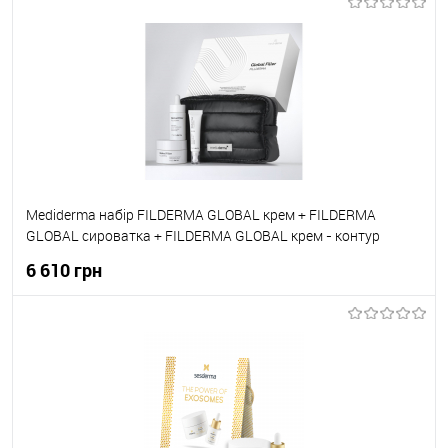
До кошика
До обраного
В наявності
Mediderma набір FILDERMA GLOBAL крем + FILDERMA
GLOBAL сироватка + FILDERMA GLOBAL крем - контур
навколо очей
6 610 грн
До кошика
До обраного
В наявності