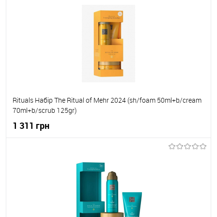
До кошика
До обраного
В наявності
Rituals Набір The Ritual of Mehr 2024 (sh/foam 50ml+b/cream
70ml+b/scrub 125gr)
1 311 грн
До кошика
До обраного
В наявності