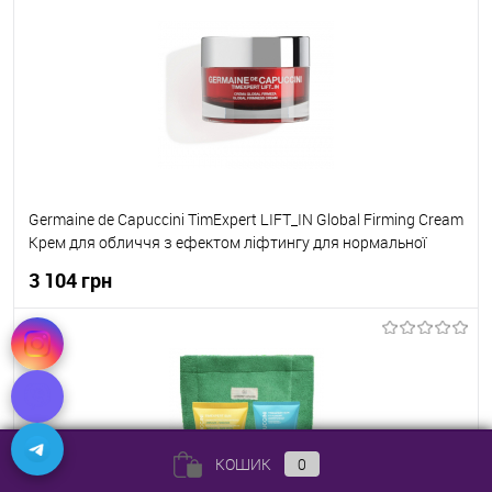
До кошика
До обраного
В наявності
Germaine de Capuccini TimExpert LIFT_IN Global Firming Cream
Крем для обличчя з ефектом ліфтингу для нормальної
шкіришкіри 50 мл
3 104 грн
До кошика
До обраного
В наявності
КОШИК
0