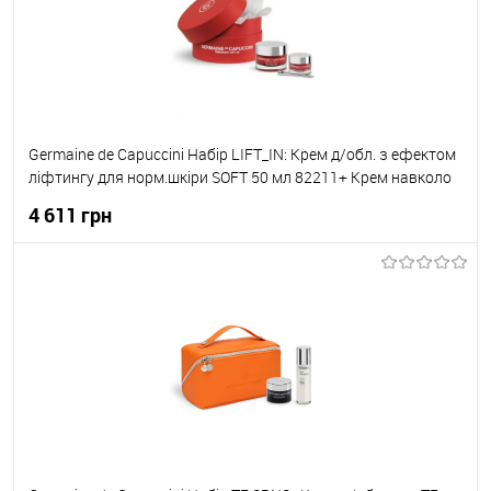
Germaine de Capuccini Набір LIFT_IN: Крем д/обл. з ефектом
ліфтингу для норм.шкіри SOFT 50 мл 82211+ Крем навколо
очей з ефектом ліфтингу 15мл з масажером 82405
4 611 грн
До кошика
До обраного
В наявності