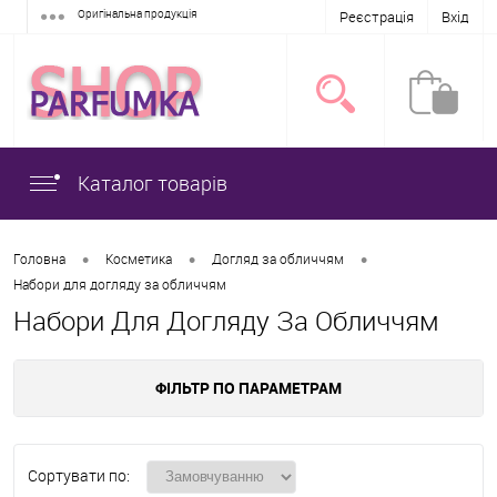
Оригінальна продукція
Реєстрація
Вхід
Каталог товарів
•
•
•
Головна
Косметика
Догляд за обличчям
Набори для догляду за обличчям
Набори Для Догляду За Обличчям
ФІЛЬТР ПО ПАРАМЕТРАМ
Сортувати по: