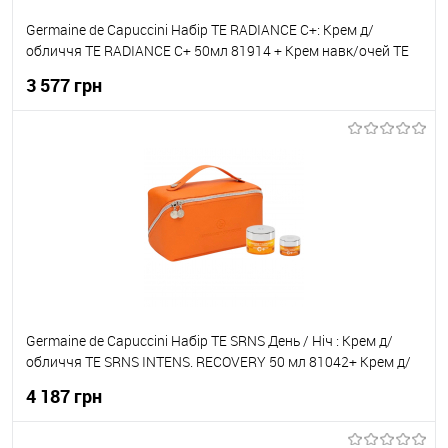
Germaine de Capuccini Набір TE RADIANCE C+: Крем д/
обличчя TE RADIANCE C+ 50мл 81914 + Крем навк/очей TE
RADIANCE C+ EYE 15мл 81917
3 577 грн
До кошика
До обраного
В наявності
Germaine de Capuccini Набір TE SRNS День / Ніч : Крем д/
обличчя TE SRNS INTENS. RECOVERY 50 мл 81042+ Крем д/
обличчя TE SRNS NIGHT HIGH INTENS. RECOVERY 50 мл
4 187 грн
81045