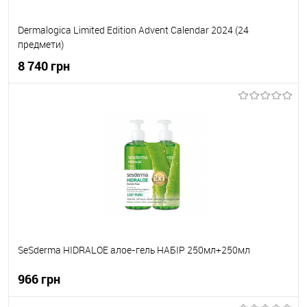
Dermalogica Limited Edition Advent Calendar 2024 (24
предмети)
8 740 грн
До кошика
До обраного
В наявності
SeSderma HIDRALOE алое-гель НАБІР 250мл+250мл
966 грн