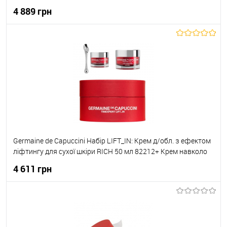
Сироватка проти зморшок 50 мл 82304
4 889 грн
До кошика
До обраного
В наявності
Germaine de Capuccini Набір LIFT_IN: Крем д/обл. з ефектом
ліфтингу для сухої шкіри RICH 50 мл 82212+ Крем навколо
очей з ефектом ліфтингу 15мл з масажером 82405
4 611 грн
До кошика
До обраного
В наявності