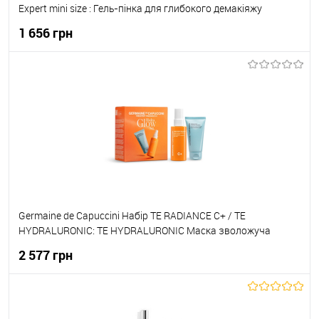
Expert mini size : Гель-пінка для глибокого демакіяжу
30мл+Лосьйон тонізуючий сух/чутл.шкіри 50мл + Рідина
1 656 грн
для демакіяжу очей та губ 50мл + Скраб-пінка 365 30мл
До кошика
До обраного
В наявності
Germaine de Capuccini Набір TE RADIANCE C+ / TE
HYDRALURONIC: TE HYDRALURONIC Маска зволожуча
незмивна 50мл 82150 + TE RADIANCE C+ Міст-спрей для
2 577 грн
зволоження, сяяння та захисту шкіри 50мл 82404
До кошика