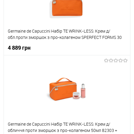
Germaine de Capuccini Набір TE WRINK-LESS: Крем д/
обл.проти зморшок з про-колагеном SPERFECT FORMS 30
SOFT для норм/комб шкіри 50мл 82301+ Сироватка проти
4 889 грн
зморшок 50 мл 82304
До кошика
До обраного
В наявності
Germaine de Capuccini Набір TE WRINK-LESS: Крем д/
обличчя проти зморшок з про-колагеном 50мл 82303 +