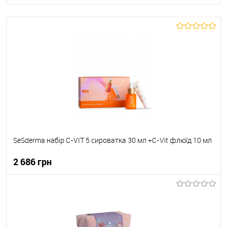
SeSderma набір C-VIT 5 сироватка 30 мл +C-Vit флюїд 10 мл
2 686 грн
До кошика
До обраного
В наявності