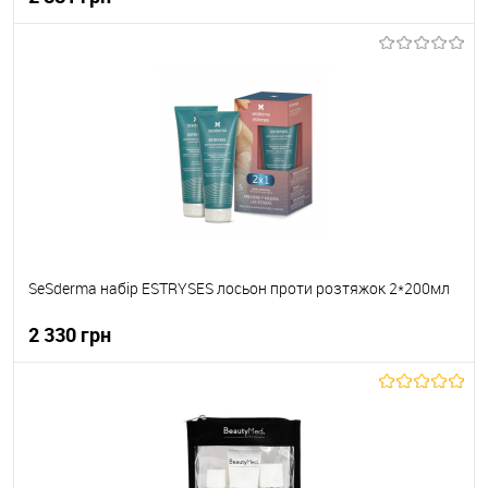
До кошика
До обраного
В наявності
SeSderma набір ESTRYSES лосьон проти розтяжок 2*200мл
2 330 грн
До кошика
До обраного
В наявності