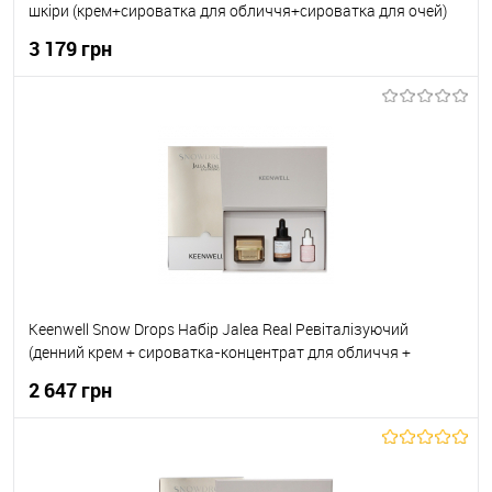
шкіри (крем+сироватка для обличчя+сироватка для очей)
50мл+30мл+15мл
3 179 грн
До кошика
До обраного
В наявності
Keenwell Snow Drops Набір Jalea Real Ревіталізуючий
(денний крем + сироватка-концентрат для обличчя +
сироватка-концентрат навколо очей) 50мл+30мл+15мл
2 647 грн
До кошика