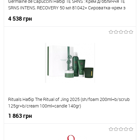
Germaine de Capuccini Набір TE SRNS : Крем д/обличчя TE
SRNS INTENS. RECOVERY 50 мл 81042+ Сироватка-крем з
Ретиналем нічна EXPERT LAB RETINIGHT SERUM 50мл 82249
4 538 грн
До кошика
До обраного
В наявності
Rituals Набір The Ritual of Jing 2025 (sh/foam 200ml+b/scrub
125gr+b/cream 100ml+candle 140gr)
1 863 грн
До кошика