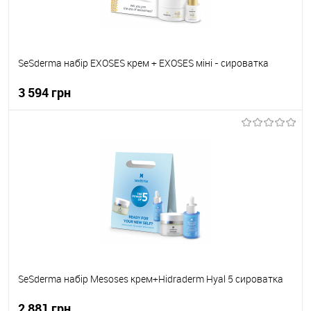
SeSderma набір EXOSES крем + EXOSES міні - сироватка
3 594 грн
До кошика
До обраного
В наявності
SeSderma набір Mesoses крем+Hidraderm Hyal 5 сироватка
2 881 грн