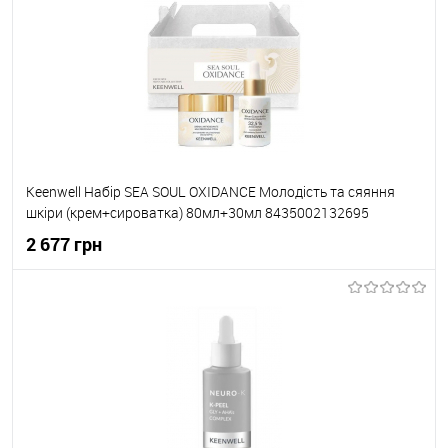
До обраного
В наявності
Keenwell Набір SEA SOUL OXIDANCE Молодість та сяяння
шкіри (крем+сироватка) 80мл+30мл 8435002132695
2 677 грн
До кошика
До обраного
В наявності