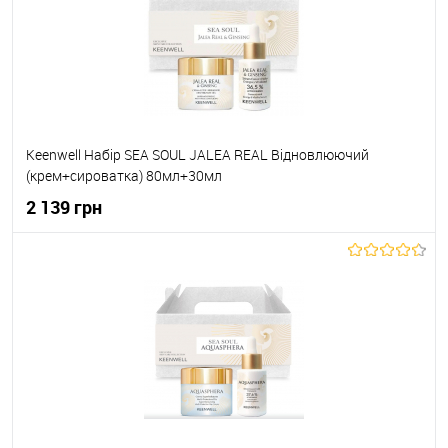
До обраного
В наявності
Keenwell Набір SEA SOUL JALEA REAL Відновлюючий
(крем+сироватка) 80мл+30мл
2 139 грн
До кошика
До обраного
В наявності