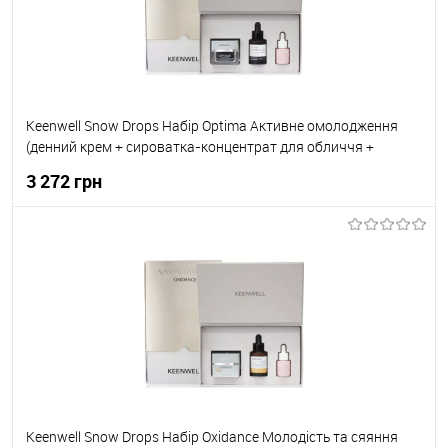
Keenwell Snow Drops Набір Optima Активне омолодження
(денний крем + сироватка-концентрат для обличчя +
сироватка-концентрат навколо очей) 50мл+30мл+15мл
3 272 грн
До кошика
До обраного
В наявності
Keenwell Snow Drops Набір Oxidance Молодість та сяяння