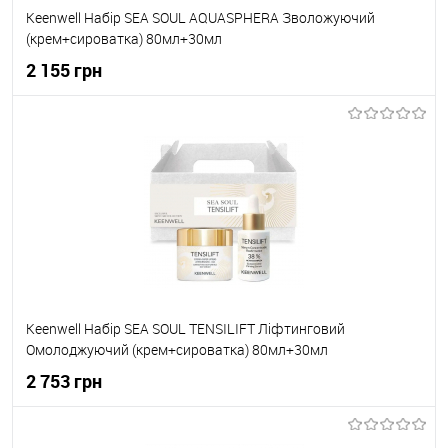
Keenwell Набір SEA SOUL AQUASPHERA Зволожуючий
(крем+сироватка) 80мл+30мл
2 155 грн
До кошика
До обраного
В наявності
Keenwell Набір SEA SOUL TENSILIFT Ліфтинговий
Омолоджуючий (крем+сироватка) 80мл+30мл
2 753 грн
До кошика