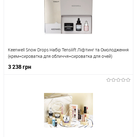
До обраного
В наявності
Keenwell Snow Drops Набір Tensilift Ліфтинг та Омолодження
(крем+сироватка для обличчя+сироватка для очей)
50мл+30мл+15мл
3 238 грн
До кошика
До обраного
В наявності