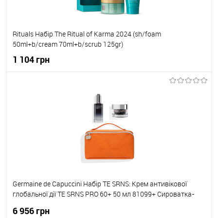
Rituals Набір The Ritual of Karma 2024 (sh/foam
50ml+b/cream 70ml+b/scrub 125gr)
1 104 грн
До кошика
До обраного
В наявності
Germaine de Capuccini Набір TE SRNS: Крем антивікової
глобальної дії TE SRNS PRO 60+ 50 мл 81099+ Сироватка-
бустер відновлююча TE SRNS Repair Night Progress 50мл
6 956 грн
81709