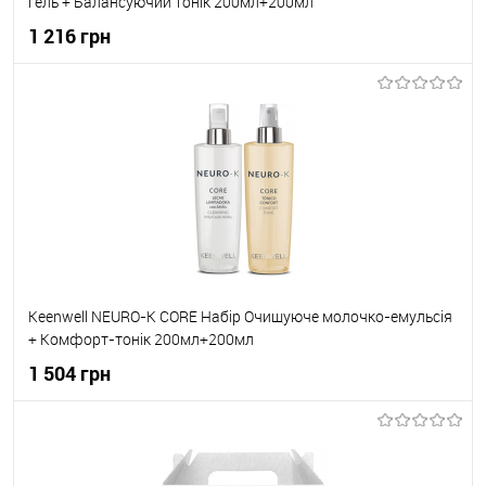
гель + Балансуючий тонік 200мл+200мл
1 216 грн
До кошика
До обраного
В наявності
Keenwell NEURO-K CORE Набір Очищуюче молочко-емульсія
+ Комфорт-тонік 200мл+200мл
1 504 грн
До кошика