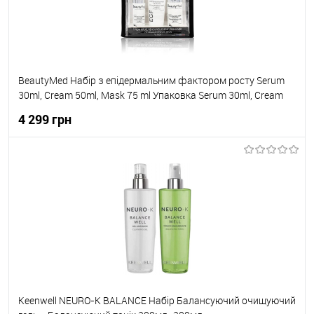
BeautyMed Набір з епідермальним фактором росту Serum
30ml, Cream 50ml, Mask 75 ml Упаковка Serum 30ml, Cream
50ml, Mask 75 ml
4 299 грн
До кошика
До обраного
В наявності
Keenwell NEURO-K BALANCE Набір Балансуючий очищуючий