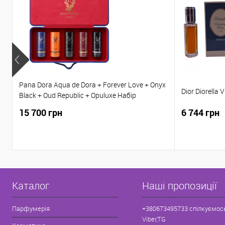
Pana Dora Aqua de Dora + Forever Love + Onyx
Dior Diorella
Black + Oud Republic + Opuluxe Набір
парфумів 5*15 мл
15 700 грн
6 744 грн
Каталог
Наші пропозиції
Парфумерія
+380673495733 спілкуємос
Viber,TG