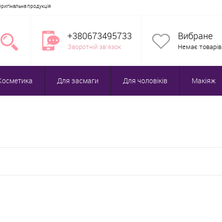
Оригінальна продукція
+380673495733
Вибране
Зворотній зв'язок
Немає товарів
Косметика
Для засмаги
Для чоловіків
Макіяж