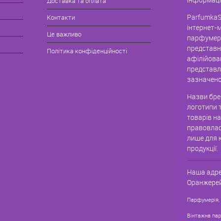
Доставка та оплата
ParfumkaS
Контакти
інтернет-
Це важливо
парфумері
представн
Політика конфіденційності
афілійова
представле
зазначено
Назви брен
логотипи 
товарів н
правовлас
лише для к
продукції.
Наша адре
Оранжерей
Парфумерія,
Вінтажна па