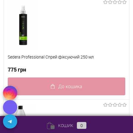
Sedera Professional Спрей фіксуючий 250 мл
775 грн
До кошика
До обраного
В наявності
КОШИК
0