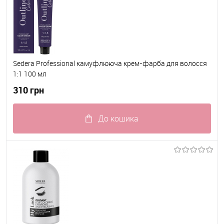
Sedera Professional камуфлююча крем-фарба для волосся
1:1 100 мл
310 грн
До кошика
До обраного
В наявності