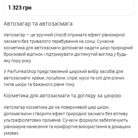
1 323 грн
Автозагар та автозасмага
До кошика
Автозагар — це зручний спосіб отримати ефект рівномірної
засмаги без тривалого перебування на сонці. Сучасна
До обраного
В наявності
косметика для автозасмаги допомагає надати шкірі природний
бронзовий відтінок і підтримувати доглянутий вигляд у будь-
яку пору року.
У ParfumkaShop представлений широкий вибір засобів для
автозасмаги: креми, лосьйони, спреї, муси та олії для різних
типів шкіри та бажаного рівня тону.
Косметика для автозасмаги та догляду за шкірою
Автозагар косметика діє на поверхневий шар шкіри,
допомагаючи створити ефект природної засмаги без впливу
ультрафіолетових променів. Сучасні формули забезпечують
рівномірне нанесення та комфортне використання в домашніх
умовах.