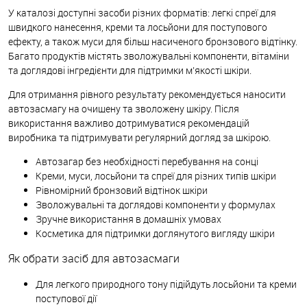
У каталозі доступні засоби різних форматів: легкі спреї для
швидкого нанесення, креми та лосьйони для поступового
ефекту, а також муси для більш насиченого бронзового відтінку.
Багато продуктів містять зволожувальні компоненти, вітаміни
та доглядові інгредієнти для підтримки м’якості шкіри.
Для отримання рівного результату рекомендується наносити
автозасмагу на очищену та зволожену шкіру. Після
використання важливо дотримуватися рекомендацій
виробника та підтримувати регулярний догляд за шкірою.
Автозагар без необхідності перебування на сонці
Креми, муси, лосьйони та спреї для різних типів шкіри
Рівномірний бронзовий відтінок шкіри
Зволожувальні та доглядові компоненти у формулах
Зручне використання в домашніх умовах
Косметика для підтримки доглянутого вигляду шкіри
Як обрати засіб для автозасмаги
Для легкого природного тону підійдуть лосьйони та креми
поступової дії