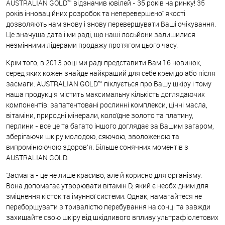
AUSTRALIAN GOLD™ відзначив ювілей - 35 років на ринку! 35
років інноваційних розробок та неперевершеної якості
дозволяють нам знову і знову перевершувати Ваші очікування.
Це значуща дата і ми раді, що наші лосьйони залишилися
незмінними лідерами продажу протягом цього часу.
Крім того, в 2013 році ми раді представити Вам 16 новинок,
серед яких кожен знайде найкращий для себе крем до або після
засмаги. AUSTRALIAN GOLD™ піклується про Вашу шкіру і тому
наша продукція містить максимальну кількість доглядаючих
компонентів: запатентовані рослинні комплекси, цінні масла,
вітаміни, природні мінерали, колоїдне золото та платину,
перлини - все це та багато іншого доглядає за Вашим загаром,
зберігаючи шкіру молодою, сяючою, зволоженою та
випромінюючою здоров'я. Більше сонячних моментів з
AUSTRALIAN GOLD.
Засмага - це не лише красиво, але й корисно для організму.
Вона допомагає утворювати вітамін D, який є необхідним для
зміцнення кісток та імунної системи. Однак, намагайтеся не
переборщувати з тривалістю перебування на сонці та завжди
захищайте свою шкіру від шкідливого впливу ультрафіолетових