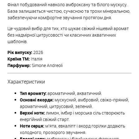
Фінал побудований навколо амброксану та білого мускусу.
База залишається чистою, сучасною та трохи мінеральною,
забезпечуючи комфортне звучання протягом дня.
Це чудовий вибір для тих, хто шукає свіжий нішевий аромат
без надмірної цитрусовості чи класичних акватичних
шаблонів.
Рік випуску:
2026
Країна ТМ:
Італія
Парфумер:
Simone Andreoli
Характеристики
Тип аромату:
ароматичний, акватичний.
Основні акорди:
мускусний, амбровий, свіжо-пряний,
ароматичний, цитрусовий, зелений.
Верхні ноти:
лимон, імбир і морська сіль створюють
енергійний свіжий старт.
Ноти серця:
м'ята, евкаліпт і акорд горілки додають
холодного, прозорого звучання.
Базові ноти:
амброксан і білий мускус формують