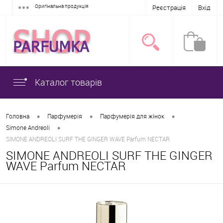
Оригінальна продукція
Реєстрація
Вхід
Каталог товарів
•
•
•
Головна
Парфумерія
Парфумерія для жінок
•
Simone Andreoli
SIMONE ANDREOLI SURF THE GINGER WAVE Parfum NECTAR
SIMONE ANDREOLI SURF THE GINGER
WAVE Parfum NECTAR