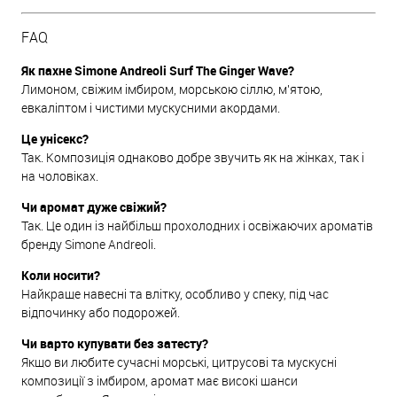
FAQ
Як пахне Simone Andreoli Surf The Ginger Wave?
Лимоном, свіжим імбиром, морською сіллю, м'ятою,
евкаліптом і чистими мускусними акордами.
Це унісекс?
Так. Композиція однаково добре звучить як на жінках, так і
на чоловіках.
Чи аромат дуже свіжий?
Так. Це один із найбільш прохолодних і освіжаючих ароматів
бренду Simone Andreoli.
Коли носити?
Найкраще навесні та влітку, особливо у спеку, під час
відпочинку або подорожей.
Чи варто купувати без затесту?
Якщо ви любите сучасні морські, цитрусові та мускусні
композиції з імбиром, аромат має високі шанси