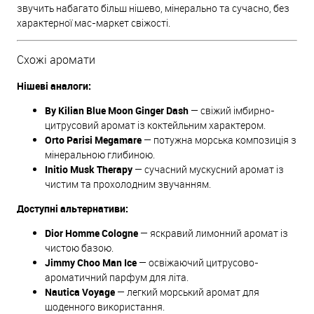
звучить набагато більш нішево, мінерально та сучасно, без
характерної мас-маркет свіжості.
Схожі аромати
Нішеві аналоги:
By Kilian Blue Moon Ginger Dash
— свіжий імбирно-
цитрусовий аромат із коктейльним характером.
Orto Parisi Megamare
— потужна морська композиція з
мінеральною глибиною.
Initio Musk Therapy
— сучасний мускусний аромат із
чистим та прохолодним звучанням.
Доступні альтернативи:
Dior Homme Cologne
— яскравий лимонний аромат із
чистою базою.
Jimmy Choo Man Ice
— освіжаючий цитрусово-
ароматичний парфум для літа.
Nautica Voyage
— легкий морський аромат для
щоденного використання.