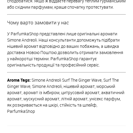
сподобатися. Якщо ж віддаєте перевагу теплим гурманським
або східним парфумам, краще спочатку протестувати.
Чому варто замовити у нас
У ParfumkaShop представлені лише оригінальні аромати
Simone Andreoli. Наші консультанти допоможуть підібрати
нішевий аромат відповідно до ваших побажань, а швидка
доставка Новою Поштою дозволить отримати замовлення
у найкоротші терміни. ParfumkaShop гарантує
оригінальність продукції та професійний сервіс.
Aroma Tags:
Simone Andreoli Surf The Ginger Wave, Surf The
Ginger Wave, Simone Andreoli, нішевий аромат, морський
аромат, аромат із імбиром, цитрусовий аромат, акватичний
аромат, мускусний аромат, літній аромат, унісекс парфум,
як розкривається на шкірі, стійкість та шлейф,
ParfumkaShop