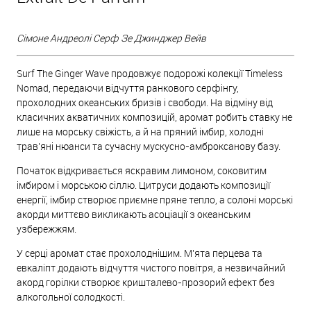
Сімоне Андреолі Серф Зе Джинджер Вейв
Surf The Ginger Wave продовжує подорожі колекції Timeless
Nomad, передаючи відчуття ранкового серфінгу,
прохолодних океанських бризів і свободи. На відміну від
класичних акватичних композицій, аромат робить ставку не
лише на морську свіжість, а й на пряний імбир, холодні
трав'яні нюанси та сучасну мускусно-амброксанову базу.
Початок відкривається яскравим лимоном, соковитим
імбиром і морською сіллю. Цитруси додають композиції
енергії, імбир створює приємне пряне тепло, а солоні морські
акорди миттєво викликають асоціації з океанським
узбережжям.
У серці аромат стає прохолоднішим. М'ята перцева та
евкаліпт додають відчуття чистого повітря, а незвичайний
акорд горілки створює кришталево-прозорий ефект без
алкогольної солодкості.