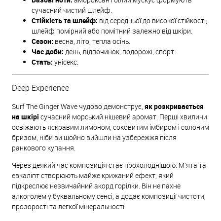
сучасний чистий шлейф.
Стійкість та шлейф:
від середньої до високої стійкості,
шлейф помірний або помітний залежно від шкіри.
Сезон:
весна, літо, тепла осінь.
Час доби:
день, відпочинок, подорожі, спорт.
Стать:
унісекс.
Deep Experience
Surf The Ginger Wave чудово демонструє,
як розкривається
на шкірі
сучасний морський нішевий аромат. Перші хвилини
освіжають яскравим лимоном, соковитим імбиром і солоним
бризом, ніби ви щойно вийшли на узбережжя після
ранкового купання.
Через деякий час композиція стає прохолоднішою. М'ята та
евкаліпт створюють майже крижаний ефект, який
підкреслює незвичайний акорд горілки. Він не пахне
алкоголем у буквальному сенсі, а додає композиції чистоти,
прозорості та легкої мінеральності.