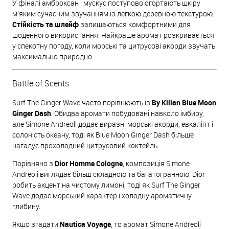
У фіналі амброксан і мускус поступово огортають шкіру
м'яким сучасним звучанням із легкою деревною текстурою.
Стійкість та шлейф
залишаються комфортними для
щоденного використання. Найкраще аромат розкривається
у спекотну погоду, коли морські та цитрусові акорди звучать
максимально природно.
Battle of Scents
Surf The Ginger Wave часто порівнюють із
By Kilian Blue Moon
Ginger Dash
. Обидва аромати побудовані навколо імбиру,
але Simone Andreoli додає виразні морські акорди, евкаліпт і
солоність океану, тоді як Blue Moon Ginger Dash більше
нагадує прохолодний цитрусовий коктейль.
Порівняно з
Dior Homme Cologne
, композиція Simone
Andreoli виглядає більш складною та багатогранною. Dior
робить акцент на чистому лимоні, тоді як Surf The Ginger
Wave додає морський характер і холодну ароматичну
глибину.
Якщо згадати
Nautica Voyage
, то аромат Simone Andreoli