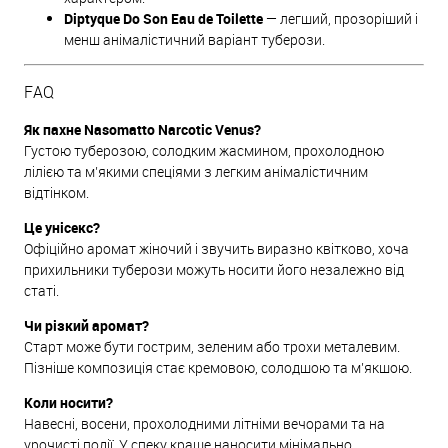
Diptyque Do Son Eau de Toilette
— легший, прозоріший і
менш анімалістичний варіант туберози.
FAQ
Як пахне Nasomatto Narcotic Venus?
Густою туберозою, солодким жасмином, прохолодною
лілією та м’якими спеціями з легким анімалістичним
відтінком.
Це унісекс?
Офіційно аромат жіночий і звучить виразно квітково, хоча
прихильники туберози можуть носити його незалежно від
статі.
Чи різкий аромат?
Старт може бути гострим, зеленим або трохи металевим.
Пізніше композиція стає кремовою, солодшою та м’якшою.
Коли носити?
Навесні, восени, прохолодними літніми вечорами та на
урочисті події. У спеку краще наносити мінімально.