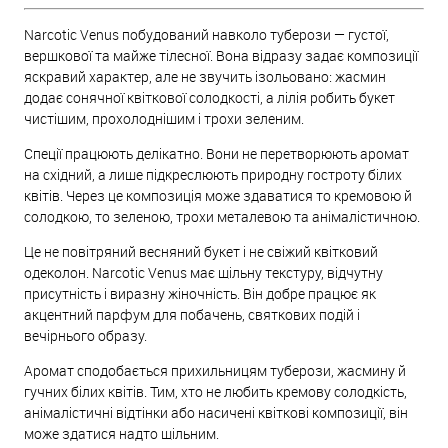
Narcotic Venus побудований навколо туберози — густої,
вершкової та майже тілесної. Вона відразу задає композиції
яскравий характер, але не звучить ізольовано: жасмин
додає сонячної квіткової солодкості, а лілія робить букет
чистішим, прохолоднішим і трохи зеленим.
Спеції працюють делікатно. Вони не перетворюють аромат
на східний, а лише підкреслюють природну гостроту білих
квітів. Через це композиція може здаватися то кремовою й
солодкою, то зеленою, трохи металевою та анімалістичною.
Це не повітряний весняний букет і не свіжий квітковий
одеколон. Narcotic Venus має щільну текстуру, відчутну
присутність і виразну жіночність. Він добре працює як
акцентний парфум для побачень, святкових подій і
вечірнього образу.
Аромат сподобається прихильницям туберози, жасмину й
гучних білих квітів. Тим, хто не любить кремову солодкість,
анімалістичні відтінки або насичені квіткові композиції, він
може здатися надто щільним.