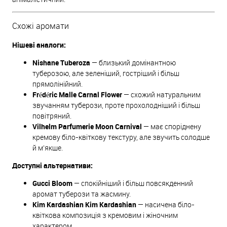
Схожі аромати
Нішеві аналоги:
Nishane Tuberoza
— близький домінантною
туберозою, але зеленіший, гостріший і більш
прямолінійний.
Frédéric Malle Carnal Flower
— схожий натуральним
звучанням туберози, проте прохолодніший і більш
повітряний.
Vilhelm Parfumerie Moon Carnival
— має споріднену
кремову біло-квіткову текстуру, але звучить солодше
й м’якше.
Доступні альтернативи:
Gucci Bloom
— спокійніший і більш повсякденний
аромат туберози та жасмину.
Kim Kardashian Kim Kardashian
— насичена біло-
квіткова композиція з кремовим і жіночним
характером.