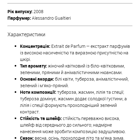
Рік випуску:
2008
Парфумер:
Alessandro Gualtieri
Характеристики
Концентрація:
Extrait de Parfum — екстракт парфумів
із високою насиченістю та виразною присутністю на
шкірі.
Тип аромату:
жіночий квітковий із біло-квітковими,
зеленими, пряними й анімалістичними нюансами.
Основні акорди:
білі квіти, тубероза, анімалістичний,
зелений і м’яко-пряний.
Ноти композиції:
тубероза, жасмин, лілія та спеції;
тубероза домінує, жасмин додає солодкої густини, а
лілія і спеції формують прохолодніший зелений
контраст.
Стійкість та шлейф:
стійкість переважно висока,
шлейф від середнього до сильного; надмірне
нанесення може зробити композицію задушливою.
Сезон:
весна, осінь, прохолодне літо та м’яка зима.