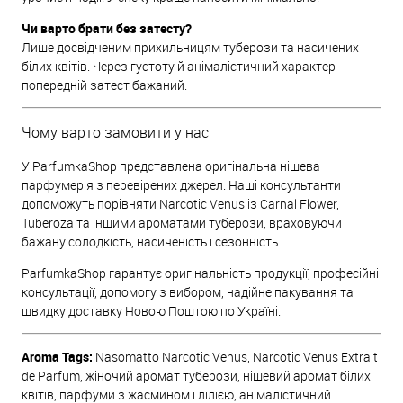
Чи варто брати без затесту?
Лише досвідченим прихильницям туберози та насичених
білих квітів. Через густоту й анімалістичний характер
попередній затест бажаний.
Чому варто замовити у нас
У ParfumkaShop представлена оригінальна нішева
парфумерія з перевірених джерел. Наші консультанти
допоможуть порівняти Narcotic Venus із Carnal Flower,
Tuberoza та іншими ароматами туберози, враховуючи
бажану солодкість, насиченість і сезонність.
ParfumkaShop гарантує оригінальність продукції, професійні
консультації, допомогу з вибором, надійне пакування та
швидку доставку Новою Поштою по Україні.
Aroma Tags:
Nasomatto Narcotic Venus, Narcotic Venus Extrait
de Parfum, жіночий аромат туберози, нішевий аромат білих
квітів, парфуми з жасмином і лілією, анімалістичний