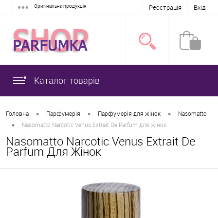
Оригінальна продукція
Реєстрація
Вхід
Каталог товарів
•
•
•
Головна
Парфумерія
Парфумерія для жінок
Nasomatto
•
Nasomatto Narcotic Venus Extrait De Parfum для жінок
Nasomatto Narcotic Venus Extrait De
Parfum Для Жінок