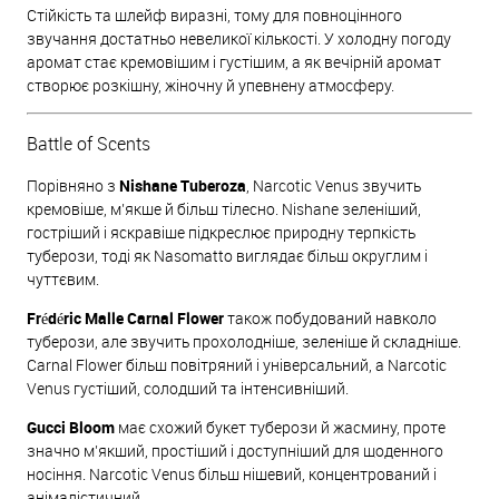
Стійкість та шлейф виразні, тому для повноцінного
звучання достатньо невеликої кількості. У холодну погоду
аромат стає кремовішим і густішим, а як вечірній аромат
створює розкішну, жіночну й упевнену атмосферу.
Battle of Scents
Порівняно з
Nishane Tuberoza
, Narcotic Venus звучить
кремовіше, м’якше й більш тілесно. Nishane зеленіший,
гостріший і яскравіше підкреслює природну терпкість
туберози, тоді як Nasomatto виглядає більш округлим і
чуттєвим.
Frédéric Malle Carnal Flower
також побудований навколо
туберози, але звучить прохолодніше, зеленіше й складніше.
Carnal Flower більш повітряний і універсальний, а Narcotic
Venus густіший, солодший та інтенсивніший.
Gucci Bloom
має схожий букет туберози й жасмину, проте
значно м’якший, простіший і доступніший для щоденного
носіння. Narcotic Venus більш нішевий, концентрований і
анімалістичний.