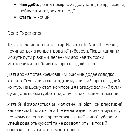
Час доби:
день у помірному дозуванні, вечір, весілля,
побачення та урочисті події.
Стать:
жіночий.
Deep Experience
Те, як розкривається на шкірі Nasomatto Narcotic Venus,
починається з концентрованої туберози. Перші хвилини
можуть бути різкими, зеленими або навіть трохи
металевими, особливо на прохолодній шкірі.
Далі аромат стає кремовішим. Жасмин додає солодкої
квіткової густини, а лілія підтримує чистий, прохолодний
контур. На цьому етапі композиція нагадує великий білий
букет, але не безтурботний, а чуттєвий і майже тілесний.
У глибині з’являється анімалістичний відтінок, властивий
насиченим білим квітам. Він не нагадує шкіру чи мускус у
прямому сенсі, а створює ефект теплої, живої туберози.
Спеції додають сухості та не дозволяють квітковій
солодкості стати надто монотонною.