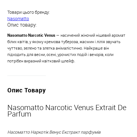
Товари цього бренду:
Nasomatto
Опис товару:
Nasomatto Narcotic Venus —
насичений жіночий нішевий аромат
білих квітів, у якому кремова тубероза, жасмин і лілія звучать
чуттєво, зелено та злегка анімалістично. Найкраще він
підходить для весни, осені, урочистих подій і вечорів, коли
потрібен виразний квітковий шлейф.
Опис Товару
Nasomatto Narcotic Venus Extrait De
Parfum
Насоматто Наркотік Венус Екстракт парфумів