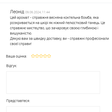
Леонід
09.06.2024, 11:44
Цей аромат - справжня весняна коктельна бомба, яка
розкривається на шкірі як ніжний пелюстковий танець. Це
справжнє мистецтво, що зачаровує своєю глибиною і
вишуканістю.
Дякую вам за швидку доставку, ви - справжні професіонали
своєї справи!
Ваша оцінка:
Відгук:
Представтеся: