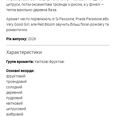
цитруси, потім оксамитова троянда з ірисом, а у фіналі —
тепла ванільно-деревна база.
Аромат часто порівнюють із Sì Passione, Prada Paradoxe або
Very Good Girl, але Red Bloom звучить більш floral-powdery та
романтично.
Рік випуску:
2026
Характеристики
Група ароматів:
Квіткові Фруктові
Основні акорди:
фруктовий
трояндовий
солодкий
деревний
пудровий
квітковий
цитрусовий
амбровий