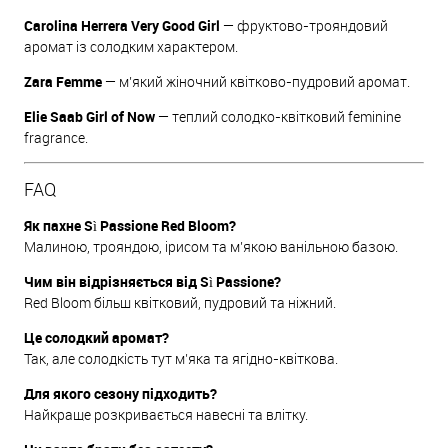
Carolina Herrera Very Good Girl
— фруктово-трояндовий
аромат із солодким характером.
Zara Femme
— м’який жіночний квітково-пудровий аромат.
Elie Saab Girl of Now
— теплий солодко-квітковий feminine
fragrance.
FAQ
Як пахне Sì Passione Red Bloom?
Малиною, трояндою, ірисом та м’якою ванільною базою.
Чим він відрізняється від Sì Passione?
Red Bloom більш квітковий, пудровий та ніжний.
Це солодкий аромат?
Так, але солодкість тут м’яка та ягідно-квіткова.
Для якого сезону підходить?
Найкраще розкривається навесні та влітку.