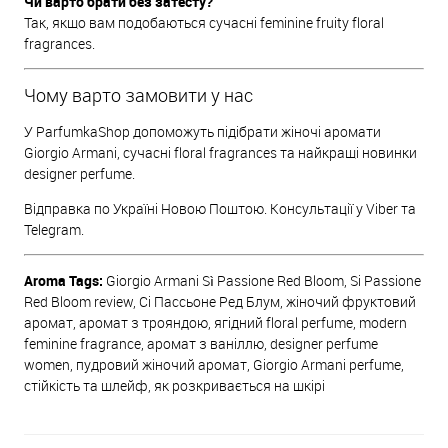
Чи варто брати без затесту?
Так, якщо вам подобаються сучасні feminine fruity floral
fragrances.
Чому варто замовити у нас
У ParfumkaShop допоможуть підібрати жіночі аромати
Giorgio Armani, сучасні floral fragrances та найкращі новинки
designer perfume.
Відправка по Україні Новою Поштою. Консультації у Viber та
Telegram.
Aroma Tags:
Giorgio Armani Sì Passione Red Bloom, Si Passione
Red Bloom review, Сі Пассьоне Ред Блум, жіночий фруктовий
аромат, аромат з трояндою, ягідний floral perfume, modern
feminine fragrance, аромат з ваніллю, designer perfume
women, пудровий жіночий аромат, Giorgio Armani perfume,
стійкість та шлейф, як розкривається на шкірі