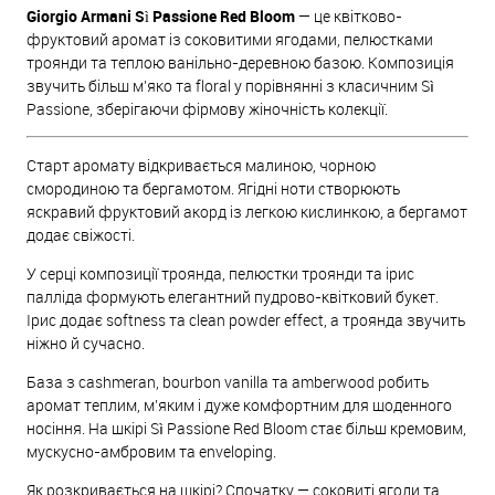
Giorgio Armani Sì Passione Red Bloom
— це квітково-
фруктовий аромат із соковитими ягодами, пелюстками
троянди та теплою ванільно-деревною базою. Композиція
звучить більш м’яко та floral у порівнянні з класичним Sì
Passione, зберігаючи фірмову жіночність колекції.
Старт аромату відкривається малиною, чорною
смородиною та бергамотом. Ягідні ноти створюють
яскравий фруктовий акорд із легкою кислинкою, а бергамот
додає свіжості.
У серці композиції троянда, пелюстки троянди та ірис
палліда формують елегантний пудрово-квітковий букет.
Ірис додає softness та clean powder effect, а троянда звучить
ніжно й сучасно.
База з cashmeran, bourbon vanilla та amberwood робить
аромат теплим, м’яким і дуже комфортним для щоденного
носіння. На шкірі Sì Passione Red Bloom стає більш кремовим,
мускусно-амбровим та enveloping.
Як розкривається на шкірі? Спочатку — соковиті ягоди та