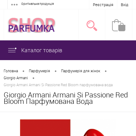
Оригінальна продукція
Реєстрація
Вхід
Каталог товарів
•
•
•
Головна
Парфумерія
Парфумерія для жінок
•
Giorgio Armani
Giorgio Armani Armani Si Passione Red Bloom парфумована вода
Giorgio Armani Armani Si Passione Red
Bloom Парфумована Вода