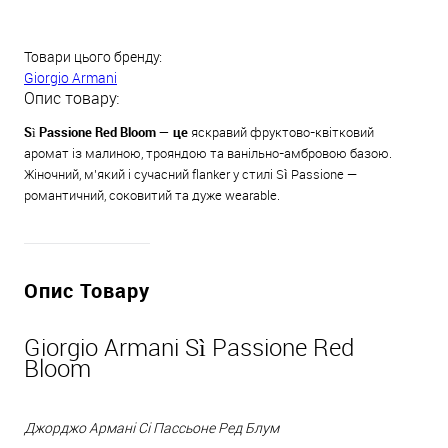
Товари цього бренду:
Giorgio Armani
Опис товару:
Sì Passione Red Bloom — це
яскравий фруктово-квітковий
аромат із малиною, трояндою та ванільно-амбровою базою.
Жіночний, м’який і сучасний flank­er у стилі Sì Passione —
романтичний, соковитий та дуже wearable.
Опис Товару
Giorgio Armani Sì Passione Red
Bloom
Джорджо Армані Сі Пассьоне Ред Блум