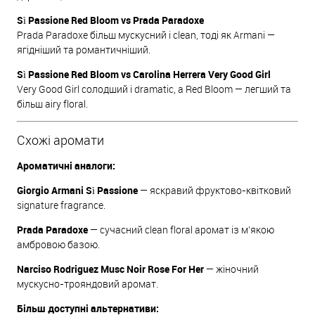
Sì Passione Red Bloom vs Prada Paradoxe
Prada Paradoxe більш мускусний і clean, тоді як Armani —
ягідніший та романтичніший.
Sì Passione Red Bloom vs Carolina Herrera Very Good Girl
Very Good Girl солодший і dramatic, а Red Bloom — легший та
більш airy floral.
Схожі аромати
Ароматичні аналоги:
Giorgio Armani Sì Passione
— яскравий фруктово-квітковий
signature fragrance.
Prada Paradoxe
— сучасний clean floral аромат із м’якою
амбровою базою.
Narciso Rodriguez Musc Noir Rose For Her
— жіночний
мускусно-трояндовий аромат.
Більш доступні альтернативи: