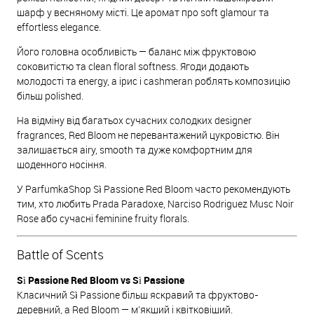
шарф у весняному місті. Це аромат про soft glamour та
effortless elegance.
Його головна особливість — баланс між фруктовою
соковитістю та clean floral softness. Ягоди додають
молодості та energy, а ірис і cashmeran роблять композицію
більш polished.
На відміну від багатьох сучасних солодких designer
fragrances, Red Bloom не перевантажений цукровістю. Він
залишається airy, smooth та дуже комфортним для
щоденного носіння.
У ParfumkaShop Sì Passione Red Bloom часто рекомендують
тим, хто любить Prada Paradoxe, Narciso Rodriguez Musc Noir
Rose або сучасні feminine fruity florals.
Battle of Scents
Sì Passione Red Bloom vs Sì Passione
Класичний Sì Passione більш яскравий та фруктово-
деревний, а Red Bloom — м’якший і квітковіший.