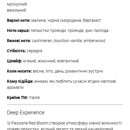
мускусний
ванільний
Верхні ноти:
малина, чорна смородина, бергамот
Ноти серця:
пелюстки троянди, троянда, ірис палліда
Базові ноти:
cashmeran, bourbon vanilla, amberwood
Стійкість:
середня
Шлейф:
м’який, жіночний, елегантний
Коли носити:
весна, літо, день, романтичні зустрічі
Кому підійде:
жінкам, які люблять сучасні ягідно-квіткові
аромати
Країна ТМ:
Італія
Deep Experience
Sì Passione Red Bloom створює атмосферу ніжної жіночності:
рожеві пелюстки, ягідний десерт та легкий кашеміровий