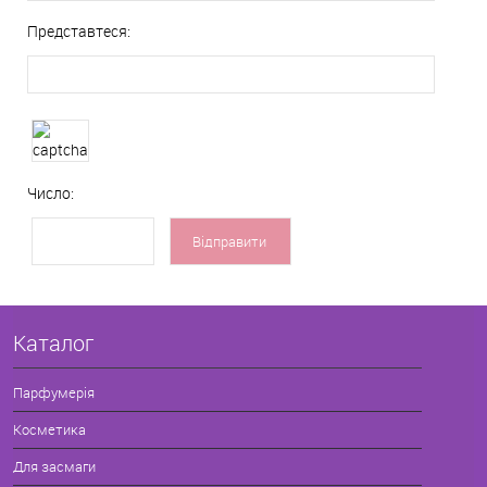
Представтеся:
Число:
Каталог
Парфумерія
Косметика
Для засмаги