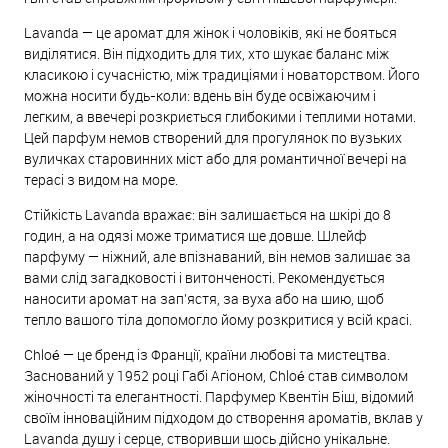
Lavanda — це аромат для жінок і чоловіків, які не бояться
виділятися. Він підходить для тих, хто шукає баланс між
класикою і сучасністю, між традиціями і новаторством. Його
можна носити будь-коли: вдень він буде освіжаючим і
легким, а ввечері розкриється глибокими і теплими нотами.
Цей парфум немов створений для прогулянок по вузьких
вуличках старовинних міст або для романтичної вечері на
терасі з видом на море.
Стійкість Lavanda вражає: він залишається на шкірі до 8
годин, а на одязі може триматися ще довше. Шлейф
парфуму — ніжний, але впізнаваний, він немов залишає за
вами слід загадковості і витонченості. Рекомендується
наносити аромат на зап’ястя, за вуха або на шию, щоб
тепло вашого тіла допомогло йому розкритися у всій красі.
Chloé — це бренд із Франції, країни любові та мистецтва.
Заснований у 1952 році Габі Агіоном, Chloé став символом
жіночності та елегантності. Парфумер Квентін Біш, відомий
своїм інноваційним підходом до створення ароматів, вклав у
Lavanda душу і серце, створивши щось дійсно унікальне.