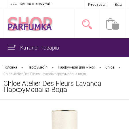
Оригінальна продукція
Реєстрація
Вхід
Каталог товарів
•
•
•
•
Головна
Парфумерія
Парфумерія для жінок
Chloe
Chloe Atelier Des Fleurs Lavanda парфумована вода
Chloe Atelier Des Fleurs Lavanda
Парфумована Вода