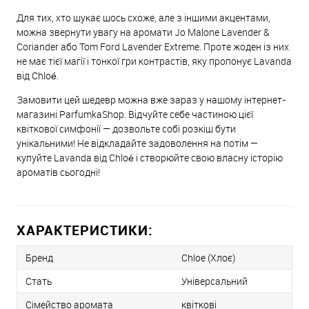
Для тих, хто шукає щось схоже, але з іншими акцентами,
можна звернути увагу на аромати Jo Malone Lavender &
Coriander або Tom Ford Lavender Extreme. Проте жоден із них
не має тієї магії і тонкої гри контрастів, яку пропонує Lavanda
від Chloé.
Замовити цей шедевр можна вже зараз у нашому інтернет-
магазині ParfumkaShop. Відчуйте себе частиною цієї
квіткової симфонії — дозвольте собі розкіш бути
унікальними! Не відкладайте задоволення на потім —
купуйте Lavanda від Chloé і створюйте свою власну історію
ароматів сьогодні!
ХАРАКТЕРИСТИКИ:
Бренд
Chloe (Хлоє)
Стать
Універсальний
Сімейство аромата
квіткові