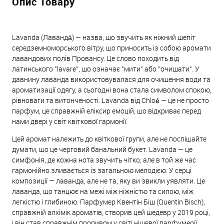
Опис Товару
Lavanda (Лавандá) — назва, що звучить як ніжний шепіт
середземноморського вітру, що приносить із собою аромати
лавандових полів Провансу. Це слово походить від
латинського "lavare", що означає "мити" або "очищати". У
давнину лаванда використовувалася для очищення води та
ароматизації одягу, а сьогодні вона стала символом спокою,
рівноваги та витонченості. Lavanda від Chloé — це не просто
парфум, це справжній еліксир емоцій, що відкриває перед
нами двері у світ квіткової гармонії.
Цей аромат належить до квіткової групи, але не поспішайте
думати, що це черговий банальний букет. Lavanda — це
симфонія, де кожна нота звучить чітко, але в той же час
гармонійно зливається із загальною мелодією. У серці
композиції — лаванда, але не та, яку ви звикли уявляти. Це
лаванда, що танцює на межі між ніжністю та силою, між
легкістю і глибиною. Парфумер Квентін Біш (Quentin Bisch),
справжній алхімік ароматів, створив цей шедевр у 2019 році,
і він став справжнім проривом у світі нішевої парфумерії.