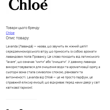
Товари цього бренду:
Chloe
Опис товару:
Lavanda (Лавандá) — назва, що звучить як ніжний шепіт
середземноморського вітру, що приносить із собою аромати
лавандових полів Провансу. Це слово походить від латинського
"lavare", що означає "мити" або "очищати". У давнину лаванда
використовувалася для очищення води та ароматизації одягу, а
сьогодні вона стала символом спокою, рівноваги та
витонченості. Lavanda від Chloé — це не просто парфум, це
справжній еліксир емоцій, що відкриває перед нами двері у світ
квіткової гармонії.