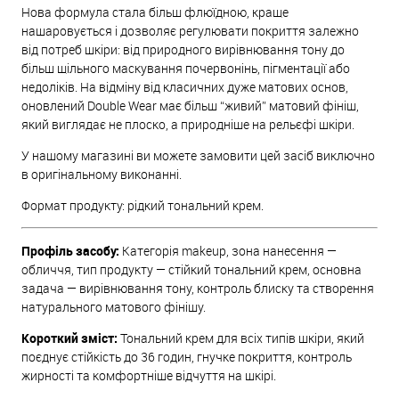
Нова формула стала більш флюїдною, краще
нашаровується і дозволяє регулювати покриття залежно
від потреб шкіри: від природного вирівнювання тону до
більш щільного маскування почервонінь, пігментації або
недоліків. На відміну від класичних дуже матових основ,
оновлений Double Wear має більш “живий” матовий фініш,
який виглядає не плоско, а природніше на рельєфі шкіри.
У нашому магазині ви можете замовити цей засіб виключно
в оригінальному виконанні.
Формат продукту: рідкий тональний крем.
Профіль засобу:
Категорія makeup, зона нанесення —
обличчя, тип продукту — стійкий тональний крем, основна
задача — вирівнювання тону, контроль блиску та створення
натурального матового фінішу.
Короткий зміст:
Тональний крем для всіх типів шкіри, який
поєднує стійкість до 36 годин, гнучке покриття, контроль
жирності та комфортніше відчуття на шкірі.