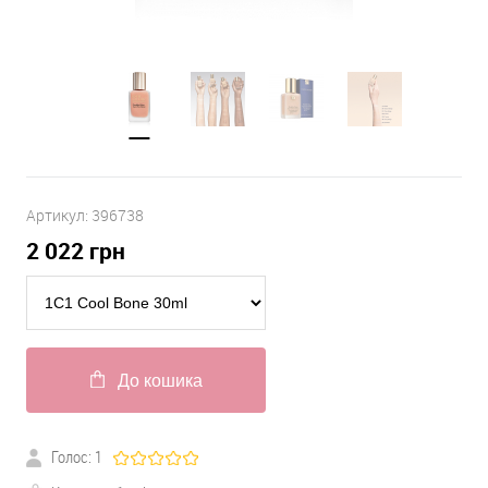
Артикул:
396738
2 022
грн
До кошика
Голос:
1