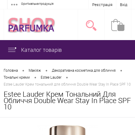
Оригінальна продукція
Реєстрація
Вхід
Каталог товарів
•
•
•
Головна
Макіяж
Декоративна косметика для обличчя
•
•
Тональні креми
Estee Lauder
Estee Lauder Крем тональний для обличчя Double Wear Stay In Place SPF 10
Estee Lauder Крем Тональний Для
Обличчя Double Wear Stay In Place SPF
10