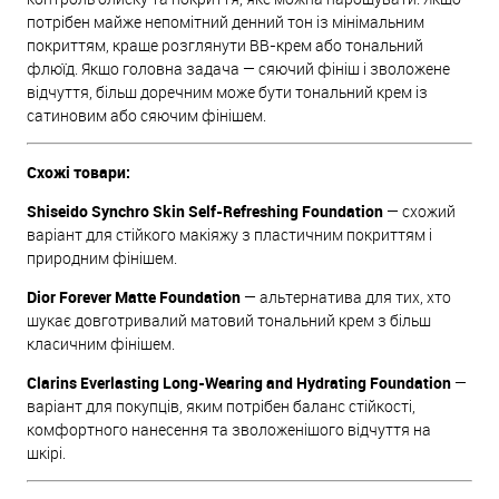
потрібен майже непомітний денний тон із мінімальним
покриттям, краще розглянути BB-крем або тональний
флюїд. Якщо головна задача — сяючий фініш і зволожене
відчуття, більш доречним може бути тональний крем із
сатиновим або сяючим фінішем.
Схожі товари:
Shiseido Synchro Skin Self-Refreshing Foundation
— схожий
варіант для стійкого макіяжу з пластичним покриттям і
природним фінішем.
Dior Forever Matte Foundation
— альтернатива для тих, хто
шукає довготривалий матовий тональний крем з більш
класичним фінішем.
Clarins Everlasting Long-Wearing and Hydrating Foundation
—
варіант для покупців, яким потрібен баланс стійкості,
комфортного нанесення та зволоженішого відчуття на
шкірі.