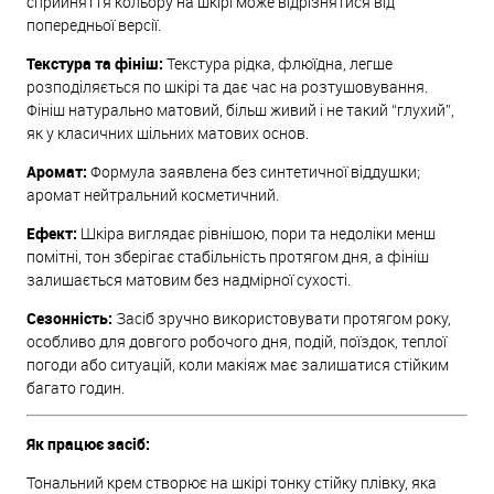
сприйняття кольору на шкірі може відрізнятися від
попередньої версії.
Текстура та фініш:
Текстура рідка, флюїдна, легше
розподіляється по шкірі та дає час на розтушовування.
Фініш натурально матовий, більш живий і не такий “глухий”,
як у класичних щільних матових основ.
Аромат:
Формула заявлена без синтетичної віддушки;
аромат нейтральний косметичний.
Ефект:
Шкіра виглядає рівнішою, пори та недоліки менш
помітні, тон зберігає стабільність протягом дня, а фініш
залишається матовим без надмірної сухості.
Сезонність:
Засіб зручно використовувати протягом року,
особливо для довгого робочого дня, подій, поїздок, теплої
погоди або ситуацій, коли макіяж має залишатися стійким
багато годин.
Як працює засіб:
Тональний крем створює на шкірі тонку стійку плівку, яка