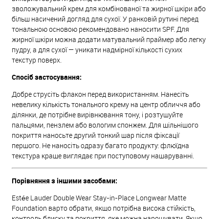
зволожувальний крем для комбінованої та жирної шкіри або
більш насичений догляд для сухої. У ранковій рутині перед
тональною основою рекомендовано наносити SPF. Для
жирної шкіри можна додати матувальний праймер або легку
пудру, а для сухої — уникати надмірної кількості сухих
текстур поверх.
Спосіб застосування:
Добре струсіть флакон перед використанням. Нанесіть
невелику кількість тонального крему на центр обличчя або
ділянки, де потрібне вирівнювання тону, і розтушуйте
пальцями, пензлем або вологим спонжем. Для щільнішого
покриття наносьте другий тонкий шар після фіксації
першого. Не наносіть одразу багато продукту: флюїдна
текстура краще виглядає при поступовому нашаруванні.
Порівняння з іншими засобами:
Estée Lauder Double Wear Stay-in-Place Longwear Matte
Foundation варто обрати, якщо потрібна висока стійкість,
контроль блиску та покриття, яке можна нарощувати. Якщо