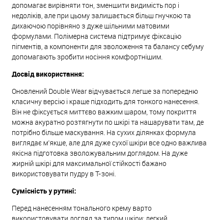
допомагає вирівняти тон, зменшити видимість пор і
недоліків, але при цьому залишається більш гнучкою та
дихаючою порівняно з дуже щільними матовими
формулами. Полімерна система підтримує фіксацію
пігментів, а компоненти для зволоження та балансу себуму
допомагають зробити носіння комфортнішим.
Досвід використання:
Оновлений Double Wear відчувається легше за попередню
класичну версію і краще підходить для тонкого нанесення.
Він не фіксується миттєво важким шаром, тому покриття
можна акуратно розтягнути по шкірі та нашарувати там, де
потрібно більше маскування. На сухих ділянках формула
виглядає м’якше, але для дуже сухої шкіри все одно важлива
якісна підготовка зволожувальним доглядом. На дуже
жирній шкірі для максимальної стійкості бажано
використовувати пудру в Т-зоні.
Сумісність у рутині:
Перед нанесенням тонального крему варто
використовувати догляд за типом шкіри: легкий