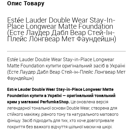
Опис Товару
Estée Lauder Double Wear Stay-In-
Place Longwear Matte Foundation
(Есте Лаудер Дабл Веар Стей-Ін-
Плейс Лонгвеар Мет Фаундейшн)
Estée Lauder Double Wear Stay-in-Place Longwear
Matte Foundation купити оригінальний засіб в Україні
(Есте Лаудер Дабл Веар Стей-ін-Плейс Лонгвеар Мет
Фаундейшн)
Estée Lauder Double Wear Stay-in-Place Longwear Matte
Foundation купити в Україні — оригінальний тональний
крем у магазині ParfumkaShop.
Це оновлена версія
легендарної тональної основи Double Wear, створена для
стійкого макіяжу, рівного тону та натурального матового
фінішу. Засіб підходить для тих, хто хоче довготривале
покриття без важкого відчуття щільної маски на шкірі.