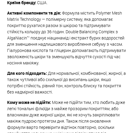
Країна бренду:
США.
Активні компоненти та дія:
Формула містить Polymer Mesh
Matrix Technology — полімерну систему, яка допомагає
покриттю рухатися разом зі шкірою та підтримувати
стійкість кольору до 36 годин. Double Balancing Complex з
AlgaNiacin™ поєднує ніацинамід і екстракт бурих водоростей
для зменшення надлишкового вироблення себуму з часом.
Гіалуронова кислота та гліцерин допомагають підтримувати
зволоженість шкіри та зменшують відчуття сухості під час
носіння макіяжу.
Для кого підходить:
Для нормальної, комбінованої, жирної, а
також чутливої або схильної до висипань шкіри, якщо
потрібні стійкість, рівний тон, контроль блиску та покриття
без надмірної важкості.
Кому може не підійти:
Може не підійти тим, хто любить дуже
легкі тональні флюїди з майже прозорим покриттям, або
власникам дуже жирної шкіри, які не хочуть закріплювати
макіяж пудрою протягом дня. Також після оновлення
формули варто перевірити відтінок повторно, оскільки