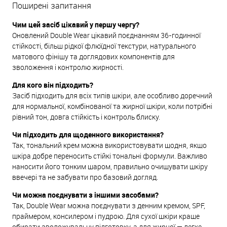
Поширені запитання
Чим цей засіб цікавий у першу чергу?
Оновлений Double Wear цікавий поєднанням 36-годинної
стійкості, більш рідкої флюїдної текстури, натурального
матового фінішу та доглядових компонентів для
зволоження і контролю жирності.
Для кого він підходить?
Засіб підходить для всіх типів шкіри, але особливо доречний
для нормальної, комбінованої та жирної шкіри, коли потрібні
рівний тон, довга стійкість і контроль блиску.
Чи підходить для щоденного використання?
Так, тональний крем можна використовувати щодня, якщо
шкіра добре переносить стійкі тональні формули. Важливо
наносити його тонким шаром, правильно очищувати шкіру
ввечері та не забувати про базовий догляд.
Чи можна поєднувати з іншими засобами?
Так, Double Wear можна поєднувати з денним кремом, SPF,
праймером, консилером і пудрою. Для сухої шкіри краще
обирати зволожувальну підготовку, а для жирної — легке