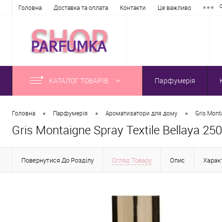
Головна
Доставка та оплата
Контакти
Це важливо
КАТАЛОГ ТОВАРІВ
Парфумерія
•
•
•
Головна
Парфумерія
Ароматизатори для дому
Gris Mont
Gris Montaigne Spray Textile Bellaya 25
Повернутися До Розділу
Огляд Товару
Опис
Хара