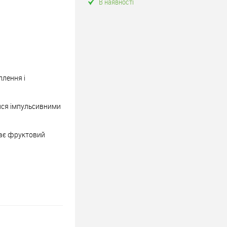
В наявності
плення і
лися імпульсивними
 має фруктовий