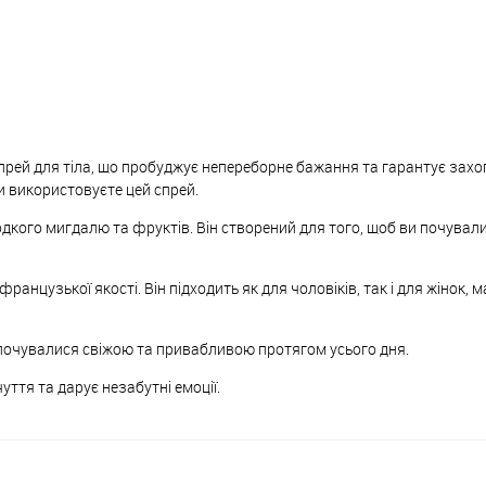
ий спрей для тіла, що пробуджує непереборне бажання та гарантує захо
и використовуєте цей спрей.
лодкого мигдалю та фруктів. Він створений для того, щоб ви почува
ї французької якості. Він підходить як для чоловіків, так і для жінок,
и почувалися свіжою та привабливою протягом усього дня.
чуття та дарує незабутні емоції.