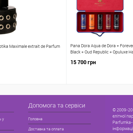
Pana Dora Aqua de Dora + Foreve
tika Maximale extrait de Parfum
Black + Oud Republic + Opuluxe Н
парфумів 5*15 мл
15 700 грн
Допомога та сервіси
© 2009-20
елітної па
ь у
Головна
Parfumka-
інформаці
Доставка та оплата