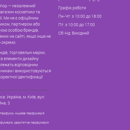
hop — незалежний
Графік роботи
магазин косметики та
Пн-Чт: з 10:00 до 18:00
ї. Ми не є офіційним
иком, партнером або
Пт: з 10:00 до 17:00
ною особою брендів,
Сб-Нд: Вихідний
них на сайті, якщо інше не
 окремо.
дів, торговельні марки,
та елементи дизайну
алежать відповідним
никам і використовуються
оректної ідентифікації
са:
Україна, м. Київ
,
вул.
на, 3
 парфуми, нішева парфумерія
рфумерія, раритетна парфумерія