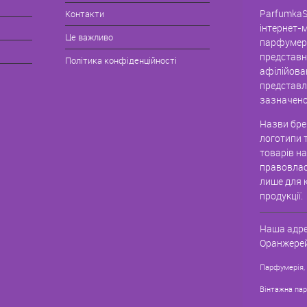
ParfumkaS
Контакти
інтернет-
Це важливо
парфумері
представн
Політика конфіденційності
афілійова
представле
зазначено
Назви брен
логотипи 
товарів н
правовлас
лише для к
продукції.
Наша адре
Оранжерей
Парфумерія,
Вінтажна па