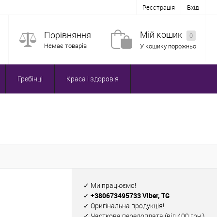
Реєстрація
Вхід
Мій кошик
Порівняння
0
Немає товарів
У кошику порожньо
Гребінці
Краса і здоров'я
✓ Ми працюємо!
✓ +380673495733 Viber, TG
✓ Оригінальна продукція!
✓ Часткова передоплата (від 400 грн.)