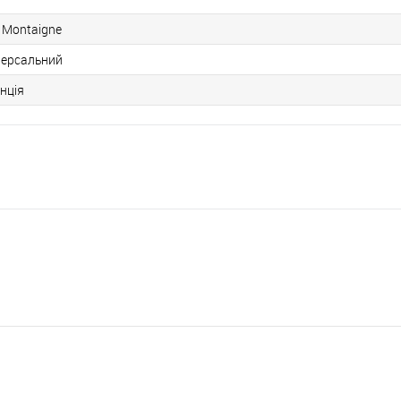
s Montaigne
версальний
нція