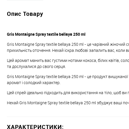
Опис Товару
Gris Montaigne Spray textile bellaya 250 ml
Gris Montaigne Spray textile bellaya 250 ml - це чарівний жіноч
прихильність оточення. Нехай іскра любові запалить вас, коли в
Цей аромат манить вас густими нотами кокоса, білих квітів, со
та дослухалися до свого серця.
Gris Montaigne Spray textile bellaya 250 ml - це продукт вишукано
аромат і солодкий характер.
Цей спрей ідеально підходить для використання на тіло, щоб в
Нехай Gris Montaigne Spray textile bellaya 250 ml збуджує ваші по
ХАРАКТЕРИСТИКИ: