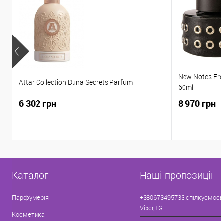
New Notes Ero
Attar Collection Duna Secrets Parfum
60ml
6 302 грн
8 970 грн
Каталог
Наші пропозиції
Парфумерія
+380673495733 спілкуємос
Viber,TG
Косметика