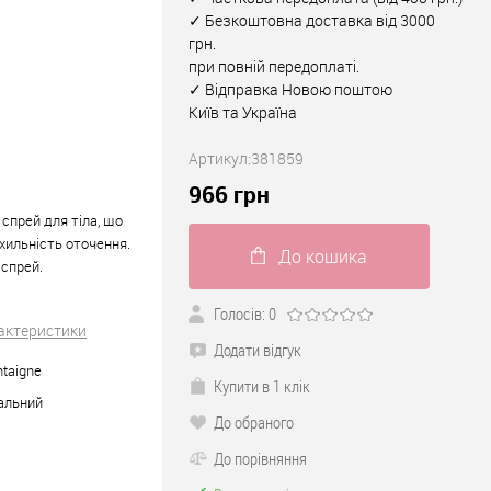
✓ Безкоштовна доставка від 3000
грн.
при повній передоплаті.
✓ Відправка Новою поштою
Київ та Україна
Артикул:
381859
966
грн
й спрей для тіла, що
хильність оточення.
До кошика
 спрей.
Голосів: 0
рактеристики
Додати відгук
ntaigne
Купити в 1 клік
альний
До обраного
До порівняння