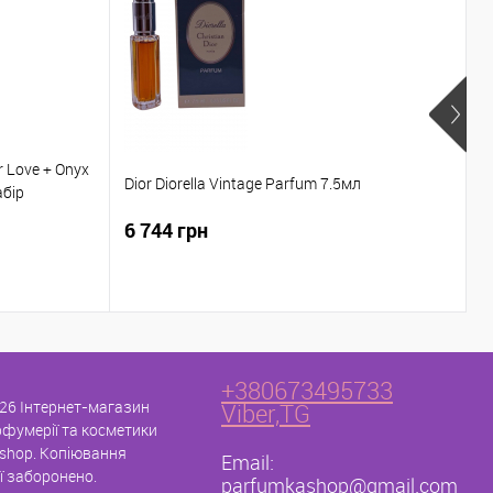
r Love + Onyx
Y
Dior Diorella Vintage Parfum 7.5мл
абір
7
6 744 грн
9
+380673495733
26 Інтернет-магазин
Viber,TG
рфумерії та косметики
shop. Копіювання
Email:
ї заборонено.
parfumkashop@gmail.com