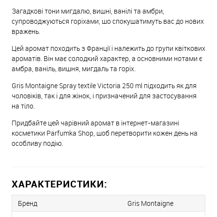
Загадкові тони мигдалю, вишні, ванілі та амбри,
супроводжуються горіхами, що спокушатимуть вас до нових
вражень.
Цей аромат походить з Франції і належить до групи квіткових
ароматів. Він має солодкий характер, а основними нотами є
амбра, ваніль, вишня, мигдаль та горіх.
Gris Montaigne Spray textile Victoria 250 ml підходить як для
чоловіків, так і для жінок, і призначений для застосування
на тіло.
Придбайте цей чарівний аромат в інтернет-магазині
косметики Parfumka Shop, щоб перетворити кожен день на
особливу подію.
ХАРАКТЕРИСТИКИ:
Бренд
Gris Montaigne