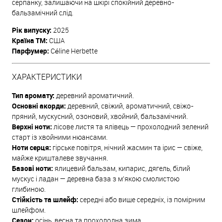
серпанку, залишаючи на шкірі спокійний деревно-
бальзамічний слід.
Рік випуску:
2025
Країна ТМ:
США
Парфумер:
Céline Herbette
ХАРАКТЕРИСТИКИ
Тип аромату:
деревний ароматичний.
Основні акорди:
деревний, свіжий, ароматичний, свіжо-
пряний, мускусний, озоновий, хвойний, бальзамічний.
Верхні ноти:
лісове листя та ялівець — прохолодний зелений
старт із хвойними нюансами.
Ноти серця:
гірське повітря, нічний жасмин та ірис — свіже,
майже кришталеве звучання.
Базові ноти:
ялицевий бальзам, кипарис, дягель, білий
мускус і ладан — деревна база з м'якою смолистою
глибиною.
Стійкість та шлейф:
середні або вище середніх, із помірним
шлейфом.
Сезон:
осінь, весна та прохолодна зима.