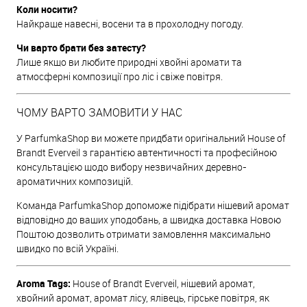
Коли носити?
Найкраще навесні, восени та в прохолодну погоду.
Чи варто брати без затесту?
Лише якщо ви любите природні хвойні аромати та
атмосферні композиції про ліс і свіже повітря.
ЧОМУ ВАРТО ЗАМОВИТИ У НАС
У ParfumkaShop ви можете придбати оригінальний House of
Brandt Everveil з гарантією автентичності та професійною
консультацією щодо вибору незвичайних деревно-
ароматичних композицій.
Команда ParfumkaShop допоможе підібрати нішевий аромат
відповідно до ваших уподобань, а швидка доставка Новою
Поштою дозволить отримати замовлення максимально
швидко по всій Україні.
Aroma Tags:
House of Brandt Everveil, нішевий аромат,
хвойний аромат, аромат лісу, ялівець, гірське повітря, як