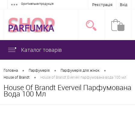
Оригінальна продукція
Реєстрація
Вхід
Каталог товарів
•
•
•
Головна
Парфумерія
Парфумерія для жінок
•
House of Brandt
House of Brandt Everveil парфумована вода 100 мл
House Of Brandt Everveil Парфумована
Вода 100 Мл