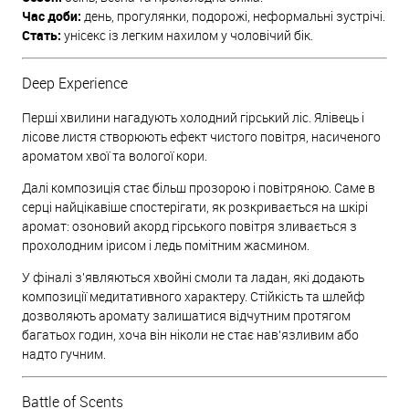
Час доби:
день, прогулянки, подорожі, неформальні зустрічі.
Стать:
унісекс із легким нахилом у чоловічий бік.
Deep Experience
Перші хвилини нагадують холодний гірський ліс. Ялівець і
лісове листя створюють ефект чистого повітря, насиченого
ароматом хвої та вологої кори.
Далі композиція стає більш прозорою і повітряною. Саме в
серці найцікавіше спостерігати, як розкривається на шкірі
аромат: озоновий акорд гірського повітря зливається з
прохолодним ірисом і ледь помітним жасмином.
У фіналі з'являються хвойні смоли та ладан, які додають
композиції медитативного характеру. Стійкість та шлейф
дозволяють аромату залишатися відчутним протягом
багатьох годин, хоча він ніколи не стає нав'язливим або
надто гучним.
Battle of Scents