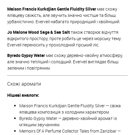
Maison Francis Kurkdjian Gentle Fluidity Silver
має схожу
ялівцеву свіжість, але звучить значно чистіше та більш
урбаністично. Everveil набагато природніший і хвойніший.
Jo Malone Wood Sage & Sea Salt
також створює відчуття
відкритого простору, проте робить це через морську тему.
Everveil переносить у прохолодний гірський ліс.
Byredo Gypsy Water
має схожу деревно-хвойну атмосферу,
але значно тепліший і солодший. Everveil виглядає більш
зеленим і повітряним.
Схожі аромати
Нішеві аналоги:
Maison Francis Kurkdjian Gentle Fluidity Silver — свіжа
ялівцева композиція з холодним характером.
Byredo Gypsy Water — деревно-хвойний аромат із
м'якшим звучанням.
Memoirs Of A Perfume Collector Tales from Zanzibar —