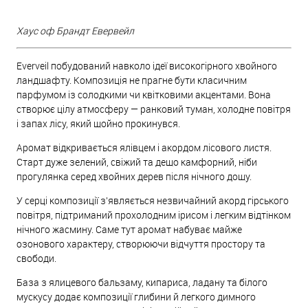
Хаус оф Брандт Евервейл
Everveil побудований навколо ідеї високогірного хвойного
ландшафту. Композиція не прагне бути класичним
парфумом із солодкими чи квітковими акцентами. Вона
створює цілу атмосферу — ранковий туман, холодне повітря
і запах лісу, який щойно прокинувся.
Аромат відкривається ялівцем і акордом лісового листя.
Старт дуже зелений, свіжий та дещо камфорний, ніби
прогулянка серед хвойних дерев після нічного дощу.
У серці композиції з'являється незвичайний акорд гірського
повітря, підтриманий прохолодним ірисом і легким відтінком
нічного жасмину. Саме тут аромат набуває майже
озонового характеру, створюючи відчуття простору та
свободи.
База з ялицевого бальзаму, кипариса, ладану та білого
мускусу додає композиції глибини й легкого димного