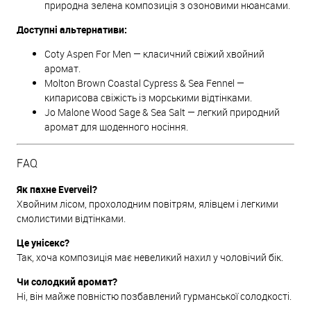
природна зелена композиція з озоновими нюансами.
Доступні альтернативи:
Coty Aspen For Men — класичний свіжий хвойний
аромат.
Molton Brown Coastal Cypress & Sea Fennel —
кипарисова свіжість із морськими відтінками.
Jo Malone Wood Sage & Sea Salt — легкий природний
аромат для щоденного носіння.
FAQ
Як пахне Everveil?
Хвойним лісом, прохолодним повітрям, ялівцем і легкими
смолистими відтінками.
Це унісекс?
Так, хоча композиція має невеликий нахил у чоловічий бік.
Чи солодкий аромат?
Ні, він майже повністю позбавлений гурманської солодкості.