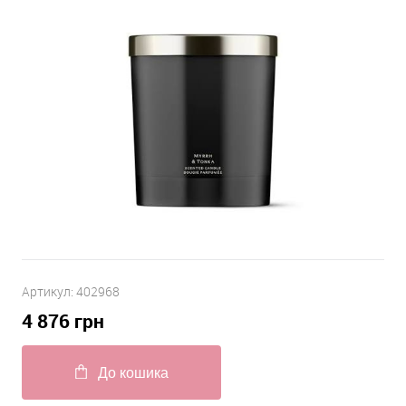
Артикул:
402968
4 876
грн
До кошика