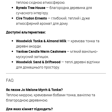
теплою східною атмосферою.
Byredo Tree House
— благородна деревина для
сучасного інтер'єру.
Cire Trudon Ernesto
— глибокий, теплий і дуже
атмосферний аромат для дому.
Доступні альтернативи:
Woodwick Tonka & Almond Milk
— кремова тонка та
деревні акорди.
Yankee Candle Warm Cashmere
— м'який ванільно-
мускусний затишок.
Woodwick Sand & Driftwood
— теплі деревні відтінки
для домашнього простору.
FAQ
Як пахне Jo Malone Myrrh & Tonka?
Теплою миррою, кремовими бобами тонка, ваніллю та
благородною деревиною.
Для яких кімнат підходить?