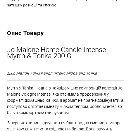
затишку, розкоші та спокою.
Опис Товару
Jo Malone Home Candle Intense
Myrrh & Tonka 200 G
Джо Малон Хоум Кендл Інтенс Мірра енд Тонка
Myrrh & Tonka — одна з найвідоміших композицій колекції Jo
Malone Cologne Intense, яка отримала продовження у
форматі домашньої свічки. Її аромат не прагне домінувати, а
поступово огортає кімнату м'яким теплом, роблячи інтер'єр
більш комфортним і вишуканим.
З перших хвилин відчувається благородна смолиста мирра
з легкою димністю та східною глибиною. Вона звучить