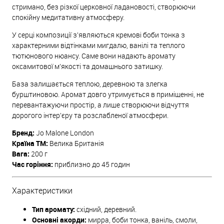
стримано, без різкої церковної ладановості, створюючи
спокійну медитативну атмосферу.
У серці композиції з'являються кремові боби тонка з
характерними відтінками мигдалю, ванілі та теплого
тютюнового нюансу. Саме вони надають аромату
оксамитової м'якості та домашнього затишку.
База залишається теплою, деревною та злегка
бурштиновою. Аромат довго утримується в приміщенні, не
перевантажуючи простір, а лише створюючи відчуття
дорогого інтер'єру та розслабленої атмосфери.
Бренд:
Jo Malone London
Країна ТМ:
Велика Британія
Вага:
200 г
Час горіння:
приблизно до 45 годин
Характеристики
Тип аромату:
східний, деревний.
Основні акорди:
мирра, боби тонка, ваніль, смоли,