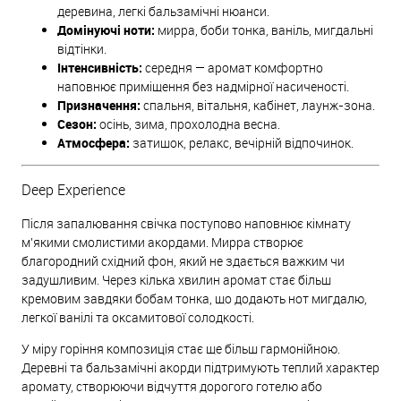
деревина, легкі бальзамічні нюанси.
Домінуючі ноти:
мирра, боби тонка, ваніль, мигдальні
відтінки.
Інтенсивність:
середня — аромат комфортно
наповнює приміщення без надмірної насиченості.
Призначення:
спальня, вітальня, кабінет, лаунж-зона.
Сезон:
осінь, зима, прохолодна весна.
Атмосфера:
затишок, релакс, вечірній відпочинок.
Deep Experience
Після запалювання свічка поступово наповнює кімнату
м'якими смолистими акордами. Мирра створює
благородний східний фон, який не здається важким чи
задушливим. Через кілька хвилин аромат стає більш
кремовим завдяки бобам тонка, що додають нот мигдалю,
легкої ванілі та оксамитової солодкості.
У міру горіння композиція стає ще більш гармонійною.
Деревні та бальзамічні акорди підтримують теплий характер
аромату, створюючи відчуття дорогого готелю або