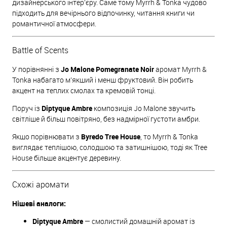
дизайнерського інтер'єру. Саме тому Myrrh & Tonka чудово
підходить для вечірнього відпочинку, читання книги чи
романтичної атмосфери.
Battle of Scents
У порівнянні з
Jo Malone Pomegranate Noir
аромат Myrrh &
Tonka набагато м'якший і менш фруктовий. Він робить
акцент на теплих смолах та кремовій тонці.
Поруч із
Diptyque Ambre
композиція Jo Malone звучить
світліше й більш повітряно, без надмірної густоти амбри.
Якщо порівнювати з
Byredo Tree House
, то Myrrh & Tonka
виглядає теплішою, солодшою та затишнішою, тоді як Tree
House більше акцентує деревину.
Схожі аромати
Нішеві аналоги:
Diptyque Ambre
— смолистий домашній аромат із