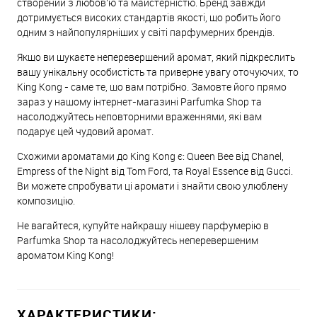
створений з любов'ю та майстерністю. Бренд завжди
дотримується високих стандартів якості, що робить його
одним з найпопулярніших у світі парфумерних брендів.
Якщо ви шукаєте неперевершений аромат, який підкреслить
вашу унікальну особистість та приверне увагу оточуючих, то
King Kong - саме те, що вам потрібно. Замовте його прямо
зараз у нашому інтернет-магазині Parfumka Shop та
насолоджуйтесь неповторними враженнями, які вам
подарує цей чудовий аромат.
Схожими ароматами до King Kong є: Queen Bee від Chanel,
Empress of the Night від Tom Ford, та Royal Essence від Gucci.
Ви можете спробувати ці аромати і знайти свою улюблену
композицію.
Не вагайтеся, купуйте найкращу нішеву парфумерію в
Parfumka Shop та насолоджуйтесь неперевершеним
ароматом King Kong!
ХАРАКТЕРИСТИКИ: