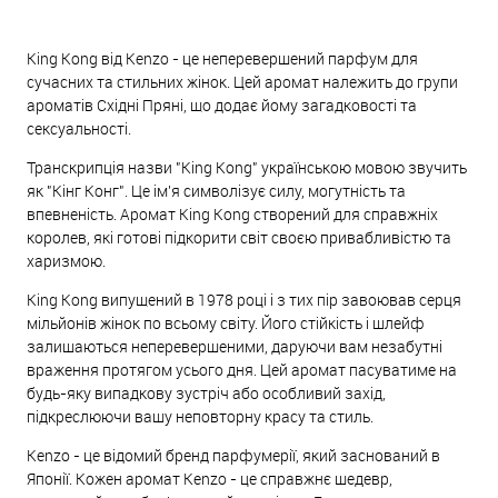
King Kong від Kenzo - це неперевершений парфум для
сучасних та стильних жінок. Цей аромат належить до групи
ароматів Східні Пряні, що додає йому загадковості та
сексуальності.
Транскрипція назви "King Kong" українською мовою звучить
як "Кінг Конг". Це ім'я символізує силу, могутність та
впевненість. Аромат King Kong створений для справжніх
королев, які готові підкорити світ своєю привабливістю та
харизмою.
King Kong випущений в 1978 році і з тих пір завоював серця
мільйонів жінок по всьому світу. Його стійкість і шлейф
залишаються неперевершеними, даруючи вам незабутні
враження протягом усього дня. Цей аромат пасуватиме на
будь-яку випадкову зустріч або особливий захід,
підкреслюючи вашу неповторну красу та стиль.
Kenzo - це відомий бренд парфумерії, який заснований в
Японії. Кожен аромат Kenzo - це справжнє шедевр,