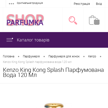
Оригінальна продукція
Реєстрація
Вхід
Каталог товарів
•
•
•
•
Головна
Парфумерія
Парфумерія для жінок
Kenzo
Kenzo King Kong Splash парфумована вода 120 мл
Kenzo King Kong Splash Парфумована
Вода 120 Мл