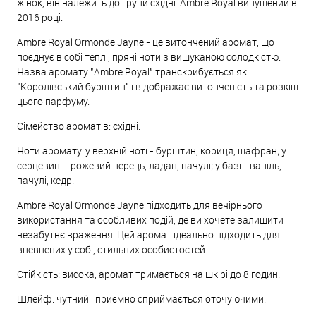
жінок, він належить до групи східні. Ambre Royal випущений в
2016 році.
Ambre Royal Ormonde Jayne - це витончений аромат, що
поєднує в собі теплі, пряні ноти з вишуканою солодкістю.
Назва аромату "Ambre Royal" транскрибується як
"Королівський бурштин" і відображає витонченість та розкіш
цього парфуму.
Сімейство ароматів: східні.
Ноти аромату: у верхній ноті - бурштин, кориця, шафран; у
серцевині - рожевий перець, ладан, пачулі; у базі - ваніль,
пачулі, кедр.
Ambre Royal Ormonde Jayne підходить для вечірнього
використання та особливих подій, де ви хочете залишити
незабутнє враження. Цей аромат ідеально підходить для
впевнених у собі, стильних особистостей.
Стійкість: висока, аромат тримається на шкірі до 8 годин.
Шлейф: чутний і приємно сприймається оточуючими.