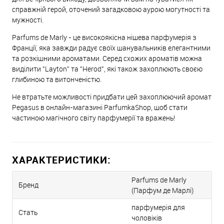
справжній герой, оточений загадковою аурою могутності та
мужності.
Parfums de Marly - це високоякісна нішева парфумерія з
Франції, яка завжди радує своїх шанувальників елегантними
та розкішними ароматами. Серед схожих ароматів можна
виділити "Layton" та "Herod", які також захоплюють своєю
глибиною та витонченістю.
Не втратьте можливості придбати цей захоплюючий аромат
Pegasus в онлайн-магазині ParfumkaShop, щоб стати
частиною магічного світу парфумерії та вражень!
ХАРАКТЕРИСТИКИ:
Parfums de Marly
Бренд
(Парфум де Марлі)
парфумерія для
Стать
чоловіків