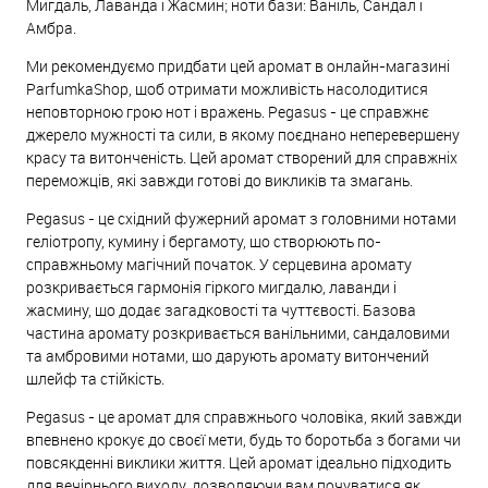
Мигдаль, Лаванда і Жасмин; ноти бази: Ваніль, Сандал і
Амбра.
Ми рекомендуємо придбати цей аромат в онлайн-магазині
ParfumkaShop, щоб отримати можливість насолодитися
неповторною грою нот і вражень. Pegasus - це справжнє
джерело мужності та сили, в якому поєднано неперевершену
красу та витонченість. Цей аромат створений для справжніх
переможців, які завжди готові до викликів та змагань.
Pegasus - це східний фужерний аромат з головними нотами
геліотропу, кумину і бергамоту, що створюють по-
справжньому магічний початок. У серцевина аромату
розкривається гармонія гіркого мигдалю, лаванди і
жасмину, що додає загадковості та чуттєвості. Базова
частина аромату розкривається ванільними, сандаловими
та амбровими нотами, що дарують аромату витончений
шлейф та стійкість.
Pegasus - це аромат для справжнього чоловіка, який завжди
впевнено крокує до своєї мети, будь то боротьба з богами чи
повсякденні виклики життя. Цей аромат ідеально підходить
для вечірнього виходу, дозволяючи вам почуватися як