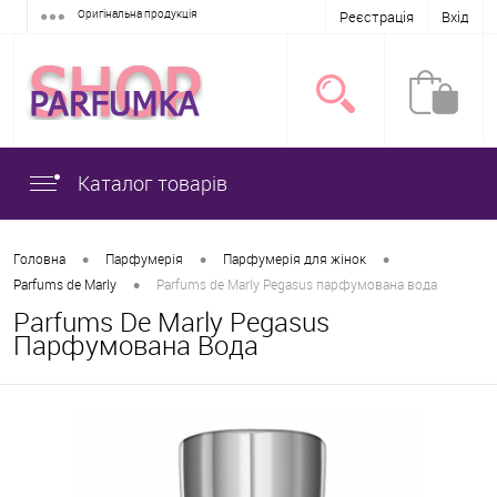
Оригінальна продукція
Реєстрація
Вхід
Каталог товарів
•
•
•
Головна
Парфумерія
Парфумерія для жінок
•
Parfums de Marly
Parfums de Marly Pegasus парфумована вода
Parfums De Marly Pegasus
Парфумована Вода