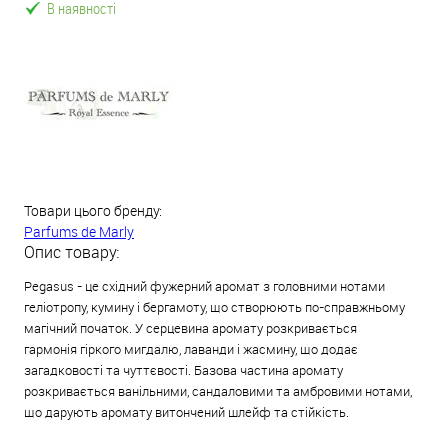
В наявності
Товари цього бренду:
Parfums de Marly
Опис товару:
Pegasus - це східний фужерний аромат з головними нотами
геліотропу, кумину і бергамоту, що створюють по-справжньому
магічний початок. У серцевина аромату розкривається
гармонія гіркого мигдалю, лаванди і жасмину, що додає
загадковості та чуттєвості. Базова частина аромату
розкривається ванільними, сандаловими та амбровими нотами,
що дарують аромату витончений шлейф та стійкість.