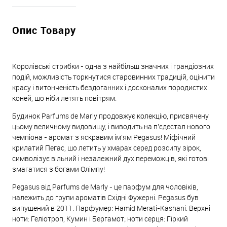
Опис Товару
Королівські стрибки - одна з найбільш значних і грандіозних
подій, можливість торкнутися старовинних традицій, оцінити
красу і витонченість бездоганних і досконалих породистих
коней, що ніби летять повітрям.
Будинок Parfums de Marly продовжує колекцію, присвячену
цьому величному видовищу, і виводить на п'єдестал нового
чемпіона - аромат з яскравим ім'ям Pegasus! Міфічний
крилатий Пегас, що летить у хмарах серед розсипу зірок,
символізує вільний і незалежний дух переможців, які готові
змагатися з богами Олімпу!
Pegasus від Parfums de Marly - це парфум для чоловіків,
належить до групи ароматів Східні Фужерні. Pegasus був
випущений в 2011. Парфумер: Hamid Merati-Kashani. Верхні
ноти: Геліотроп, Кумин і Бергамот; ноти серця: Гіркий