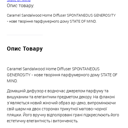
Опис товару:
Caramel Sandalwood Home Diffuser SPONTANEOUS GENEROSITY
- нове творіння парфумерного дому STATE OF MIND.
Опис Товару
Caramel Sandalwood Home Diffuser SPONTANEOUS
GENEROSITY - нове творіння парфумерного дому STATE OF
MIND.
Домашній дифузор є водночас джерелом парфуму та
вишуканим та елегантним предметом декору. На флаконі
з'являється новий жіночий образ ар-деко, випромінюючи
свій шарм на двох сторонах трикутної матово-чорної
пляшки. Його вручну відполіровані грані підкреслюють його
естетичну елегантність і витонченість.