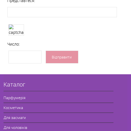
Представтеся:
Число:
Каталог
Парфумерія
Косметика
Для засмаги
Для чоловіків