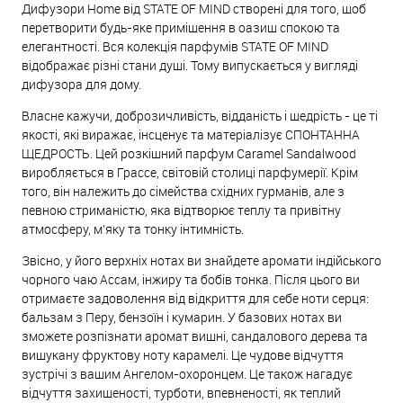
Дифузори Home від STATE OF MIND створені для того, щоб
перетворити будь-яке приміщення в оазиш спокою та
елегантності. Вся колекція парфумів STATE OF MIND
відображає різні стани душі. Тому випускається у вигляді
дифузора для дому.
Власне кажучи, доброзичливість, відданість і щедрість - це ті
якості, які виражає, інсценує та матеріалізує СПОНТАННА
ЩЕДРОСТЬ. Цей розкішний парфум Caramel Sandalwood
виробляється в Грассе, світовій столиці парфумерії. Крім
того, він належить до сімейства східних гурманів, але з
певною стриманістю, яка відтворює теплу та привітну
атмосферу, м’яку та тонку інтимність.
Звісно, у його верхніх нотах ви знайдете аромати індійського
чорного чаю Ассам, інжиру та бобів тонка. Після цього ви
отримаєте задоволення від відкриття для себе ноти серця:
бальзам з Перу, бензоїн і кумарин. У базових нотах ви
зможете розпізнати аромат вишні, сандалового дерева та
вишукану фруктову ноту карамелі. Це чудове відчуття
зустрічі з вашим Ангелом-охоронцем. Це також нагадує
відчуття захищеності, турботи, впевненості, як теплий