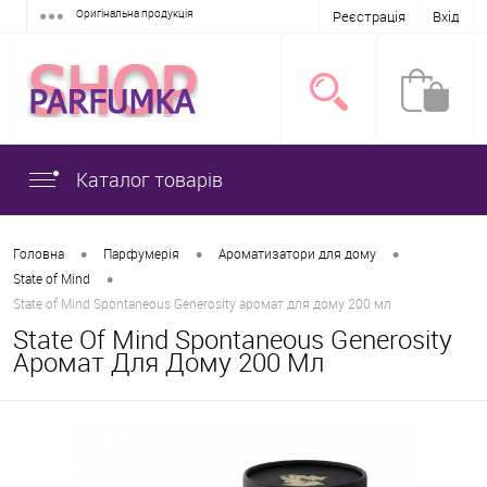
Оригінальна продукція
Реєстрація
Вхід
Каталог товарів
•
•
•
Головна
Парфумерія
Ароматизатори для дому
•
State of Mind
State of Mind Spontaneous Generosity аромат для дому 200 мл
State Of Mind Spontaneous Generosity
Аромат Для Дому 200 Мл