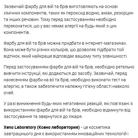
Зазвичай фарбу для вій та брів виготовляють на основі
хімічних компонентів, таких як пероксид водню, аміак, резорцин
та інших речовин. Тому перед застосуванням необхідно
переконатися, що у вас немає алергії на будь-який з цих
компонентів.
Фарбу для вій та брів можна придбати в інтернет-магазинах.
Вона може бути різних кольорів, що дозволяє підібрати той
відтінок, який найкраще відповідає вашому типу зовнішності.
Перед застосуванням фарби для вій та брів, необхідно ретельно
вивчити інструкції, які додаються до засобу. Зазвичай, перед
нанесенням фарби на вії та брів, необхідно виконати тест на
алергію, а також забезпечити належну гігієну області навколо
очей.
У разі виникнення будь-яких негативних реакцій, які пов'язані з
використанням фарби для вій та брів, необхідно відминути від
застосування та звернутися до лікаря.
Xeno Laboratory (Ксено лаборатория)
- це косметика
завтрашнього дня є використанням інноваційних технологій і