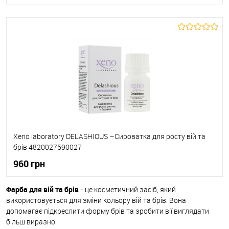
Xeno laboratory DELASHIOUS –Сироватка для росту вій та
брів 4820027590027
960 грн
Фарба для вій та брів
- це косметичний засіб, який
До кошика
використовується для зміни кольору вій та брів. Вона
допомагає підкреслити форму брів та зробити вії виглядати
До обраного
В наявності
більш виразно.