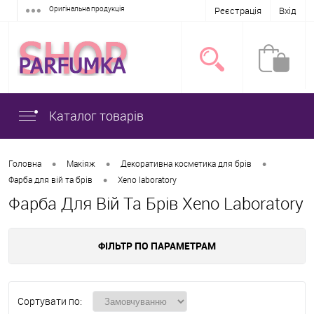
Оригінальна продукція
Реєстрація
Вхід
Каталог товарів
•
•
•
Головна
Макіяж
Декоративна косметика для брів
•
Фарба для вій та брів
Xeno laboratory
Фарба Для Вій Та Брів Xeno Laboratory
ФІЛЬТР ПО ПАРАМЕТРАМ
Сортувати по: