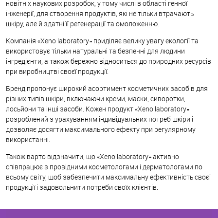
новітніх наукових розробок, у тому числі в області генної
інженерії, для створення продуктів, які не тільки втрачають
шкіру, але й здатні її регенерації та омоложенню.
Компанія «Xeno laboratory» приділяє велику увагу екології та
використовує тільки натуральні та безпечні для людини
інгредієнти, а також бережно відноситься до природних ресурсів
при виробництві своєї продукції.
Бренд пропонує широкий асортимент косметичних засобів для
різних типів шкіри, включаючи креми, маски, сиворотки,
лосьйони та інші засоби. Кожен продукт «Xeno laboratory»
розроблений з урахуванням індивідуальних потреб шкіри і
дозволяє досягти максимального ефекту при регулярному
використанні.
Також варто відзначити, що «Xeno laboratory» активно
співпрацює з провідними косметологами і дерматологами по
всьому світу, щоб забезпечити максимальну ефективність своєї
продукції і задовольнити потреби своїх клієнтів.