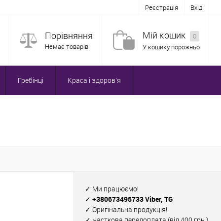
Реєстрація
Вхід
Мій кошик
Порівняння
0
Немає товарів
У кошику порожньо
Гребінці
Краса і здоров'я
✓ Ми працюємо!
✓ +380673495733 Viber, TG
✓ Оригінальна продукція!
✓ Часткова передоплата (від 400 грн.)