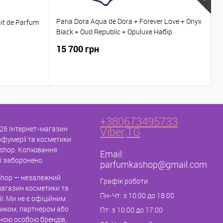
Pana Dora Aqua de Dora + Forever Love + Onyx
it de Parfum
D
Black + Oud Republic + Opuluxe Набір
парфумів 5*15 мл
15 700 грн
6
+380673495733
26 Інтернет-магазин
Viber,TG
рфумерії та косметики
shop. Копіювання
Email:
ї заборонено.
parfumkashop@gmail.com
hop — незалежний
Графік роботи
магазин косметики та
Пн-Чт: з 10:00 до 18:00
ї. Ми не є офіційним
иком, партнером або
Пт: з 10:00 до 17:00
ною особою брендів,