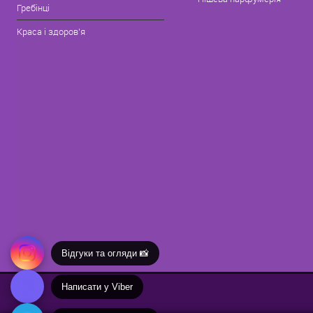
Гребінці
Краса і здоров'я
Відгуки та огляди 📸
Написати у Viber