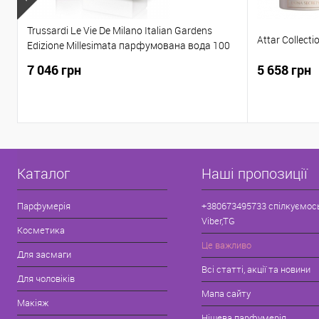
Trussardi Le Vie De Milano Italian Gardens
Attar Collect
Edizione Millesimata парфумована вода 100
ML
7 046 грн
5 658 грн
Каталог
Наші пропозиції
Парфумерія
+380673495733 спілкуємос
Viber,TG
Косметика
Це важливо
Для засмаги
Всі статті, акції та новини
Для чоловіків
Мапа сайту
Макіяж
Нішева парфумерія