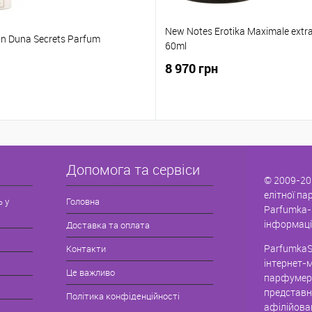
New Notes Erotika Maximale extra
ion Duna Secrets Parfum
60ml
8 970 грн
Допомога та сервіси
© 2009-20
елітної па
ь у
Головна
Parfumka-
інформаці
Доставка та оплата
ParfumkaS
Контакти
інтернет-
Це важливо
парфумері
представн
Політика конфіденційності
афілійова