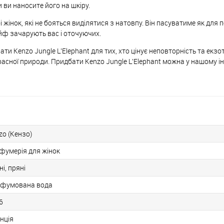
и ви наносите його на шкіру.
бі жінок, які не бояться виділятися з натовпу. Він пасуватиме як для
лейф зачарують вас і оточуючих.
 Kenzo Jungle L'Elephant для тих, хто цінує неповторність та екзо
трасної природи. Придбати Kenzo Jungle L'Elephant можна у нашому і
zo (Кензо)
фумерія для жінок
ні, пряні
фумована вода
6
нція