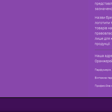
представле
зазначено
Назви брен
логотипи 
товарів н
правовлас
лише для к
продукції.
Наша адре
Оранжерей
Парфумерія,
Вінтажна па
Професійна 