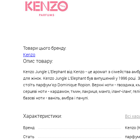
Товари цього бренду:
Kenzo
Опис товару:
Kenzo Jungle L'Elephant від Kenzo - це аромат з сімейства ам
для жінок. Kenzo Jungle L'Elephant був випущений у 1996 році
стоїть парфум'єр Dominique Ropion. Верхні ноти - гвоздика, к
серцеві ноти - кардамон, тмин, лакриця, манго, іланг-іланг, гелі
базові ноти - ваніль, амбра і пачулі.
Характеристики:
Всі ха
Бренд
Kenzo (
Стать
парфуме