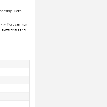
 повсякденного
тику. Погрузитися
нтернет-магазині