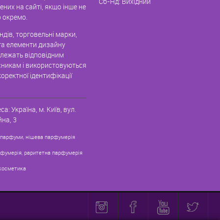
Сб-Нд: Вихідний
них на сайті, якщо інше не
 окремо.
дів, торговельні марки,
та елементи дизайну
алежать відповідним
никам і використовуються
оректної ідентифікації
са:
Україна, м. Київ
,
вул.
на, 3
 парфуми, нішева парфумерія
рфумерія, раритетна парфумерія
косметика