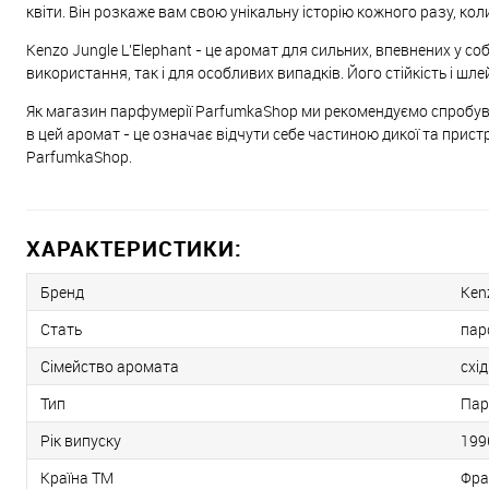
квіти. Він розкаже вам свою унікальну історію кожного разу, кол
Kenzo Jungle L'Elephant - це аромат для сильних, впевнених у со
використання, так і для особливих випадків. Його стійкість і ш
Як магазин парфумерії ParfumkaShop ми рекомендуємо спробувати
в цей аромат - це означає відчути себе частиною дикої та прис
ParfumkaShop.
ХАРАКТЕРИСТИКИ:
Бренд
Ken
Стать
пар
Сімейство аромата
схід
Тип
Пар
Рік випуску
199
Країна ТМ
Фра