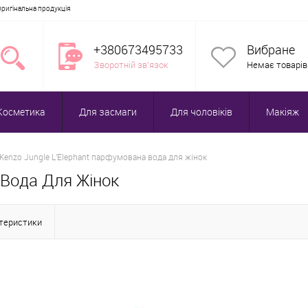
Оригінальна продукція
+380673495733
Вибране
Зворотній зв'язок
Немає товарів
Косметика
Для засмаги
Для чоловіків
Макіяж
Kenzo Jungle L'Elephant парфумована вода для жінок
 Вода Для Жінок
ктеристики