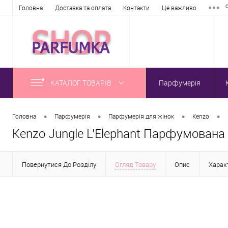
Головна
Доставка та оплата
Контакти
Це важливо
КАТАЛОГ ТОВАРІВ
Парфумерія
•
•
•
•
Головна
Парфумерія
Парфумерія для жінок
Kenzo
Kenzo Jungle L'Elephant Парфумована
Повернутися До Розділу
Огляд Товару
Опис
Хара