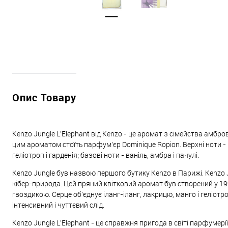
Опис Товару
Kenzo Jungle L'Elephant від Kenzo - це аромат з сімейства амбро
цим ароматом стоїть парфум'єр Dominique Ropion. Верхні ноти - г
геліотроп і гарденія; базові ноти - ваніль, амбра і пачулі.
Kenzo Jungle був назвою першого бутику Kenzo в Парижі. Kenzo Ju
кібер-природа. Цей пряний квітковий аромат був створений у 19
гвоздикою. Серце об'єднує іланг-іланг, лакрицю, манго і геліотр
інтенсивний і чуттєвий слід.
Kenzo Jungle L'Elephant - це справжня пригода в світі парфумері