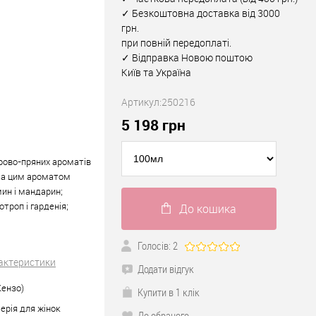
✓ Безкоштовна доставка від 3000
грн.
при повній передоплаті.
✓ Відправка Новою поштою
Київ та Україна
Артикул:
250216
5 198
грн
брово-пряних ароматів
. За цим ароматом
мин і мандарин;
отроп і гарденія;
До кошика
Голосів: 2
рактеристики
Додати відгук
Кензо)
Купити в 1 клік
рія для жінок
До обраного