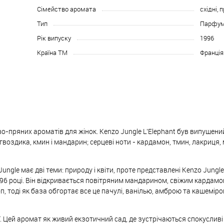
Сімейство аромата
східні, 
Тип
Парфум
Рік випуску
1996
Країна ТМ
Франція
во-пряних ароматів для жінок. Kenzo Jungle L'Elephant був випущений
воздика, кмин і мандарин; серцеві ноти - кардамон, тмин, лакриця, м
ngle має дві теми: природу і квіти, проте представлені Kenzo Jungle
96 році. Він відкривається повітряним мандарином, свіжим кардамо
оп, тоді як база обгортає все це пачулі, ванілью, амброю та кашемір
ї. Цей аромат як живий екзотичний сад, де зустрічаються спокусливі 