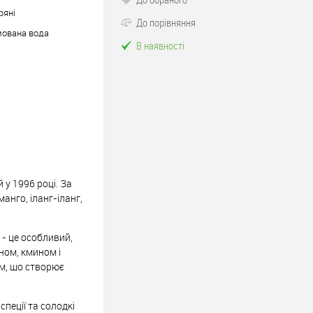
пряні
До порівняння
ована вода
В наявності
 у 1996 році. За
анго, іланг-іланг,
 - це особливий,
ном, кмином і
ом, що створює
спеції та солодкі