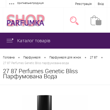
Оригінальна продукція
Реєстрація
Вхід
Каталог товарів
•
•
•
•
Головна
Парфумерія
Парфумерія для жінок
27 87
27 87 Perfumes Genetic Bliss парфумована вода
27 87 Perfumes Genetic Bliss
Парфумована Вода