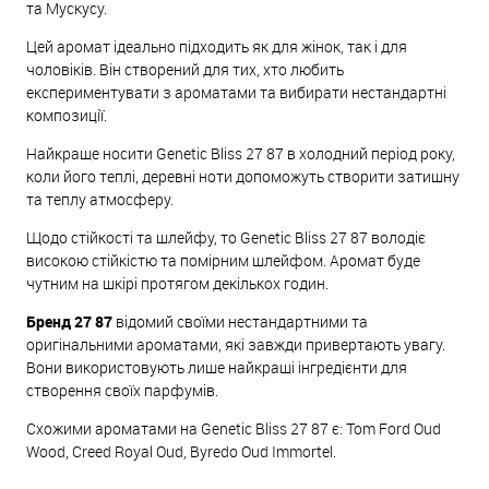
та Мускусу.
Цей аромат ідеально підходить як для жінок, так і для
чоловіків. Він створений для тих, хто любить
експериментувати з ароматами та вибирати нестандартні
композиції.
Найкраще носити Genetic Bliss 27 87 в холодний період року,
коли його теплі, деревні ноти допоможуть створити затишну
та теплу атмосферу.
Щодо стійкості та шлейфу, то Genetic Bliss 27 87 володіє
високою стійкістю та помірним шлейфом. Аромат буде
чутним на шкірі протягом декількох годин.
Бренд 27 87
відомий своїми нестандартними та
оригінальними ароматами, які завжди привертають увагу.
Вони використовують лише найкращі інгредієнти для
створення своїх парфумів.
Схожими ароматами на Genetic Bliss 27 87 є: Tom Ford Oud
Wood, Creed Royal Oud, Byredo Oud Immortel.