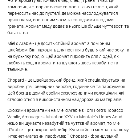
Ноти аромату включають мед, спеції, гранат і чай. Ця
композиція створює оазис свіжості та чуттєвості, який
переносить нас до пустелі, де можна насолоджуватися
прянощами, восточним чаєм та солодкими плодами
граната. Аромат меду додає в нього ще більше чуттєвості та
багатства.
Miel d'Arabie - це досить стійкий аромат з помірним
шлейфом. Він підходить для носіння в будь-який час року та
на будь-яку подію. Цей аромат підходить для людей, які
люблять східні аромати та шукають щось незабутнє та
таємниче.
Chopard - це швейцарський бренд, який спеціалізується на
виробництві ювелірних виробів, годинників та парфумерії.
Цей бренд відомий своїми ексклюзивними колекціями, які
створюються з використанням найдорожчих матеріалів.
Схожими ароматами на Miel d'Arabie є Tom Ford's Tobacco
Vanille, Amouage's Jubilation XXV та Montale's Honey Aoud.
Якщо ви шукаєте незабутній та чуттєвий аромат, то Miel
d'Arabie - це прекрасний вибір. Купити його можна в нашому
інтернет-магазині парфумерії. Chopard - французький