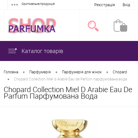
Оригінальна продукція
Реєстрація
Вхід
Каталог товарів
•
•
•
Головна
Парфумерія
Парфумерія для жінок
Chopard
•
Chopard Collection Miel d Arabie Eau de Parfum парфумована вода
Chopard Collection Miel D Arabie Eau De
Parfum Парфумована Вода