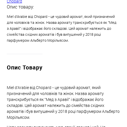
Chopard
Опис товару:
Miel d'Arabie від Chopard - це чудовий аромат, який призначений
для чоловіків та жінок. Назва аромату транскрибується як "Мед
з Аравії" і відображає його складові. Цей аромат належить до
сімейства східних ароматів і був випущений у 2018 році
парфумером Альберто Морільясом.
Опис Товару
Miel d'Arabie від Chopard - це чудовий аромат, який
призначений для чоловіків та жінок. Назва аромату
транскрибується як "Мед з Аравії" і відображає його
складові. Цей аромат належить до сімейства східних
ароматів і був випущений у 2018 році парфумером Альберто
Морільясом.