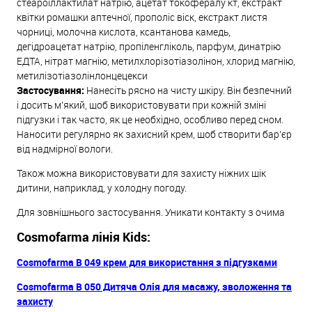
стеароіллактилат натрію, ацетат токофералу кт, екстракт
квітки ромашки аптечної, прополіс віск, екстракт листя
чорниці, молочна кислота, ксантанова камедь,
дегідроацетат натрію, пропіленгліколь, парфум, динатрію
ЕДТА, нітрат магнію, метилхлорізотіазолінон, хлорид магнію,
метилізотіазолінлонцецекси
Застосування:
Нанесіть рясно на чисту шкіру. Він безпечний
і досить м'який, щоб використовувати при кожній зміні
підгузки і так часто, як це необхідно, особливо перед сном.
Наносити регулярно як захисний крем, щоб створити бар'єр
від надмірної вологи.
Також можна використовувати для захисту ніжних щік
дитини, наприклад, у холодну погоду.
Для зовнішнього застосування. Уникати контакту з очима
Cosmofarma лінія Kids:
Cosmofarma B 049 крем для використання з підгузками
Cosmofarma B 050 Дитяча Олія для масажу, зволоження та
захисту