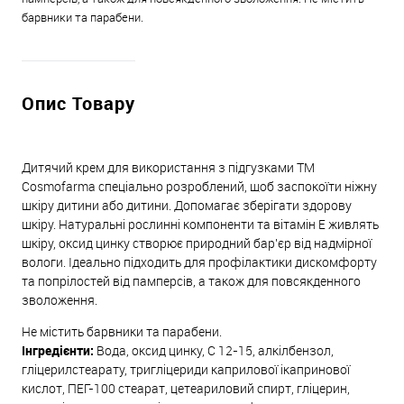
барвники та парабени.
Опис Товару
Дитячий крем для використання з підгузками TM
Cosmofarma спеціально розроблений, щоб заспокоїти ніжну
шкіру дитини або дитини. Допомагає зберігати здорову
шкіру. Натуральні рослинні компоненти та вітамін Е живлять
шкіру, оксид цинку створює природний бар'єр від надмірної
вологи. Ідеально підходить для профілактики дискомфорту
та попрілостей від памперсів, а також для повсякденного
зволоження.
Не містить барвники та парабени.
Інгредієнти:
Вода, оксид цинку, С 12-15, алкілбензол,
гліцерилстеарату, тригліцериди каприлової ікапринової
кислот, ПЕГ-100 стеарат, цетеариловий спирт, гліцерин,