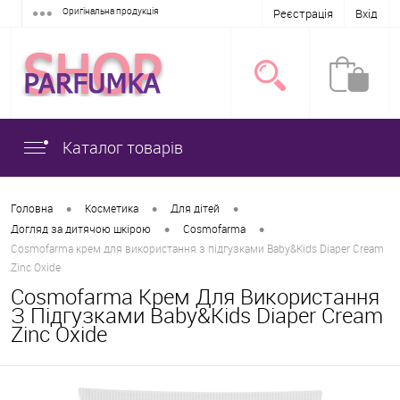
Оригінальна продукція
Реєстрація
Вхід
Каталог товарів
•
•
•
Головна
Косметика
Для дітей
•
•
Догляд за дитячою шкірою
Cosmofarma
Cosmofarma крем для використання з підгузками Baby&Kids Diaper Cream
Zinc Oxide
Cosmofarma Крем Для Використання
З Підгузками Baby&Kids Diaper Cream
Zinc Oxide