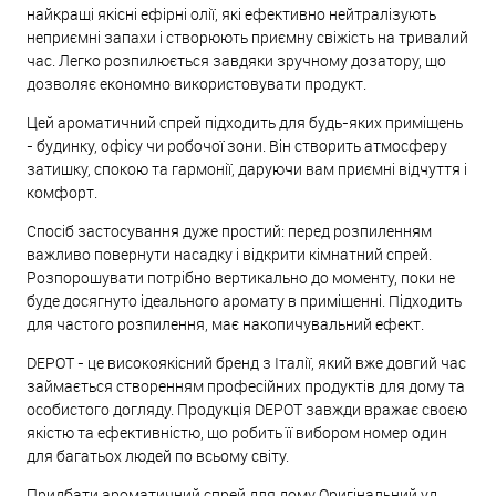
найкращі якісні ефірні олії, які ефективно нейтралізують
неприємні запахи і створюють приємну свіжість на тривалий
час. Легко розпилюється завдяки зручному дозатору, що
дозволяє економно використовувати продукт.
Цей ароматичний спрей підходить для будь-яких приміщень
- будинку, офісу чи робочої зони. Він створить атмосферу
затишку, спокою та гармонії, даруючи вам приємні відчуття і
комфорт.
Спосіб застосування дуже простий: перед розпиленням
важливо повернути насадку і відкрити кімнатний спрей.
Розпорошувати потрібно вертикально до моменту, поки не
буде досягнуто ідеального аромату в приміщенні. Підходить
для частого розпилення, має накопичувальний ефект.
DEPOT - це високоякісний бренд з Італії, який вже довгий час
займається створенням професійних продуктів для дому та
особистого догляду. Продукція DEPOT завжди вражає своєю
якістю та ефективністю, що робить її вибором номер один
для багатьох людей по всьому світу.
Придбати ароматичний спрей для дому Оригінальний уд