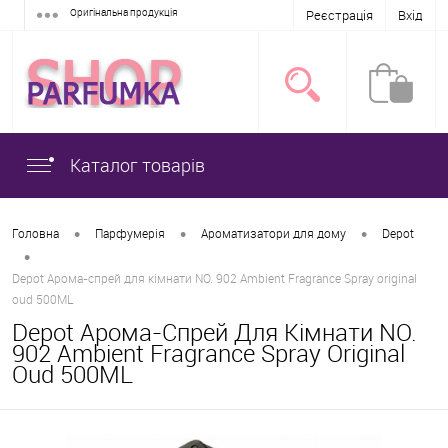
Оригінальна продукція
Реєстрація
Вхід
Каталог товарів
•
•
•
Головна
Парфумерія
Ароматизатори для дому
Depot
•
Depot Арома-спрей для кімнати NO. 902 Ambient Fragrance Spray original
oud 500ML
Depot Арома-Спрей Для Кімнати NO.
902 Ambient Fragrance Spray Original
Oud 500ML