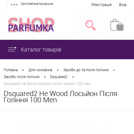
Оригінальна продукція
Реєстрація
Вхід
Каталог товарів
•
•
•
Головна
Для чоловіків
Засоби до та після гоління
•
•
Засоби після гоління
Dsquared2
Dsquared2 He Wood лосьйон після гоління 100 men
Dsquared2 He Wood Лосьйон Після
Гоління 100 Men