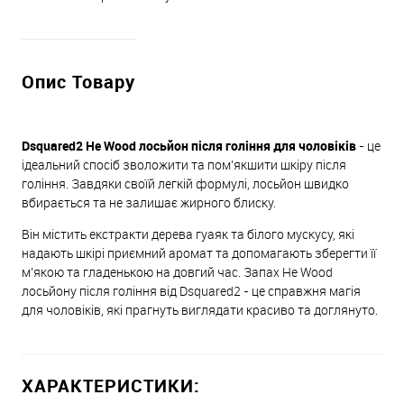
Опис Товару
Dsquared2 He Wood лосьйон після гоління для чоловіків
- це
ідеальний спосіб зволожити та пом'якшити шкіру після
гоління. Завдяки своїй легкій формулі, лосьйон швидко
вбирається та не залишає жирного блиску.
Він містить екстракти дерева гуаяк та білого мускусу, які
надають шкірі приємний аромат та допомагають зберегти її
м'якою та гладенькою на довгий час. Запах He Wood
лосьйону після гоління від Dsquared2 - це справжня магія
для чоловіків, які прагнуть виглядати красиво та доглянуто.
ХАРАКТЕРИСТИКИ: