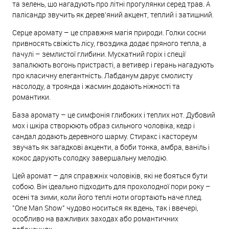
та зелень, що нагадують про літні прогулянки серед трав. А
палісандр звучить як дерев'яний акцент, теплий і затишний.
Серце аромату – це справжня магія природи. Голки сосни
привносять свіжість лісу, гвоздика додає пряного тепла, а
пачулі – землистої глибини. Мускатний горіх і спеції
запалюють вогонь пристрасті, а ветивер і герань нагадують
про класичну елегантність. Лабданум дарує смолисту
насолоду, а троянда і жасмин додають ніжності та
романтики.
База аромату – це симфонія глибоких і теплих нот. Дубовий
мох і шкіра створюють образ сильного чоловіка, кедр і
сандал додають деревного шарму. Стиракс і кастореум
звучать як загадкові акценти, а боби тонка, амбра, ваніль і
кокос дарують солодку завершальну мелодію.
Цей аромат – для справжніх чоловіків, які не бояться бути
собою. Він ідеально підходить для прохолодної пори року –
осені та зими, коли його теплі ноти огортають наче плед.
"One Man Show" чудово носиться як вдень, так і ввечері,
особливо на важливих заходах або романтичних