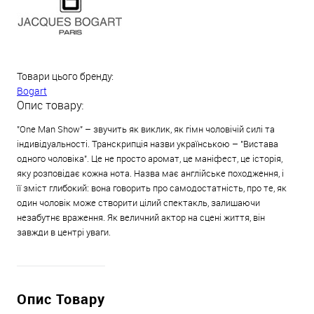
Товари цього бренду:
Bogart
Опис товару:
"One Man Show" – звучить як виклик, як гімн чоловічій силі та
індивідуальності. Транскрипція назви українською – "Вистава
одного чоловіка". Це не просто аромат, це маніфест, це історія,
яку розповідає кожна нота. Назва має англійське походження, і
її зміст глибокий: вона говорить про самодостатність, про те, як
один чоловік може створити цілий спектакль, залишаючи
незабутнє враження. Як величний актор на сцені життя, він
завжди в центрі уваги.
Опис Товару