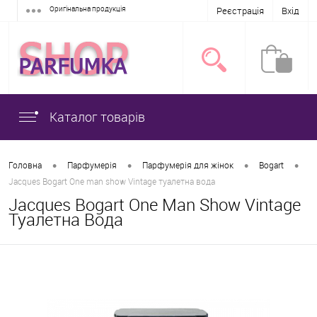
Оригінальна продукція
Реєстрація
Вхід
Каталог товарів
•
•
•
•
Головна
Парфумерія
Парфумерія для жінок
Bogart
Jacques Bogart One man show Vintage туалетна вода
Jacques Bogart One Man Show Vintage
Туалетна Вода