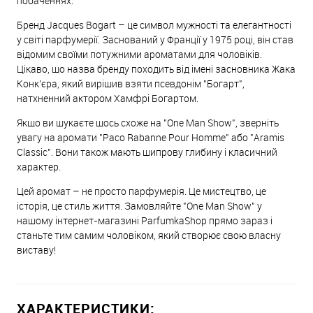
побаченнях.
Бренд Jacques Bogart – це символ мужності та елегантності
у світі парфумерії. Заснований у Франції у 1975 році, він став
відомим своїми потужними ароматами для чоловіків.
Цікаво, що назва бренду походить від імені засновника Жака
Конк'єра, який вирішив взяти псевдонім "Богарт",
натхненний актором Хамфрі Богартом.
Якщо ви шукаєте щось схоже на "One Man Show", зверніть
увагу на аромати "Paco Rabanne Pour Homme" або "Aramis
Classic". Вони також мають шипрову глибину і класичний
характер.
Цей аромат – не просто парфумерія. Це мистецтво, це
історія, це стиль життя. Замовляйте "One Man Show" у
нашому інтернет-магазині ParfumkaShop прямо зараз і
станьте тим самим чоловіком, який створює свою власну
виставу!
ХАРАКТЕРИСТИКИ: