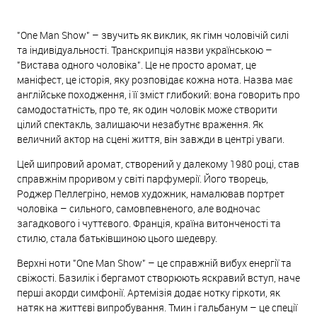
"One Man Show" – звучить як виклик, як гімн чоловічій силі
та індивідуальності. Транскрипція назви українською –
"Вистава одного чоловіка". Це не просто аромат, це
маніфест, це історія, яку розповідає кожна нота. Назва має
англійське походження, і її зміст глибокий: вона говорить про
самодостатність, про те, як один чоловік може створити
цілий спектакль, залишаючи незабутнє враження. Як
величний актор на сцені життя, він завжди в центрі уваги.
Цей шипровий аромат, створений у далекому 1980 році, став
справжнім проривом у світі парфумерії. Його творець,
Роджер Пеллегріно, немов художник, намалював портрет
чоловіка – сильного, самовпевненого, але водночас
загадкового і чуттєвого. Франція, країна витонченості та
стилю, стала батьківщиною цього шедевру.
Верхні ноти "One Man Show" – це справжній вибух енергії та
свіжості. Базилік і бергамот створюють яскравий вступ, наче
перші акорди симфонії. Артемізія додає нотку гіркоти, як
натяк на життєві випробування. Тмин і гальбанум – це спеції