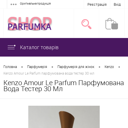
Оригінальна продукція
Реєстрація
Вхід
Каталог товарів
•
•
•
•
Головна
Парфумерія
Парфумерія для жінок
Kenzo
Kenzo Amour Le Parfum парфумована вода тестер 30 мл
Kenzo Amour Le Parfum Парфумована
Вода Тестер 30 Мл