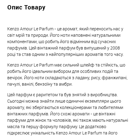
Опис Товару
Kenzo Amour Le Parfum - це аромат, який переносить нас у
світ мрій та природи. Його ноти наповнені натуральними
компонентами, що робить його відмінним від сучасних
парфумів. Цей вінтажний парфум був випущений у 2008
році та став одним з найпопулярніших ароматів того часу.
Kenzo Amour Le Parfum має сильний шлейф та стійкість, що
робить його ідеальним вибором для особливих подій та
вечірок. Його ноти складаються з ладану, рису, франжипані,
пачулі, ванілі, бензоїну та амбри.
Цей парфум є раритетом та був знятий з виробництва.
Сьогодні можна знайти лише одиничні екземпляри цього
аромату, які зберігаються колекціонерами та любителями
вінтажних парфумів. Його схожі аромати - це вінтажні
парфуми для жінок та чоловіків, які також мають натуральні
масла та першу формулу парфуму. Це додатково
підкреслює унікальність Kenzo Amour Le Parfum та його