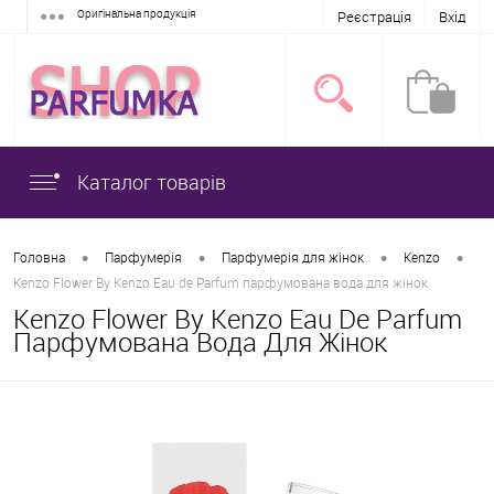
Оригінальна продукція
Реєстрація
Вхід
Каталог товарів
•
•
•
•
Головна
Парфумерія
Парфумерія для жінок
Kenzo
Kenzo Flower By Kenzo Eau de Parfum парфумована вода для жінок
Kenzo Flower By Kenzo Eau De Parfum
Парфумована Вода Для Жінок