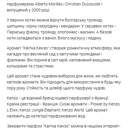
парфумерами Alberto Morillas і Christian Dussoulier і
випущений у 2000 році.
У верхніх нотах можна відчути болгарську троянду,
шипшину, чорну смородину і мандарин. У серцевих нотах -
Пармську фіалку, троянду, опопонакс і жасмин. А базові
ноти складаються з ванілі, білого мускусу і ладану.
Аромат "Квітка Кензо" створює романтичну атмосферу, яка
нагадує про весняний сад з квітучими трояндами і
фіалками. Він порине в світ мрій, наповнений емоціями,
кольорами та страстями.
Цей аромат стане чудовим вибором для жінок, які люблять
квіткові аромати. Він підходить для використання в будь-яку
пору року. Стійкість та шлейф цього парфуму чудові.
Kenzo - це відомий бренд нішевої парфумерії з Франції.
Країна реєстрації - Франція. Схожі аромати - Flower by Kenzo
L'Elixir, Kenzo Jungle Elephant, Kenzo World. Цей аромат
належить до категорії парфумованих вод.
Замовити парфум "Квітка Кензо" можна в нашому інтернет-