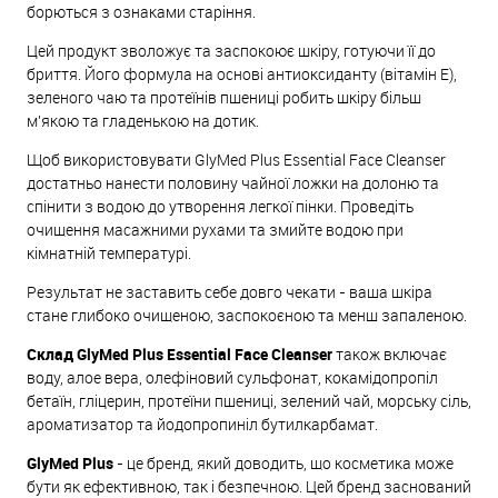
борються з ознаками старіння.
Цей продукт зволожує та заспокоює шкіру, готуючи її до
бриття. Його формула на основі антиоксиданту (вітамін Е),
зеленого чаю та протеїнів пшениці робить шкіру більш
м'якою та гладенькою на дотик.
Щоб використовувати GlyMed Plus Essential Face Cleanser
достатньо нанести половину чайної ложки на долоню та
спінити з водою до утворення легкої пінки. Проведіть
очищення масажними рухами та змийте водою при
кімнатній температурі.
Результат не заставить себе довго чекати - ваша шкіра
стане глибоко очищеною, заспокоєною та менш запаленою.
Склад GlyMed Plus Essential Face Cleanser
також включає
воду, алое вера, олефіновий сульфонат, кокамідопропіл
бетаїн, гліцерин, протеїни пшениці, зелений чай, морську сіль,
ароматизатор та йодопропиніл бутилкарбамат.
GlyMed Plus
- це бренд, який доводить, що косметика може
бути як ефективною, так і безпечною. Цей бренд заснований