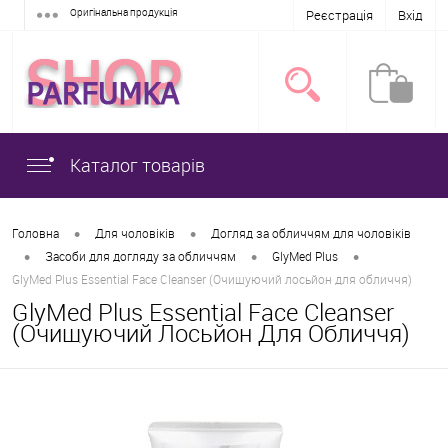
Оригінальна продукція
Реєстрація
Вхід
Каталог товарів
•
•
Головна
Для чоловіків
Догляд за обличчям для чоловіків
•
•
•
Засоби для догляду за обличчям
GlyMed Plus
GlyMed Plus Essential Face Cleanser (Очищуючий лосьйон для обличчя)
GlyMed Plus Essential Face Cleanser
(Очищуючий Лосьйон Для Обличчя)