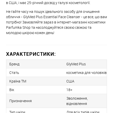
в США, і має 25-річний досвід у галузі косметології.
Не гайте часу на пошук ідеального засобу для очищення
обличчя - GlyMed Plus Essential Face Cleanser - це все, що вам
потрібно! Замовляйте зараз в інтернет-магазині косметики
Parfumka Shop та насолоджуйтеся своєю свіжою та
молодою шкірою кожен день!
ХАРАКТЕРИСТИКИ:
Бренд
GlyMed Plus
Стать
косметика для чоловіків
Країна ТМ
США
Вік
18+
Зволоження,
Призначення
відновлення
Тип шкіри
Для всіх типів шкіри